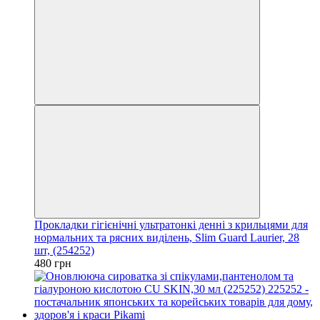
Прокладки гігієнічні ультратонкі денні з крильцями для
нормальних та рясних виділень, Slim Guard Laurier, 28
шт, (254252)
480 грн