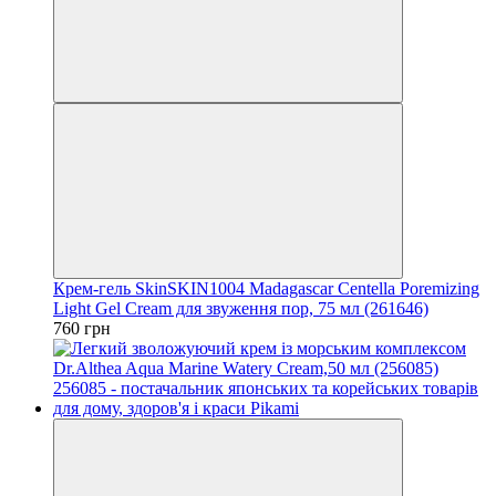
Крем-гель SkinSKIN1004 Madagascar Centella Poremizing
Light Gel Cream для звуження пор, 75 мл (261646)
760 грн