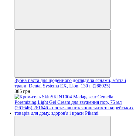
Зубна паста для щоденного догляду за яснами, м’ята і
трави, Dental Systema EX, Lion, 130 г (268925)
385 грн