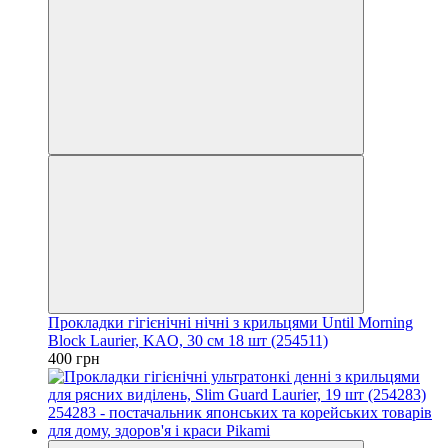
Прокладки гігієнічні нічні з крильцями Until Morning
Block Laurier, KAO, 30 см 18 шт (254511)
400 грн