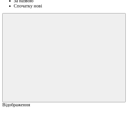
За назвою
Спочатку нові
Відображення