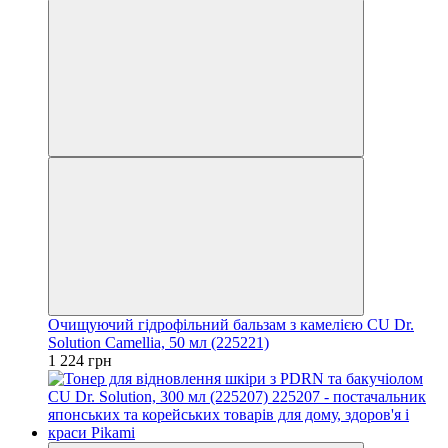
Очищуючий гідрофільний бальзам з камелією CU Dr.
Solution Camellia, 50 мл (225221)
1 224 грн