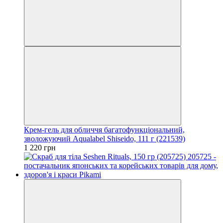
Крем-гель для обличчя багатофункціональний,
зволожуючий Aqualabel Shiseido, 111 г (221539)
1 220 грн