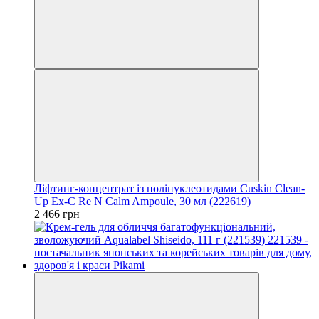
Ліфтинг-концентрат із полінуклеотидами Cuskin Clean-
Up Ex-C Re N Calm Ampoule, 30 мл (222619)
2 466 грн