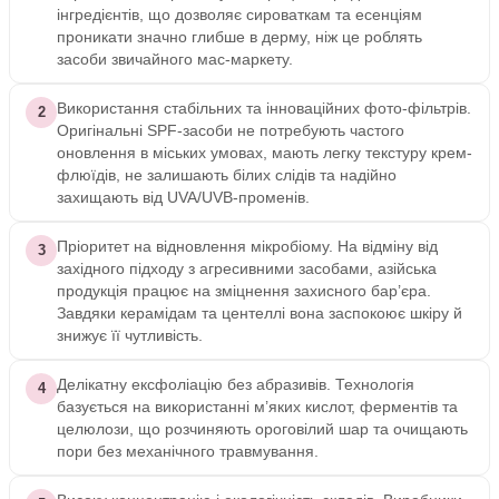
інгредієнтів, що дозволяє сироваткам та есенціям
проникати значно глибше в дерму, ніж це роблять
засоби звичайного мас-маркету.
Використання стабільних та інноваційних фото-фільтрів.
2
Оригінальні SPF-засоби не потребують частого
оновлення в міських умовах, мають легку текстуру крем-
флюїдів, не залишають білих слідів та надійно
захищають від UVA/UVB-променів.
Пріоритет на відновлення мікробіому. На відміну від
3
західного підходу з агресивними засобами, азійська
продукція працює на зміцнення захисного бар’єра.
Завдяки керамідам та центеллі вона заспокоює шкіру й
знижує її чутливість.
Делікатну ексфоліацію без абразивів. Технологія
4
базується на використанні м’яких кислот, ферментів та
целюлози, що розчиняють ороговілий шар та очищають
пори без механічного травмування.