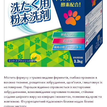
Містить формулу з трьома видами ферментів, глибоко проникає в
волокна тканини, розщеплює забруднення, що в'їлися, і виштовхує їх
на поверхню. Порошок відмінно справляється із застарілими
забрудненнями, важковивідними харчовими плямами, стійкими
слідами шкірного жиру на комірцях і манжетах, плямами від крові та
жовтизною. Флуоресцентний підсилювач білизни надає білизні
сліпучу чистоту.