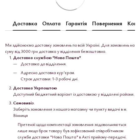
Доставка
Оплата
Гарантія
Повернення
Конс
Ми здійснюємо доставку замовлень по всій Україні. Для замовлень на
суму від 3000 грн доставка у відділення безкоштовна.
Доставка службою "Нова Пошта"
Доставка до відділення.
Адресна доставка кур'єром.
Строк доставки: 1-3 робочі дні.
Доставка Укрпоштою
Доступний бюджетний варіант із доставкою у віддалені райони.
Самовивіз
.
Заберіть замовлення з нашого магазину чи пункту видачі в м.
Вінниця
Претензії щодо комплектації замовлення задовольняються
лише якщо брак товару був зафіксований співробітником
служби доставки "Нова Пошта" в Акті прийому-передачі.