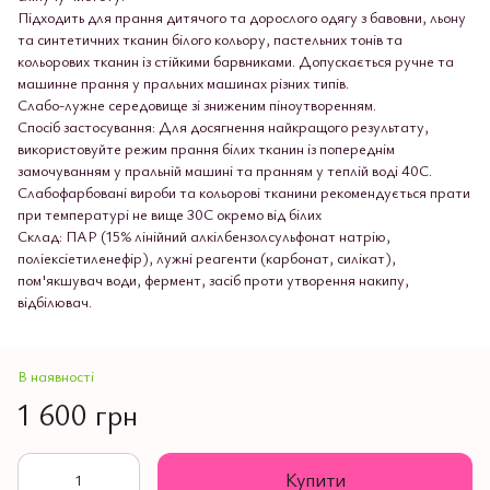
Підходить для прання дитячого та дорослого одягу з бавовни, льону
та синтетичних тканин білого кольору, пастельних тонів та
кольорових тканин із стійкими барвниками. Допускається ручне та
машинне прання у пральних машинах різних типів.
Слабо-лужне середовище зі зниженим піноутворенням.
Спосіб застосування: Для досягнення найкращого результату,
використовуйте режим прання білих тканин із попереднім
замочуванням у пральній машині та пранням у теплій воді 40С.
Слабофарбовані вироби та кольорові тканини рекомендується прати
при температурі не вище 30С окремо від білих
Склад: ПАР (15% лінійний алкілбензолсульфонат натрію,
поліексіетиленефір), лужні реагенти (карбонат, силікат),
пом'якшувач води, фермент, засіб проти утворення накипу,
відбілювач.
В наявності
1 600 грн
Купити