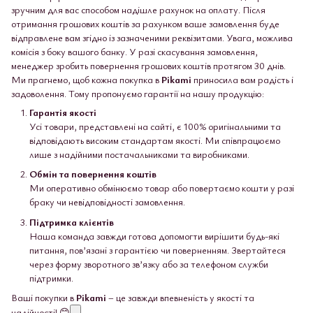
зручним для вас способом надішле рахунок на оплату. Після
отримання грошових коштів за рахунком ваше замовлення буде
відправлене вам згідно із зазначеними реквізитами. Увага, можлива
комісія з боку вашого банку. У разі скасування замовлення,
менеджер зробить повернення грошових коштів протягом 30 днів.
Ми прагнемо, щоб кожна покупка в
Pikami
приносила вам радість і
задоволення. Тому пропонуємо гарантії на нашу продукцію:
Гарантія якості
Усі товари, представлені на сайті, є 100% оригінальними та
відповідають високим стандартам якості. Ми співпрацюємо
лише з надійними постачальниками та виробниками.
Обмін та повернення коштів
Ми оперативно обмінюємо товар або повертаємо кошти у разі
браку чи невідповідності замовлення.
Підтримка клієнтів
Наша команда завжди готова допомогти вирішити будь-які
питання, пов’язані з гарантією чи поверненням. Звертайтеся
через форму зворотного зв’язку або за телефоном служби
підтримки.
Ваші покупки в
Pikami
– це завжди впевненість у якості та
надійності! 😊