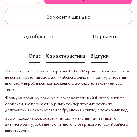
Замовити швидко
До обраного
Порівняти
Опис
Характеристики
Відгуки
NS FaFa Japan пральний порошок FaFa «Морозна свіжість» 3.3 кг –
це концентрований засіб для глибокого очищення одягу, створений
японським виробником для щоденного догляду за текстилем усіх
типів.
Формула порошку поєднує високоефективні мийні компоненти та
ферменти, що працюють у різних температурних режимах,
дозволяючи якісно видаляти забруднення навіть у прохолодній воді.
Засіб підходить для: бавовни, змішаних тканин, синтетики та
дитячого одягу, забезпечуючи чистоту без різкого запаху й зайвого
піноутворення.