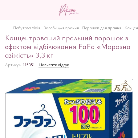
Побутова хімія
Засоби для прання
Порошки для прання
Концен
Концентрований пральний порошок з
ефектом відбілювання FaFa «Морозна
свіжість» 3,3 кг
Артикул:
115351
Написати відгук