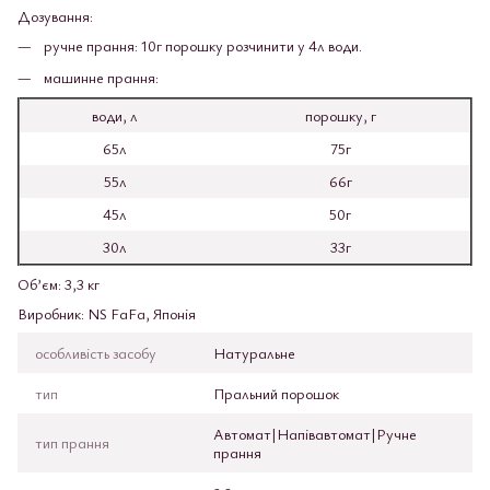
Дозування:
ручне прання: 10г порошку розчинити у 4л води.
машинне прання:
води, л
порошку, г
65л
75г
55л
66г
45л
50г
30л
33г
Об’єм: 3,3 кг
Виробник: NS FaFa, Японія
особливість засобу
Натуральне
тип
Пральний порошок
Автомат|Напівавтомат|Ручне
тип прання
прання