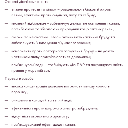
Основні діючі компоненти:
ензими протеази та ліпази – розщеплюють білкові й жирові
плями, ефективні проти слідів їжі, поту та себуму;
кисневий відбілювач – забезпечує делікатне освітлення тканин,
поглиблюючи та зберігаючи природний колір світлих речей;
аніонні та неіоногенні ПАР – розчиняють частинки бруду та
забезпечують їх виведення під час полоскання;
компоненти проти повторного осадження бруду – не дають
частинкам знову прикріплюватися до волокон;
пом’якшувачі води – стабілізують дію ПАР та покращують якість
прання у жорсткій воді.
Переваги засобу:
висока концентрація дозволяє витрачати меншу кількість
порошку;
очищення в холодній та теплій воді;
ефективність проти широкого спектра забруднень;
відсутність агресивного аромату;
пом’якшувальний ефект щодо тканин.