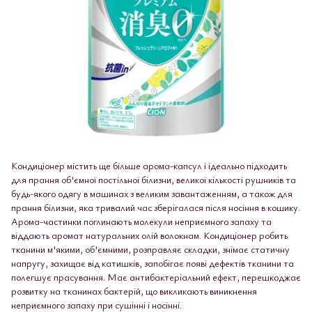
Кондиціонер містить ще більше арома-капсул і ідеально підходить
для прання об'ємної постільної білизни, великої кількості рушників та
будь-якого одягу в машинах з великим завантаженням, а також для
прання білизни, яка тривалий час зберігалася після носіння в кошику.
Арома-частинки поглинають молекули неприємного запаху та
віддають аромат натуральних олій волокнам. Кондиціонер робить
тканини м'якими, об'ємними, розправляє складки, знімає статичну
напругу, захищає від катишків, запобігає появі дефектів тканини та
полегшує прасування. Має антибактеріальний ефект, перешкоджає
розвитку на тканинах бактерій, що викликають виникнення
неприємного запаху при сушінні і носінні.