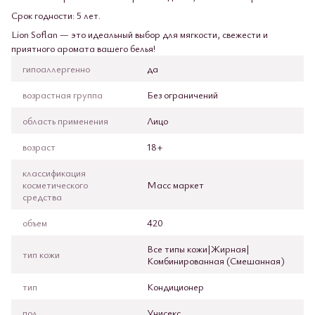
Срок годности: 5 лет.
Lion Soflan — это идеальный выбор для мягкости, свежести и
приятного аромата вашего белья!
гипоаллергенно
да
возрастная группа
Без ограничений
область применения
Лицо
возраст
18+
классификация
косметического
Масс маркет
средства
объем
420
Все типы кожи|Жирная|
тип кожи
Комбинированная (Смешанная)
тип
Кондиционер
пол
Унисекс