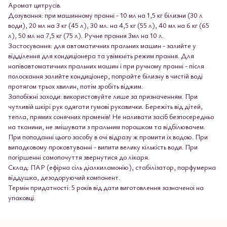
Аромат цитрусів.
Дозування: при машинному пранні - 10 мл на 1,5 кг білизни (30 л
води), 20 мл на 3 кг (45 л), 30 мл. на 4,5 кг (55 л), 40 мл на 6 кг (65
л), 50 мл на 7,5 кг (75 л). Ручне прання 3мл на 10 л.
Застосування: для автоматичних пральних машин - залийте у
відділення для кондиціонера та увімкніть режим прання. Для
напівавтоматичних пральних машин і при ручному пранні - після
полоскання залийте кондиціонер, попрайте білизну в чистій воді
протягом трьох хвилин, потім зробіть віджим.
Запобіжні заходи: використовуйте лише за призначенням. При
чутливій шкірі рук одягати гумові рукавички. Бережіть від дітей,
тепла, прямих сонячних променів! Не наливати засіб безпосередньо
на тканини, не змішувати з пральним порошком та відбілювачем.
При попаданні цього засобу в очі відразу ж промити їх водою. При
випадковому проковтуванні - випити велику кількість води. При
погіршенні самопочуття звернутися до лікаря.
Склад: ПАР (ефірна сіль діалкиламонію), стабілізатор, парфумерна
віддушка, дезодоруючий компонент.
Термін придатності: 5 років від дати виготовлення зазначеної на
упаковці.