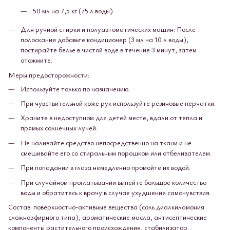
50 мл на 7,5 кг (75 л воды).
Для ручной стирки и полуавтоматических машин: После
полоскания добавьте кондиционер (3 мл на 10 л воды),
постирайте бельё в чистой воде в течение 3 минут, затем
отожмите.
Меры предосторожности:
Используйте только по назначению.
При чувствительной коже рук используйте резиновые перчатки.
Храните в недоступном для детей месте, вдали от тепла и
прямых солнечных лучей.
Не наливайте средство непосредственно на ткани и не
смешивайте его со стиральным порошком или отбеливателем.
При попадании в глаза немедленно промойте их водой.
При случайном проглатывании выпейте большое количество
воды и обратитесь к врачу в случае ухудшения самочувствия.
Состав: поверхностно-активные вещества (соль диалкиламония
сложноэфирного типа), ароматические масла, антисептические
компоненты растительного происхождения, стабилизатор.