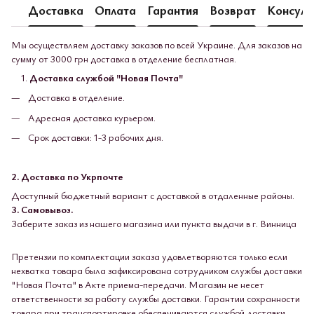
Доставка
Оплата
Гарантия
Возврат
Консуль
Мы осуществляем доставку заказов по всей Украине. Для заказов на
сумму от 3000 грн доставка в отделение бесплатная.
Доставка службой "Новая Почта"
Доставка в отделение.
Адресная доставка курьером.
Срок доставки: 1-3 рабочих дня.
2. Доставка по Укрпочте
Доступный бюджетный вариант с доставкой в ​​отдаленные районы.
3. Самовывоз.
Заберите заказ из нашего магазина или пункта выдачи в г. Винница
Претензии по комплектации заказа удовлетворяются только если
нехватка товара была зафиксирована сотрудником службы доставки
"Новая Почта" в Акте приема-передачи. Магазин не несет
ответственности за работу службы доставки. Гарантии сохранности
товара при транспортировке обеспечиваются службой доставки.