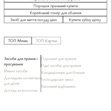
Порошок пральний купити
Корейський тонер для обличчя
Засіб для миття посуду ціна
Купити зубну щітку
ТОП Меню
ТОП Картки
Засоби для прання і
Порошки для прання
За
За
Ш
За
Кр
Зу
Ол
По
прасування
Рідкі засоби для прання
За
Ба
Д
До
Миючі засоби
Зу
Кондиціонери для білизни
За
Ма
За
Ма
Ди
То
Доглядова косметика
Господарське мило
За
Ск
для дітей
Оп
Кисневий відбілювач
За
Ла
До
За
Тк
Ко
Догляд за волоссям
Антистатики
За
Ак
До
Со
Sh
Догляд за тілом
Ос
Ба
Догляд за шкірою
За
То
Зу
обличчя