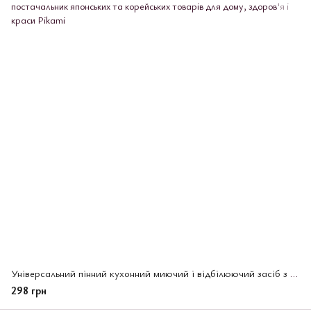
Універсальний пінний кухонний миючий і відбілюючий засіб з можливістю розпилення, Mitsuei 400 мл(040054)
298 грн