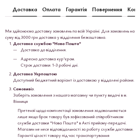
Доставка
Оплата
Гарантія
Повернення
Конс
Ми здійснюємо доставку замовлень по всій Україні. Для замовлень на
суму від 3000 грн доставка у відділення безкоштовна.
Доставка службою "Нова Пошта"
Доставка до відділення.
Адресна доставка кур'єром.
Строк доставки: 1-3 робочі дні.
Доставка Укрпоштою
Доступний бюджетний варіант із доставкою у віддалені райони.
Самовивіз
.
Заберіть замовлення з нашого магазину чи пункту видачі в м.
Вінниця
Претензії щодо комплектації замовлення задовольняються
лише якщо брак товару був зафіксований співробітником
служби доставки "Нова Пошта" в Акті прийому-передачі.
Магазин не несе відповідальності за роботу служби доставки.
Гарантії цілості товару під час транспортування