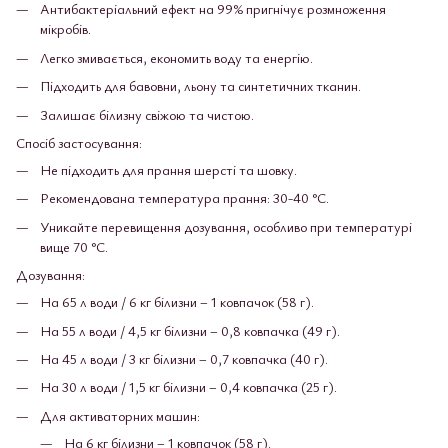
Антибактеріальний ефект на 99% пригнічує розмноження
мікробів.
Легко змивається, економить воду та енергію.
Підходить для бавовни, льону та синтетичних тканин.
Залишає білизну свіжою та чистою.
Спосіб застосування:
Не підходить для прання шерсті та шовку.
Рекомендована температура прання: 30-40 °С.
Уникайте перевищення дозування, особливо при температурі
вище 70 °С.
Дозування:
На 65 л води / 6 кг білизни – 1 ковпачок (58 г).
На 55 л води / 4,5 кг білизни – 0,8 ковпачка (49 г).
На 45 л води / 3 кг білизни – 0,7 ковпачка (40 г).
На 30 л води / 1,5 кг білизни – 0,4 ковпачка (25 г).
Для активаторних машин:
На 6 кг білизни – 1 ковпачок (58 г).