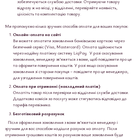
забезпечуються службою доставки. Отримуючи товару
відразу ж на місці, у відділенні, перевіряйте наявність,
цілісність та комплектацію товару.
Ми пропонуємо кілька зручних способів оплати для ваших покупок:
Онлайн-оплата на сайті
Ви можете оплатити замовлення банківською карткою через
безпечний сервіс (Visa, Mastercard). Оплата здійснюється
через надійну платіжну систему LiqPay. У разі скасування
замовлення, менеджер зв'яжеться з вами, щоб повідомити про це
та оформити повернення коштів. У разі якщо скасування
замовлення зі сторони покупця – повідомте про це менеджера,
для узгодження повернення коштів.
Оплата при отриманні (накладений платіж)
Оплатіть товар після перевірки на відділенні служби доставки.
Додаткова комісія за послугу може стягуватись відповідно до
тарифів перевізника.
Безготівковий розрахунок
Після оформлення замовлення з вами зв'яжеться менеджер і
зручним для вас способом надішле рахунок на оплату. Після
отримання грошових коштів за рахунком ваше замовлення буде