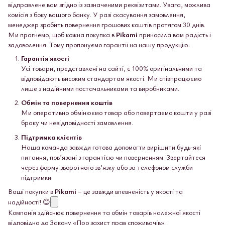
відправлене вам згідно із зазначеними реквізитами. Увага, можлива
комісія з боку вашого банку. У разі скасування замовлення,
менеджер зробить повернення грошових коштів протягом 30 днів.
Ми прагнемо, щоб кожна покупка в
Pikami
приносила вам радість і
задоволення. Тому пропонуємо гарантії на нашу продукцію:
Гарантія якості
Усі товари, представлені на сайті, є 100% оригінальними та
відповідають високим стандартам якості. Ми співпрацюємо
лише з надійними постачальниками та виробниками.
Обмін та повернення коштів
Ми оперативно обмінюємо товар або повертаємо кошти у разі
браку чи невідповідності замовлення.
Підтримка клієнтів
Наша команда завжди готова допомогти вирішити будь-які
питання, пов’язані з гарантією чи поверненням. Звертайтеся
через форму зворотного зв’язку або за телефоном служби
підтримки.
Ваші покупки в
Pikami
– це завжди впевненість у якості та
надійності! 😊
Компанія здійснює повернення та обмін товарів належної якості
відповідно до Закону «Про захист прав споживачів».