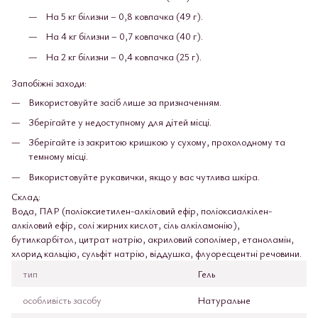
На 5 кг білизни – 0,8 ковпачка (49 г).
На 4 кг білизни – 0,7 ковпачка (40 г).
На 2 кг білизни – 0,4 ковпачка (25 г).
Запобіжні заходи:
Використовуйте засіб лише за призначенням.
Зберігайте у недоступному для дітей місці.
Зберігайте із закритою кришкою у сухому, прохолодному та
темному місці.
Використовуйте рукавички, якщо у вас чутлива шкіра.
Склад:
Вода, ПАР (поліоксиетилен-алкіловий ефір, поліоксиалкілен-
алкіловий ефір, солі жирних кислот, сіль алкіламонію),
бутилкарбітол, цитрат натрію, акриловий сополімер, етаноламін,
хлорид кальцію, сульфіт натрію, віддушка, флуоресцентні речовини.
тип
Гель
особливість засобу
Натуральне