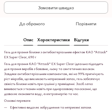
Замовити швидко
До обраного
Порівняти
Опис
Характеристики
Відгуки
Гель для прання білизни з антибактеріальним ефектом KAO "Attack"
EX Super Clear, 690 г
Гель для прання KAO "Attack" EX Super Clear ідеально підходить
для прання виробів з бавовни, льону та синтетичних волокон.
Завдяки антибактеріальним компонентам, які на 99% пригнічують
ріст мікробів, що викликають неприємний запах, гель забезпечує
свіжість білизни навіть при сушінні у приміщенні. Засіб легко
вимивається з тканин навіть при одноразовому полосканні, що
дозволяє економити воду, електроенергію та час.
Основні переваги:
Ефективно видаляє забруднення та неприємні запахи.