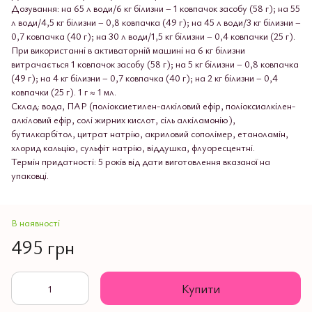
Дозування: на 65 л води/6 кг білизни – 1 ковпачок засобу (58 г); на 55
л води/4,5 кг білизни – 0,8 ковпачка (49 г); на 45 л води/3 кг білизни –
0,7 ковпачка (40 г); на 30 л води/1,5 кг білизни – 0,4 ковпачки (25 г).
При використанні в активаторній машині на 6 кг білизни
витрачається 1 ковпачок засобу (58 г); на 5 кг білизни – 0,8 ковпачка
(49 г); на 4 кг білизни – 0,7 ковпачка (40 г); на 2 кг білизни – 0,4
ковпачки (25 г). 1 г ≈ 1 мл.
Склад: вода, ПАР (поліоксиетилен-алкіловий ефір, поліоксиалкілен-
алкіловий ефір, солі жирних кислот, сіль алкіламонію),
бутилкарбітол, цитрат натрію, акриловий сополімер, етаноламін,
хлорид кальцію, сульфіт натрію, віддушка, флуоресцентні.
Термін придатності: 5 років від дати виготовлення вказаної на
упаковці.
В наявності
495 грн
Купити