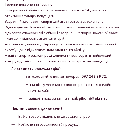
Терміни повернення і обміну
Повернення і обмін товарів можливий протягом 14 днів після
отримання товару покупцем.
Зворотній доставка товарів здійснюється за домовленістю.
Відповідно до Закону «Про захист прав споживачів», компанія може
відмовити споживачеві в обміні і поверненні товарів належної якості,
якщо вони відносяться до категорій,
зазначених у чинному Переліку непродовольчих товарів належної
якості, що не підлягають поверненню та обміну.
Наші експерти завжди раді допомогти вам обрати найкращий
товар, відповісти на ваші запитання та надати рекомендації.
Як отримати консультацію?
Зателефонуйте нам за номером:
097 242 89 72.
Напишіть у месенджер або скористайтеся онлайн-
чатом на сайті.
Надішліть ваш запит на email:
pikami@ukr.net
Чим ми можемо допомогти?
Вибір товарів відповідно до ваших потреб.
Роз’яснення особливостей продукції.