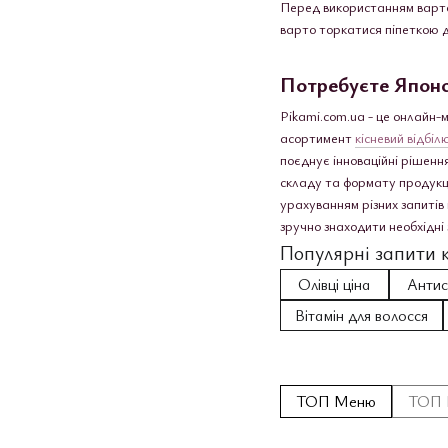
Перед використанням варто 
варто торкатися піпеткою д
Потребуєте Японсь
Pikami.com.ua - це онлайн-
асортимент
кісневий відбіл
поєднує інноваційні рішенн
складу та формату продукції
урахуванням різних запитів
зручно знаходити необхідні 
Популярні запити к
Олівці ціна
Антис
Вітамін для волосся
ТОП Меню
ТОП 