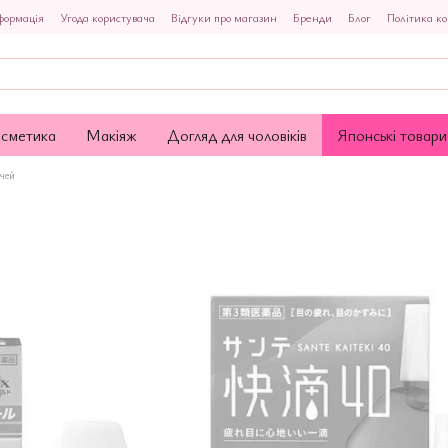
формація
Угода користувача
Відгуки про магазин
Бренди
Блог
Політика ко
осметика
Макіяж
Догляд для чоловіків
Японські товари
очей