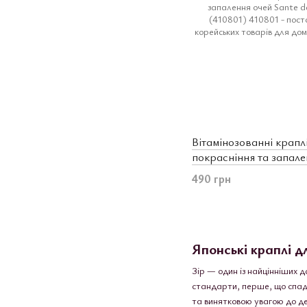
Вітамінозованні краплі
покрасніння та запале
Plus E Alpha 12mL (41
490 грн
Японські краплі д
Зір — один із найцінніших д
стандарти, перше, що спадає
та винятковою увагою до д