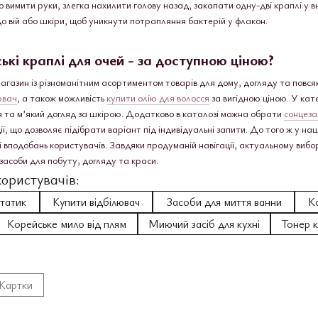
вимити руки, злегка нахилити голову назад, закапати одну-дві краплі у вн
о вій або шкіри, щоб уникнути потрапляння бактерій у флакон.
кі краплі для очей - за доступною ціною?
магазин із різноманітним асортиментом товарів для дому, догляду та повс
ювач
, а також можливість
купити олію для волосся
за вигідною ціною. У кат
я та м’який догляд за шкірою. Додатково в каталозі можна обрати
сонцеза
, що дозволяє підібрати варіант під індивідуальні запити. До того ж у на
 і вподобань користувачів. Завдяки продуманій навігації, актуальному ви
засоби для побуту, догляду та краси.
ористувачів:
татик
Купити відбілювач
Засоби для миття ванни
К
Корейське мило від плям
Миючий засіб для кухні
Тонер 
Картки