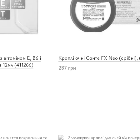
з вітаміном E, B6 і
Краплі очні Санте FX Neo (срібні),
s 12мл (411266)
287 грн