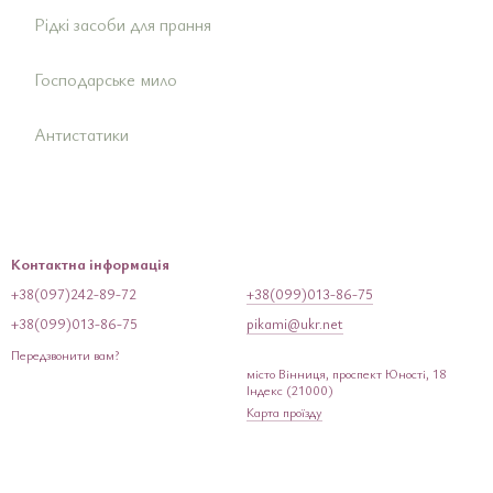
Рідкі засоби для прання
Засо
Засо
Шам
Засо
Кре
Зубн
Олівц
Под
Мас
Засо
Господарське мило
Маск
Засо
Засо
Засо
Дитя
Опо
Баль
Антистатики
Лаки
Догл
Осві
Патч
Лока
Контактна інформація
+38(097)242-89-72
+38(099)013-86-75
+38(099)013-86-75
pikami@ukr.net
Передзвонити вам?
місто Вінниця, проспект Юності, 18
Індекс (21000)
Карта проїзду