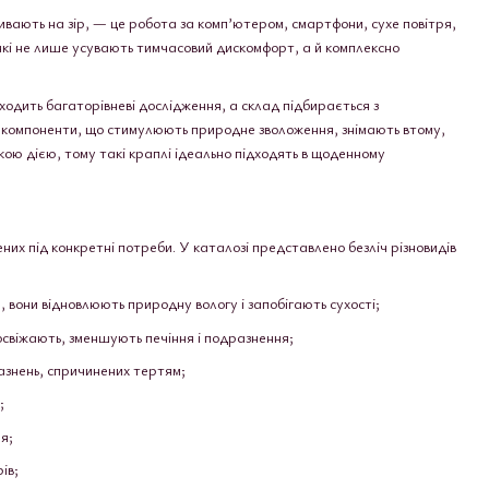
ивають на зір, — це робота за комп’ютером, смартфони, сухе повітря,
 які не лише усувають тимчасовий дискомфорт, а й комплексно
оходить багаторівневі дослідження, а склад підбирається з
тять компоненти, що стимулюють природне зволоження, знімають втому,
кою дією, тому такі краплі ідеально підходять в щоденному
них під конкретні потреби. У каталозі представлено безліч різновидів
 вони відновлюють природну вологу і запобігають сухості;
освіжають, зменшують печіння і подразнення;
разнень, спричинених тертям;
;
я;
ів;