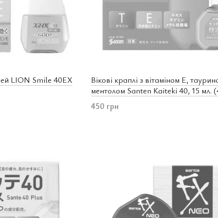
чей LION Smile 40EX
Вікові краплі з вітаміном E, таурино
ментолом Santen Kaiteki 40, 15 мл. 
450 грн