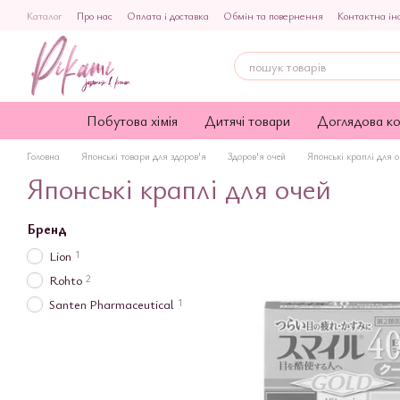
Перейти до основного контенту
Каталог
Про нас
Оплата і доставка
Обмін та повернення
Контактна ін
Публічна оферта
Побутова хімія
Дитячі товари
Доглядова к
Головна
Японські товари для здоров'я
Здоров'я очей
Японські краплі для 
Японські краплі для очей
Бренд
1
Lion
2
Rohto
1
Santen Pharmaceutical