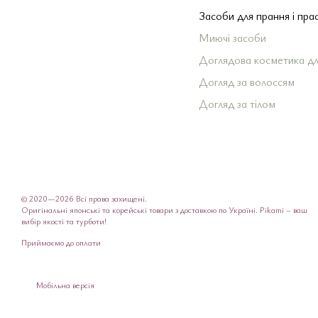
Засоби для прання і пра
Миючі засоби
Доглядова косметика дл
Догляд за волоссям
Догляд за тілом
Догляд за шкірою облич
Догляд за зубами і пор
рота
Декоративна косметика
© 2020—2026 Всі права захищені.
Для чоловіків
Оригінальні японські та корейські товари з доставкою по Україні. Pikami – ваш
вибір якості та турботи!
Вітаміни з Японії
Приймаємо до оплати
Японські краплі для очей
Ароматизатор в автомоб
Мобільна версія
Подарункове пакування