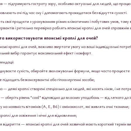
 — підтримують гостроту зору, особливо актуальні для людей, що працюю
овлюють очі під час сну і допомагають прокидатися без відчуття сухості.
ть свої продукти з урахуванням різних кліматичних і побутових умов, тому
ервантів і ретельна перевірка роблять японські краплі для очей справжнім
та використовувати японські краплі для очей?
ькі краплі для очей, важливо звертати увагу на ваші індивідуальні потреб
ильний вибір гарантує максимальний ефект і комфорт.
ендації:
дчуваєте сухість, обирайте зволожувальні формули, якщо часто працюєте 
 підходять безконсервантні або гіпоалергенні засоби;
нз — деякі краплі створені спеціально для людей, які носять лінзи, і не по
 оберіть рівень “cool” відповідно до власних уподобань — від легкого до 
на наявність вітамінів (A, E, B6) і амінокислот, які живлять очні тканини;
раплі для освіження і нічні для відновлення;
ля відкриття — японські краплі для очей зазвичай мають короткий термін в