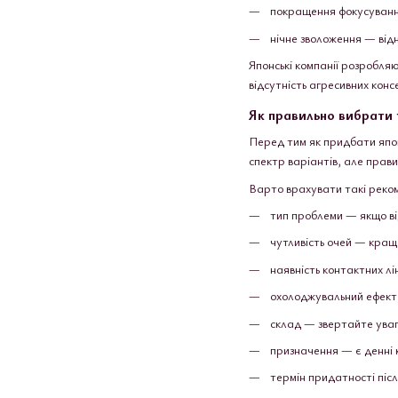
покращення фокусування
нічне зволоження — відн
Японські компанії розробляю
відсутність агресивних конс
Як правильно вибрати 
Перед тим як придбати японс
спектр варіантів, але прав
Варто врахувати такі реком
тип проблеми — якщо ві
чутливість очей — краще
наявність контактних лі
охолоджувальний ефект —
склад — звертайте увагу 
призначення — є денні к
термін придатності піс