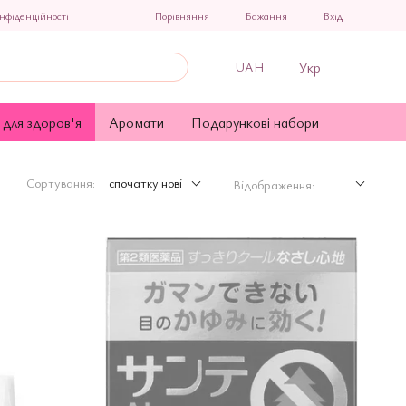
Порівняння
нфіденційності
Бажання
Вхід
Укр
UAH
 для здоров'я
Аромати
Подарункові набори
Сортування:
спочатку нові
Відображення: