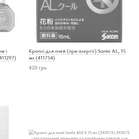
м і
Краплі для очей (при алергії) Sante AL, 15
(411297)
мл (411754)
420 грн