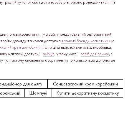
утрішній куточок ока і дати засобу рівномірно розподілитися. Не
якденного використання. На сайті представлений різноманітний
егоріях догляду та краси доступна
японські бренди косметики
що
хисний крем для обличчя ціна
ціна яких залежить від виробника,
шому магазині доступні -
олівців
, у тому числі -
засіб для ванної
, з
бору та частому оновленню асортименту, pikami.com.ua допомагає
ондиціонер для одягу
Сонцезахисний крем корейський
корейський
Шампуні
Купити декоративну косметику