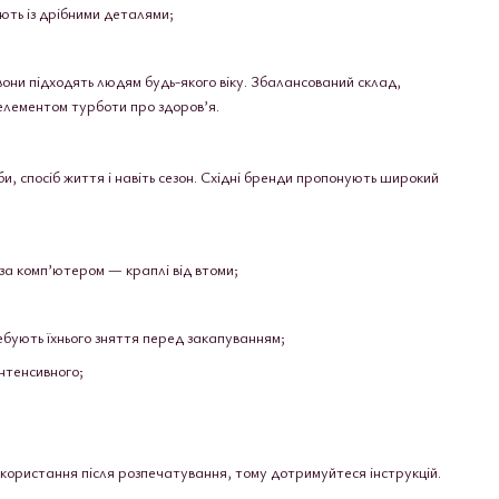
ть із дрібними деталями;
 вони підходять людям будь-якого віку. Збалансований склад,
 елементом турботи про здоров’я.
и, спосіб життя і навіть сезон. Східні бренди пропонують широкий
за комп’ютером — краплі від втоми;
требують їхнього зняття перед закапуванням;
інтенсивного;
икористання після розпечатування, тому дотримуйтеся інструкцій.