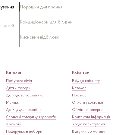
сування
Порошки для прання
Кондиціонери для білизни
я дітей
Кисневий відбілювач
чя
ожниною
Каталог
Клієнтам
Побутова хімія
Вхід до кабінету
Дитячі товари
Каталог
Доглядова косметика
Про нас
Макіяж
Оплата і доставка
Догляд для чоловіків
Обмін та повернення
іль
Японські товари для здоров'я
Контактна інформація
Аромати
Угода користувача
Подарункові набори
Відгуки про магазин