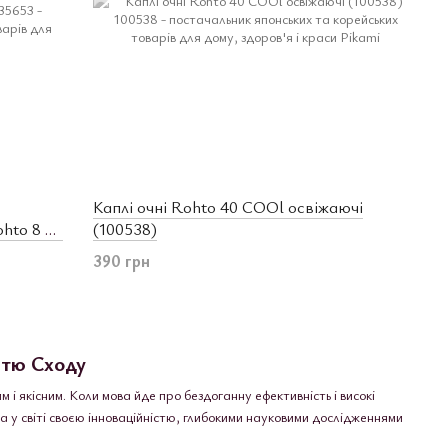
Каплі очні Rohto 40 COOl освіжаючі
ohto 8 мл
(100538)
390 грн
істю Сходу
і якісним. Коли мова йде про бездоганну ефективність і високі
а у світі своєю інноваційністю, глибокими науковими дослідженнями