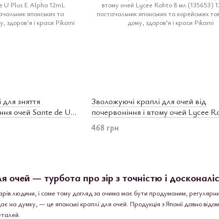
 для зняття
Зволожуючі краплі для очей від
ння очей Sante de U
почервоніння і втому очей Lycee R
0801)
(135653)
468 грн
ля очей — турбота про зір з точністю і досконал
арів людини, і саме тому догляд за очима має бути продуманим, регулярним 
 на думку, — це японські краплі для очей. Продукція з Японії давно відом
еталей.