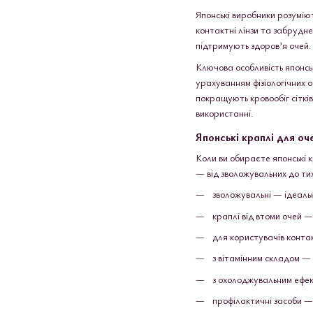
Японські виробники розумію
контактні лінзи та забрудн
підтримують здоров’я очей.
Ключова особливість японськ
урахуванням фізіологічних о
покращують кровообіг сітків
використанні.
Японські краплі для оч
Коли ви обираєте японські к
— від зволожувальних до ти
зволожувальні — ідеальн
краплі від втоми очей 
для користувачів контак
з вітамінним складом — 
з охолоджувальним ефек
профілактичні засоби — 