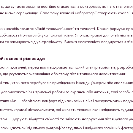
ть, що сучасна людина постійно стикається з факторами, які негативно впл
ене міське середовище. Саме тому японські лабораторії створюють краплі,
их засобів полягає в їхній технологічності та точності. Кожна формула пр
собливостей очного яблука і слізної плівки. Японські краплі для очей міс
ки та захищають від ультрафіолету. Висока ефективність поєднується з м’я
ей: основні різновиди
раплі для очей, перед вами відкривається цілий спектр варіантів, розробле
х, що усувають почервоніння або втому після тривалого навантаження:
і тим, хто часто перебуває в приміщеннях із кондиціонером або опаленням,
— допомагають після тривалої роботи за екраном або читання, такі засоби 
тних лінз — зберігають комфорт під час носіння лінз і знижують ризик под
містять корисні мікроелементи, які живлять тканини ока і зміцнюють судини
том — дарують відчуття свіжості та знімають напруження після довгого дн
захищають очі від впливу ультрафіолету, пилу і шкідливих зовнішніх фактор