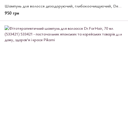
Шампунь для волосся дезодоруючий, глибокоочищуючий, DeOu, Rohto, 400 мл (148783)
950 грн