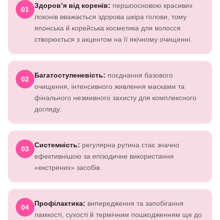
Здоров’я від коренів:
першоосновою красивих
01
локонів вважається здорова шкіра голови, тому
японська й корейська косметика для волосся
створюється з акцентом на її якічному очищенні.
Багатоступеневість:
поєднання базового
02
очищення, інтенсивного живлення масками та
фінального незмивного захисту для комплексного
догляду.
Системність:
регулярна рутина стає значно
03
ефективнішою за епізодичне використання
«екстрених» засобів.
Профілактика:
випередження та запобігання
04
ламкості, сухості й термічним пошкодженням ще до