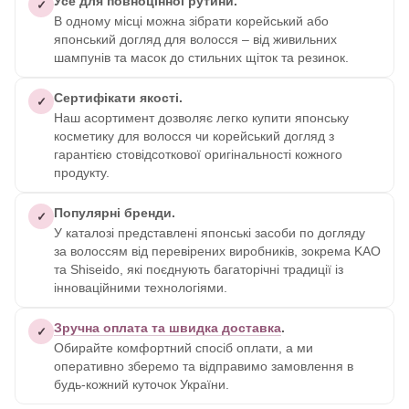
Усе для повноцінної рутини.
✓
В одному місці можна зібрати корейський або
японський догляд для волосся – від живильних
шампунів та масок до стильних щіток та резинок.
Сертифікати якості.
✓
Наш асортимент дозволяє легко купити японську
косметику для волосся чи корейський догляд з
гарантією стовідсоткової оригінальності кожного
продукту.
Популярні бренди.
✓
У каталозі представлені японські засоби по догляду
за волоссям від перевірених виробників, зокрема KAO
та Shiseido, які поєднують багаторічні традиції із
інноваційними технологіями.
Зручна оплата та швидка доставка
.
✓
Обирайте комфортний спосіб оплати, а ми
оперативно зберемо та відправимо замовлення в
будь-кожний куточок України.