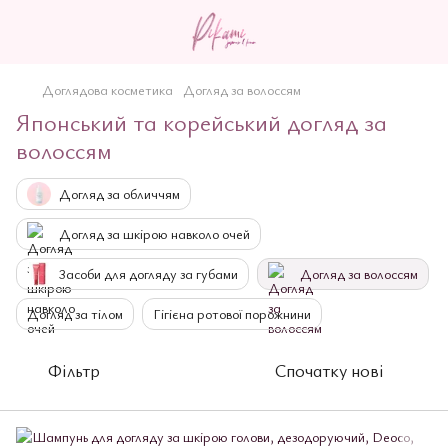
Доглядова косметика
Догляд за волоссям
Японський та корейський догляд за
волоссям
Догляд за обличчям
Догляд за шкірою навколо очей
3асоби для догляду за губами
Догляд за волоссям
Догляд за тілом
Гігієна ротової порожнини
Фільтр
Спочатку нові