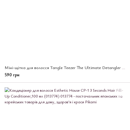
Міні-щітка для волосся Tangle Teezer The Ultimate Detangler Mini Millennial Pink (686844)
590 грн