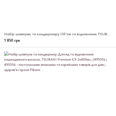
Набір шампуню та кондиціонеру Об'єм та відновлення TSUBAKI Premium 2 шт *450 мл (502827)
1 850 грн