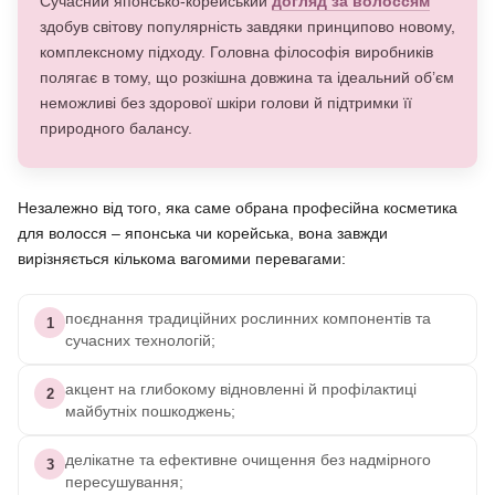
Сучасний японсько-корейський
догляд за волоссям
здобув світову популярність завдяки принципово новому,
комплексному підходу. Головна філософія виробників
полягає в тому, що розкішна довжина та ідеальний об’єм
неможливі без здорової шкіри голови й підтримки її
природного балансу.
Незалежно від того, яка саме обрана професійна косметика
для волосся – японська чи корейська, вона завжди
вирізняється кількома вагомими перевагами:
поєднання традиційних рослинних компонентів та
1
сучасних технологій;
акцент на глибокому відновленні й профілактиці
2
майбутніх пошкоджень;
делікатне та ефективне очищення без надмірного
3
пересушування;