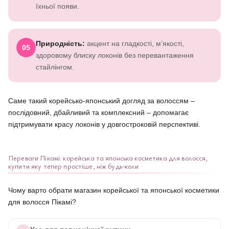
їхньої появи.
Природність:
акцент на гладкості, м’якості,
05
здоровому блиску локонів без перевантаження
стайлінгом.
Саме такий корейсько-японський догляд за волоссям –
послідовний, дбайливий та комплексний – допомагає
підтримувати красу локонів у довгостроковій перспективі.
Переваги Пікамі: корейська та японська косметика для волосся,
купити яку тепер простіше, ніж будь-коли
Чому варто обрати магазин корейської та японської косметики
для волосся Пікамі?