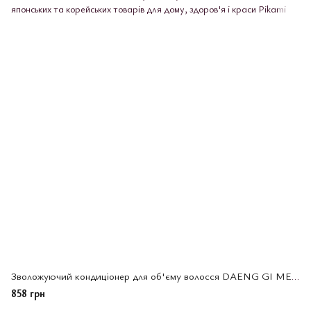
Зволожуючий кондиціонер для об'єму волосся DAENG GI MEO RI GLAMO Keratin Treatment(095570)
858 грн