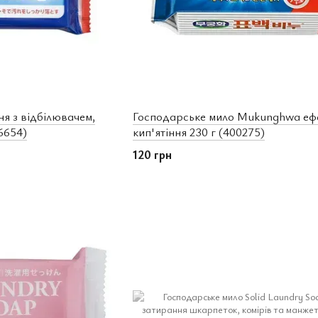
я з відбілювачем,
Господарське мило Mukunghwa еф
6654)
кип'ятіння 230 г (400275)
120 грн