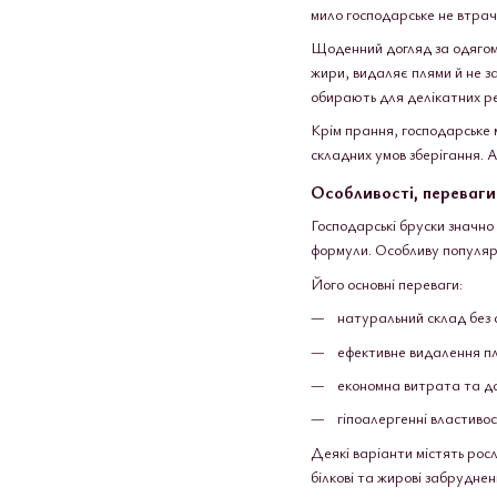
мило господарське не втрач
Щоденний догляд за одягом,
жири, видаляє плями й не за
обирають для делікатних ре
Крім прання, господарське 
складних умов зберігання. 
Особливості, переваги
Господарські бруски значно
формули. Особливу популярн
Його основні переваги:
натуральний склад без 
ефективне видалення пля
економна витрата та до
гіпоалергенні властивос
Деякі варіанти містять рос
білкові та жирові забрудне