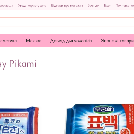
формація
Угода користувача
Відгуки про магазин
Бренди
Блог
Політика ко
осметика
Макіяж
Догляд для чоловіків
Японські товари
ну Pikami