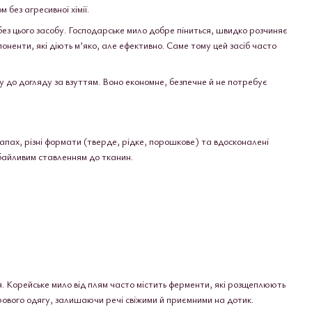
без агресивної хімії.
ез цього засобу. Господарське мило добре піниться, швидко розчиняє
ненти, які діють м’яко, але ефективно. Саме тому цей засіб часто
 до догляду за взуттям. Воно економне, безпечне й не потребує
апах, різні формати (тверде, рідке, порошкове) та вдосконалені
дбайливим ставленням до тканин.
. Корейське мило від плям часто містить ферменти, які розщеплюють
рового одягу, залишаючи речі свіжими й приємними на дотик.