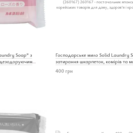
aundry Soap" з
Господарське мило Solid Laundry 
 дезодоруючим
затирання шкарпеток, комірів та м
). (240411)
2х120 г (260167)
400 грн