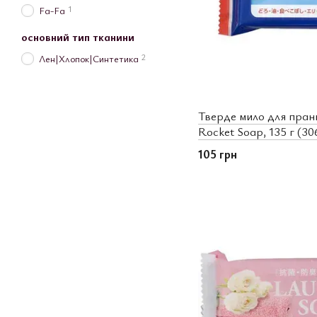
1
Fa-Fa
основний тип тканини
2
Лен|Хлопок|Синтетика
Тверде мило для пранн
Rocket Soap, 135 г (30
105 грн