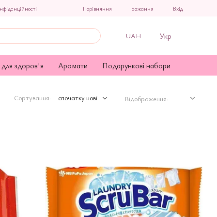
Порівняння
нфіденційності
Бажання
Вхід
Укр
UAH
 для здоров'я
Аромати
Подарункові набори
Сортування:
спочатку нові
Відображення: