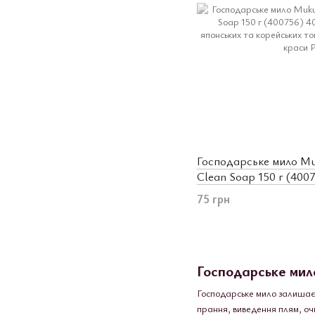
Господарське мило M
Clean Soap 150 г (400
75 грн
Господарське мило
Господарське мило залишаєт
прання, виведення плям, очи