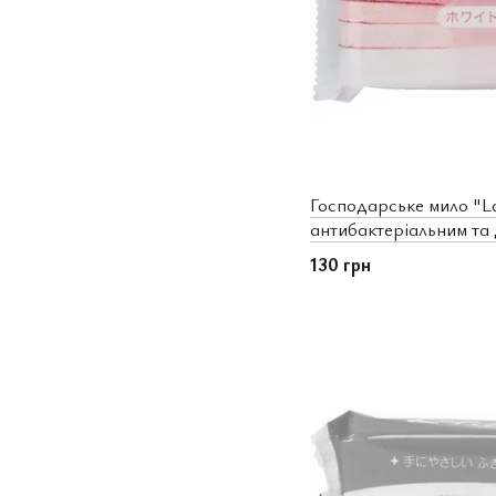
Господарське мило "L
антибактеріальним та
ефектом (шматок 135 гр
130 грн