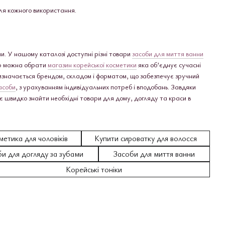
сля кожного використання.
ни. У нашому каталозі доступні різні товари
засоби для миття ванни
ою можна обрати
магазин корейської косметики
яка об’єднує сучасні
визначається брендом, складом і форматом, що забезпечує зручний
асоби
, з урахуванням індивідуальних потреб і вподобань. Завдяки
 швидко знайти необхідні товари для дому, догляду та краси в
етика для чоловіків
Купити сироватку для волосся
и для догляду за зубами
Засоби для миття ванни
Корейські тоніки