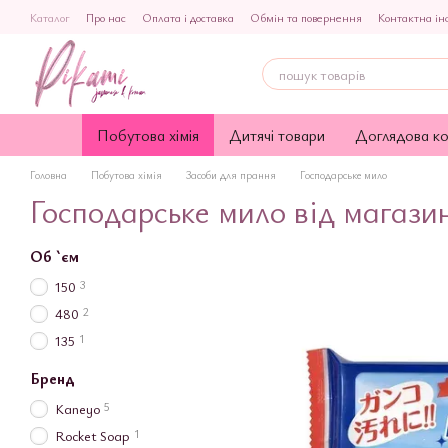
Перейти до основного контенту
Каталог
Про нас
Оплата і доставка
Обмін та повернення
Контактна ін
Публічна оферта
Побутова хімія
Дитячі товари
Доглядова к
Головна
Побутова хімія
Засоби для прання
Господарське мило
Господарське мило від магази
Об `єм
3
150
2
480
1
135
Бренд
5
Kaneyo
1
Rocket Soap