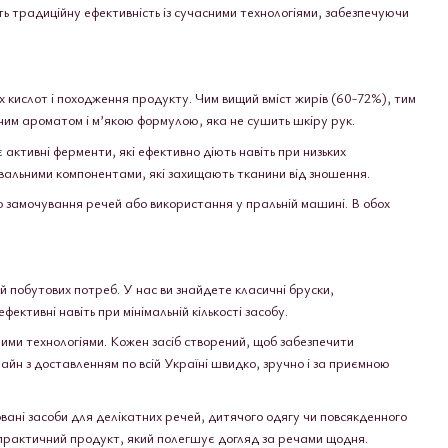
ють традиційну ефективність із сучасними технологіями, забезпечуючи
х кислот і походження продукту. Чим вищий вміст жирів (60-72%), тим
ним ароматом і м’якою формулою, яка не сушить шкіру рук.
активні ферменти, які ефективно діють навіть при низьких
вальними компонентами, які захищають тканини від зношення.
о замочування речей або використання у пральній машині. В обох
й побутових потреб. У нас ви знайдете класичні бруски,
фективні навіть при мінімальній кількості засобу.
ними технологіями. Кожен засіб створений, щоб забезпечити
айн з доставленням по всій Україні швидко, зручно і за приємною
вані засоби для делікатних речей, дитячого одягу чи повсякденного
 практичний продукт, який полегшує догляд за речами щодня.