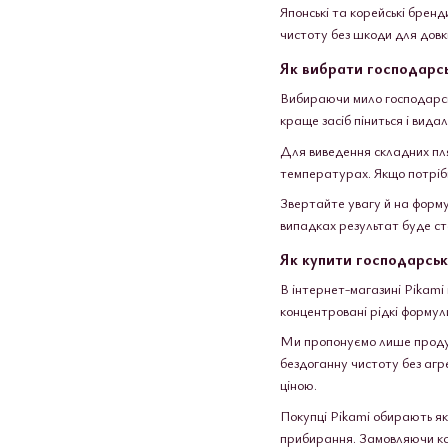
Японські та корейські бренд
чистоту без шкоди для довк
Як вибрати господарсь
Вибираючи мило господарське
краще засіб піниться і вид
Для виведення складних пля
температурах. Якщо потрібн
Звертайте увагу й на форму
випадках результат буде ста
Як купити господарськ
В інтернет-магазині Pikami
концентровані рідкі формули 
Ми пропонуємо лише продукц
бездоганну чистоту без агр
ціною.
Покупці Pikami обирають як
прибирання. Замовляючи кор