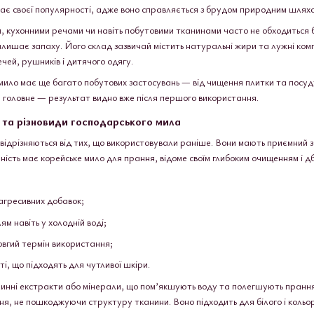
ає своєї популярності, адже воно справляється з брудом природним шляхом 
 кухонними речами чи навіть побутовими тканинами часто не обходиться б
лишає запаху. Його склад зазвичай містить натуральні жири та лужні компо
чей, рушників і дитячого одягу.
мило має ще багато побутових застосувань — від чищення плитки та посуду
А головне — результат видно вже після першого використання.
 та різновиди господарського мила
 відрізняються від тих, що використовували раніше. Вони мають приємний з
ість має корейське мило для прання, відоме своїм глибоким очищенням і 
агресивних добавок;
м навіть у холодній воді;
вгий термін використання;
ті, що підходять для чутливої шкіри.
линні екстракти або мінерали, що пом’якшують воду та полегшують прання
ння, не пошкоджуючи структуру тканини. Воно підходить для білого і кольо