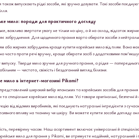
и також випускають рідкі засоби, які зручно дозувати. Такі засоби поєдну
ілля.
ке мило: поради для практичного догляду
, важливо звертати увагу не тільки на ціну, а й на склад, відсоток жирни
аляє забруднення. Для щоденного прання варто обирати засоби з нейтраль
м або жирних забруднень краще купити корейське мило від плям. Воно має 
о часто прати речі вручну, краще обирати засіб з додатковими пом’якшу
 випуску. Тверде мило зручне для ручного прання, а рідке — попередньог
більним — чистота, свіжість і бездоганний вигляд білизни.
е мило в інтернет-магазині Pikami?
 представлений широкий вибір японських та корейських засобів для прання 
та спеціальне корейське мило від плям. Усі товари оригінальні, безпечні й е
ію від відомих виробників, які поєднують натуральні інгредієнти з сучас
есивного впливу на тканину чи шкіру. Ви можете купити засоби догляду онл
ість, перевірену часом. Наш асортимент включає універсальні й спеціалізо
ейське мило для прання у Pikami, ви отримуєте надійний, натуральний і