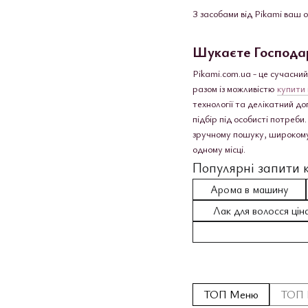
З засобами від Pikami ваш 
Шукаєте Господар
Pikami.com.ua - це сучасний
разом із можливістю
купити 
технології та делікатний до
підбір під особисті потреб
зручному пошуку, широкому 
одному місці.
Популярні запити к
Арома в машину
Лак для волосся цін
ТОП Меню
ТОП 