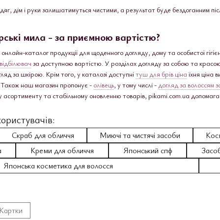
одяг, дім і руки залишатимуться чистими, а результат буде бездоганним пі
ські мила - за приємною вартістю?
 онлайн-каталог продукції для щоденного догляду, дому та особистої гігіє
відбілювач
за доступною вартістю. У розділах догляду за собою та крас
гляд за шкірою. Крім того, у каталозі доступні
туш для брів ціна
їхня ціна 
и. Також наш магазин пропонує -
олівець
, у тому числі -
догляд за волоссям з
асортименту та стабільному оновленню товарів, pikami.com.ua допомагає
ористувачів:
Скраб для обличчя
Миючі та чистячі засоби
Косм
а
Креми для обличчя
Японський спф
Засоб
Японська косметика для волосся
Картки