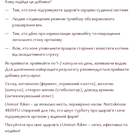
Кому підійде ця добавка?
Тим, хто хоче підтримувати здоров’я серцево-судинної системи.
Людям з підвищеним ризиком тромбозу або варикозного
розширення вен.
Тим, хто дбає про нормалізацію кровообігу та покращення
загального стану організму.
Всім, хто хоче уповільнити процеси старіння і захистити клітини
від оксидативного стресу.
Як приймати: приймайте по 1-2 капсули на день, запиваючи водою.
Для досягнення найкращого результату рекомендується приймати
добавку регулярно.
Склад:
натокіназа (фермент, отриманий з натто), желатин
(капсула), стеарат магнію (стабілізатор), діоксид кремнію
(антизлежувальний агент).
Unimat Riken – це японська якість, перевірена часом. Nattokinase
4800FU створений для тих, хто цінує турботу про здоров’я і хоче
підтримувати організм у відмінній формі!
Піклуйтеся про своє здоров’я з Unimat Riken – легко, ефективно та
надійно!