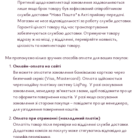
Претензії щодо комплектації замовлення задовольняються
лише якщо брак товару був зафіксований співробітником
служби доставки "Нова Пошта" в Акті прийому-передачі.
Магазин не несе відповідальності за роботу служби доставки.
Гарантії цілості товару під час транспортування
забезпечуються службою доставки. Отримуючи товару
відразу ж на місці, у відділенні, перевіряйте наявність,
цілісність та комплектацію товару.
Ми пропонуємо кілька зручних способів оплати для ваших покупок:
Онлайн-оплата на сайті
Ви можете оплатити замовлення банківською карткою через
безпечний сервіс (Visa, Mastercard). Оплата здійснюється
через надійну платіжну систему LiqPay. У разі скасування
замовлення, менеджер зв'яжеться з вами, щоб повідомити про це
та оформити повернення коштів. У разі якщо скасування
замовлення зі сторони покупця – повідомте про це менеджера,
для узгодження повернення коштів.
Оплата при отриманні (накладений платіж)
Оплатіть товар після перевірки на відділенні служби доставки.
Додаткова комісія за послугу може стягуватись відповідно до
тарифів перевізника.