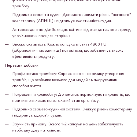
тромбозу.
Підтримка серця та судин: Допомагає знизити рівень "поганого"
холестерину (ЛПНЩ) і підтримує еластичність судин.
Антиоксидантна дія: Захищає клітини від оксидативного стресу,
уповільнюючи процеси старіння.
Висока активність: Кожна капсула містить 4800 FU
(фібринолітичних одиниць) натокінази, що забезпечує високу
ефективність продукту.
Переваги добавки:
Профілактика тромбозу: Сприяє зниженню ризику утворення
тромбів, що особливо важливо для людей з малорухливим
способом життя.
Покращення кровообігу: Допомагає нормалізувати кровотік, що
позитивно впливає на загальний стан організму.
Підтримка серцево-судинної системи: Знижує рівень холестерину
і підтримує здоров’я судин.
Зручність прийому: Всього 1-2 капсули на день забезпечують
необхідну дозу натокінази.