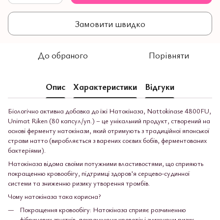
Замовити швидко
До обраного
Порівняти
Опис
Характеристики
Відгуки
Біологічно активна добавка до їжі Натокіназа, Nattokinase 4800FU,
Unimat Riken (80 капсул/уп.) – це унікальний продукт, створений на
основі ферменту натокінази, який отримують з традиційної японської
страви натто (виробляється з варених соєвих бобів, ферментованих
бактеріями).
Натокіназа відома своїми потужними властивостями, що сприяють
покращенню кровообігу, підтримці здоров’я серцево-судинної
системи та зниженню ризику утворення тромбів.
Чому натокіназа така корисна?
Покращення кровообігу: Натокіназа сприяє розчиненню
фібринових згустків, покращуючи кровотік і знижуючи ризик