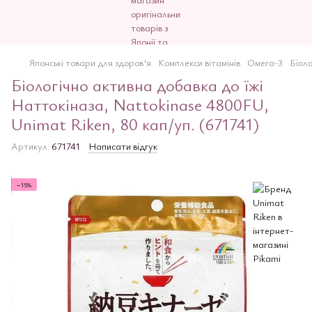
Японські товари для здоров'я
Комплекси вітамінів
Омега-3
Біоло
Біологічно активна добавка до їжі
Наттокіназа, Nattokinase 4800FU,
Unimat Riken, 80 кап/уп. (671741)
Артикул:
671741
Написати відгук
−15%