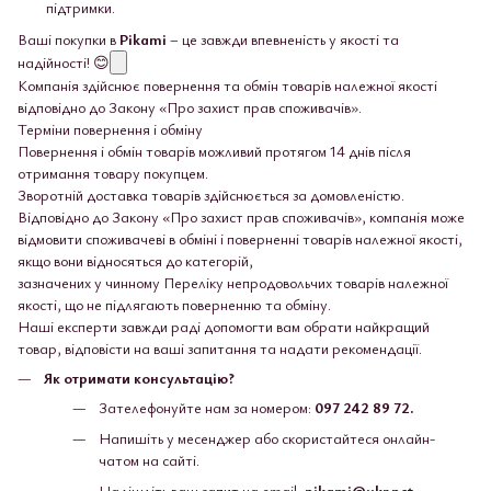
підтримки.
Ваші покупки в
Pikami
– це завжди впевненість у якості та
надійності! 😊
Компанія здійснює повернення та обмін товарів належної якості
відповідно до Закону «Про захист прав споживачів».
Терміни повернення і обміну
Повернення і обмін товарів можливий протягом 14 днів після
отримання товару покупцем.
Зворотній доставка товарів здійснюється за домовленістю.
Відповідно до Закону «Про захист прав споживачів», компанія може
відмовити споживачеві в обміні і поверненні товарів належної якості,
якщо вони відносяться до категорій,
зазначених у чинному Переліку непродовольчих товарів належної
якості, що не підлягають поверненню та обміну.
Наші експерти завжди раді допомогти вам обрати найкращий
товар, відповісти на ваші запитання та надати рекомендації.
Як отримати консультацію?
Зателефонуйте нам за номером:
097 242 89 72.
Напишіть у месенджер або скористайтеся онлайн-
чатом на сайті.
Надішліть ваш запит на email:
pikami@ukr.net