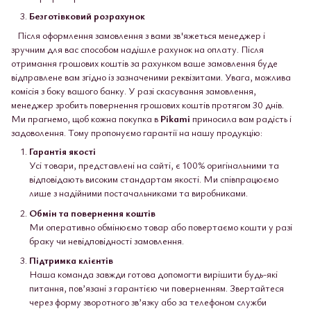
Безготівковий розрахунок
Після оформлення замовлення з вами зв'яжеться менеджер і
зручним для вас способом надішле рахунок на оплату. Після
отримання грошових коштів за рахунком ваше замовлення буде
відправлене вам згідно із зазначеними реквізитами. Увага, можлива
комісія з боку вашого банку. У разі скасування замовлення,
менеджер зробить повернення грошових коштів протягом 30 днів.
Ми прагнемо, щоб кожна покупка в
Pikami
приносила вам радість і
задоволення. Тому пропонуємо гарантії на нашу продукцію:
Гарантія якості
Усі товари, представлені на сайті, є 100% оригінальними та
відповідають високим стандартам якості. Ми співпрацюємо
лише з надійними постачальниками та виробниками.
Обмін та повернення коштів
Ми оперативно обмінюємо товар або повертаємо кошти у разі
браку чи невідповідності замовлення.
Підтримка клієнтів
Наша команда завжди готова допомогти вирішити будь-які
питання, пов’язані з гарантією чи поверненням. Звертайтеся
через форму зворотного зв’язку або за телефоном служби