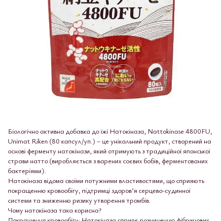
Біологічно активна добавка до їжі Натокіназа, Nattokinase 4800FU,
Unimat Riken (80 капсул/уп.) – це унікальний продукт, створений на
основі ферменту натокінази, який отримують з традиційної японської
страви натто (виробляється з варених соєвих бобів, ферментованих
бактеріями).
Натокіназа відома своїми потужними властивостями, що сприяють
покращенню кровообігу, підтримці здоров’я серцево-судинної
системи та зниженню ризику утворення тромбів.
Чому натокіназа така корисна?
Покращення кровообігу: Натокіназа сприяє розчиненню фібринових