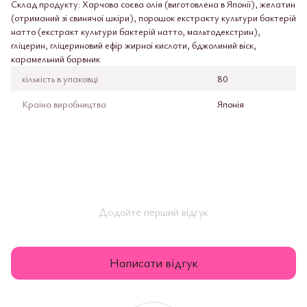
Склад продукту: Харчова соєва олія (виготовлена в Японії), желатин
(отриманий зі свинячої шкіри), порошок екстракту культури бактерій
натто (екстракт культури бактерій натто, мальтодекстрин),
гліцерин, гліцериновий ефір жирної кислоти, бджолиний віск,
карамельний барвник
кількість в упаковці
80
Країна виробництва
Японія
Додайте перший відгук
Написати відгук