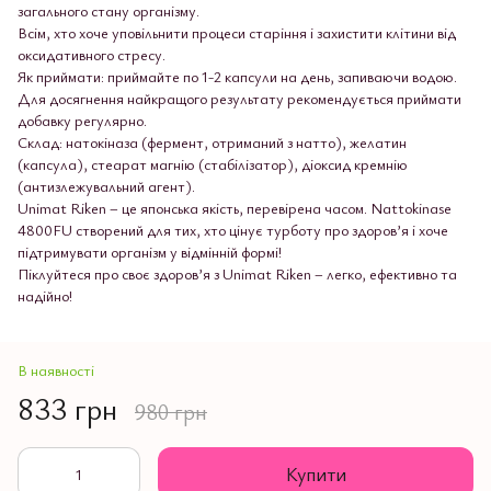
загального стану організму.
Всім, хто хоче уповільнити процеси старіння і захистити клітини від
оксидативного стресу.
Як приймати: приймайте по 1-2 капсули на день, запиваючи водою.
Для досягнення найкращого результату рекомендується приймати
добавку регулярно.
Склад:
натокіназа (фермент, отриманий з натто), желатин
(капсула), стеарат магнію (стабілізатор), діоксид кремнію
(антизлежувальний агент).
Unimat Riken – це японська якість, перевірена часом. Nattokinase
4800FU створений для тих, хто цінує турботу про здоров’я і хоче
підтримувати організм у відмінній формі!
Піклуйтеся про своє здоров’я з Unimat Riken – легко, ефективно та
надійно!
В наявності
833 грн
980 грн
Купити