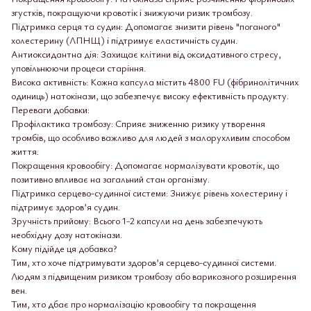
згустків, покращуючи кровотік і знижуючи ризик тромбозу.
Підтримка серця та судин: Допомагає знизити рівень "поганого"
холестерину (ЛПНЩ) і підтримує еластичність судин.
Антиоксидантна дія: Захищає клітини від оксидативного стресу,
уповільнюючи процеси старіння.
Висока активність: Кожна капсула містить 4800 FU (фібринолітичних
одиниць) натокінази, що забезпечує високу ефективність продукту.
Переваги добавки:
Профілактика тромбозу: Сприяє зниженню ризику утворення
тромбів, що особливо важливо для людей з малорухливим способом
життя.
Покращення кровообігу: Допомагає нормалізувати кровотік, що
позитивно впливає на загальний стан організму.
Підтримка серцево-судинної системи: Знижує рівень холестерину і
підтримує здоров’я судин.
Зручність прийому: Всього 1-2 капсули на день забезпечують
необхідну дозу натокінази.
Кому підійде ця добавка?
Тим, хто хоче підтримувати здоров’я серцево-судинної системи.
Людям з підвищеним ризиком тромбозу або варикозного розширення
вен.
Тим, хто дбає про нормалізацію кровообігу та покращення