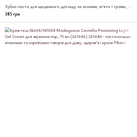
Зубна паста для щоденного догляду за яснами, м’ята і трави, Dental Systema EX, Lion, 130 г (268925)
385 грн