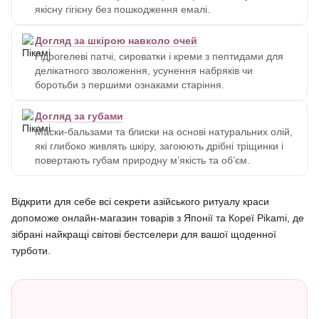
якісну гігієну без пошкодження емалі.
Догляд за шкірою навколо очей
Гідрогелеві патчі, сироватки і креми з пептидами для
делікатного зволоження, усунення набряків чи
боротьби з першими ознаками старіння.
Догляд за губами
Маски-бальзами та блиски на основі натуральних олій,
які глибоко живлять шкіру, загоюють дрібні тріщинки і
повертають губам природну м’якість та об’єм.
Відкрити для себе всі секрети азійського ритуалу краси
допоможе онлайн-магазин товарів з Японії та Кореї Pikami, де
зібрані найкращі світові бестселери для вашої щоденної
турботи.