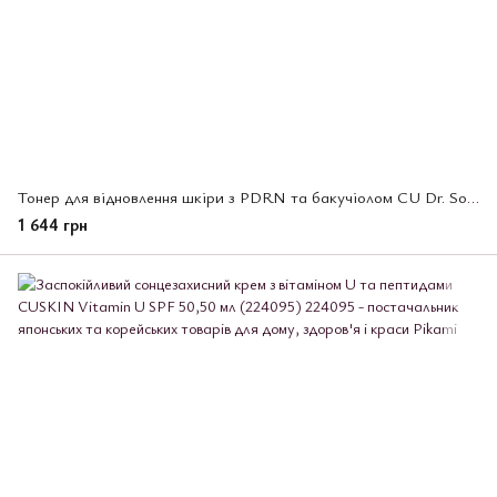
Тонер для відновлення шкіри з PDRN та бакучіолом CU Dr. Solution, 300 мл (225207)
1 644 грн