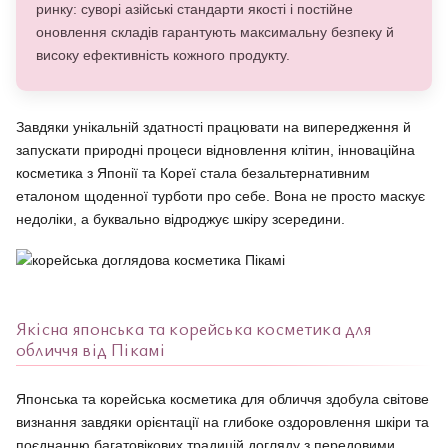
ринку: суворі азійські стандарти якості і постійне
оновлення складів гарантують максимальну безпеку й
високу ефективність кожного продукту.
Завдяки унікальній здатності працювати на випередження й
запускати природні процеси відновлення клітин, інноваційна
косметика з Японії та Кореї стала безальтернативним
еталоном щоденної турботи про себе. Вона не просто маскує
недоліки, а буквально відроджує шкіру зсередини.
Якісна японська та корейська косметика для
обличчя від Пікамі
Японська та корейська косметика для обличчя здобула світове
визнання завдяки орієнтації на глибоке оздоровлення шкіри та
поєднанню багатовікових традицій догляду з передовими