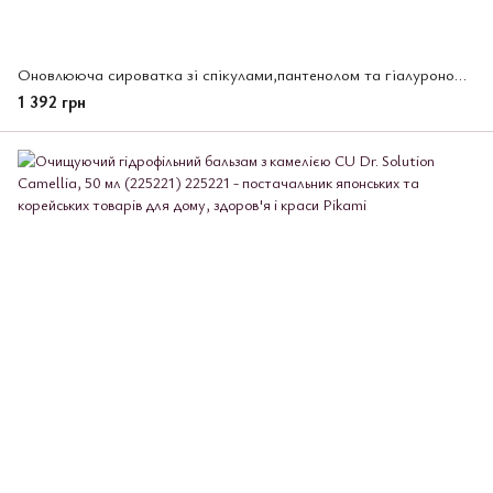
Оновлююча сироватка зі спікулами,пантенолом та гіалуроною кислотою CU SKIN,30 мл (225252)
1 392 грн