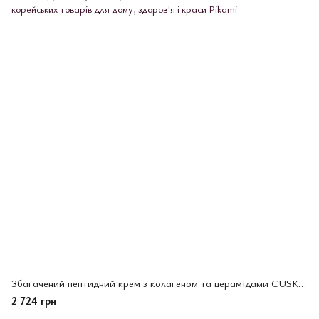
Збагачений пептидний крем з колагеном та церамідами CUSKIN Clean-Up, 50 мл (222848)
2 724 грн