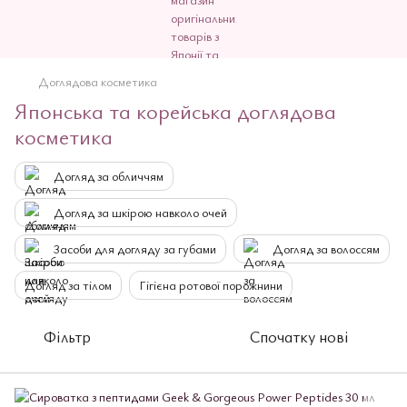
Доглядова косметика
Японська та корейська доглядова
косметика
Догляд за обличчям
Догляд за шкірою навколо очей
3асоби для догляду за губами
Догляд за волоссям
Догляд за тілом
Гігієна ротової порожнини
Фільтр
Спочатку нові