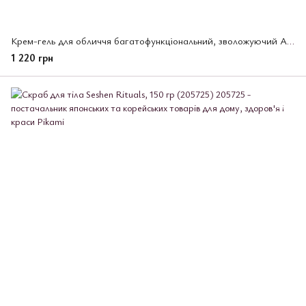
Крем-гель для обличчя багатофункціональний, зволожуючий Aqualabel Shiseido, 111 г (221539)
1 220 грн