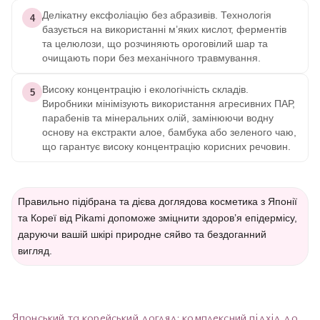
Делікатну ексфоліацію без абразивів. Технологія
4
базується на використанні м’яких кислот, ферментів
та целюлози, що розчиняють ороговілий шар та
очищають пори без механічного травмування.
Високу концентрацію і екологічність складів.
5
Виробники мінімізують використання агресивних ПАР,
парабенів та мінеральних олій, замінюючи водну
основу на екстракти алое, бамбука або зеленого чаю,
що гарантує високу концентрацію корисних речовин.
Правильно підібрана та дієва доглядова косметика з Японії
та Кореї від Pikami допоможе зміцнити здоров’я епідермісу,
даруючи вашій шкірі природне сяйво та бездоганний
вигляд.
Японський та корейський догляд: комплексний підхід до