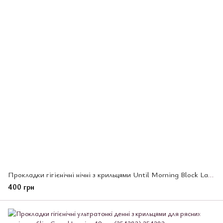
Прокладки гігієнічні нічні з крильцями Until Morning Block Laurier, KAO, 30 см 18 шт (254511)
400 грн