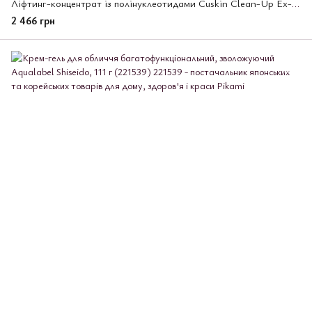
Ліфтинг-концентрат із полінуклеотидами Cuskin Clean-Up Ex-C Re N Calm Ampoule, 30 мл (222619)
2 466 грн