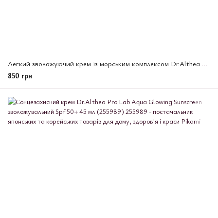
Легкий зволожуючий крем із морським комплексом Dr.Althea Aqua Marine Watery Cream,50 мл (256085)
850 грн