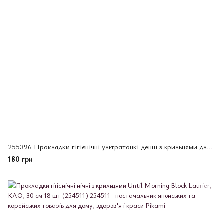
255396 Прокладки гігієнічні ультратонкі денні з крильцями для нормальних та рясних виділень, Slim G
180 грн