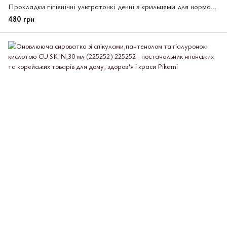
Прокладки гігієнічні ультратонкі денні з крильцями для нормальних та рясних виділень, Slim Guard Laurier, 28 шт, (254252)
480 грн