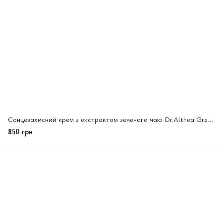
Сонцезахисний крем з екстрактом зеленого чаю Dr.Althea Green Tea Fresh Sunscreen Spf 50+ (255972)
850 грн