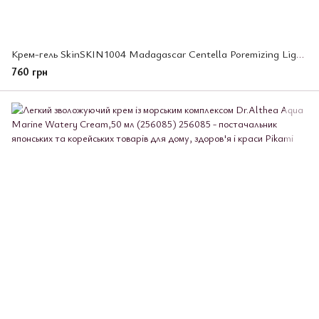
Крем-гель SkinSKIN1004 Madagascar Centella Poremizing Light Gel Cream для звуження пор, 75 мл (261646)
760 грн