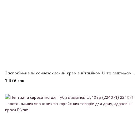
Заспокійливий сонцезахисний крем з вітаміном U та пептидами CUSKIN Vitamin U SPF 50,50 мл (224095)
1 476 грн