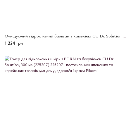
Очищуючий гідрофільний бальзам з камелією CU Dr. Solution Camellia, 50 мл (225221)
1 224 грн