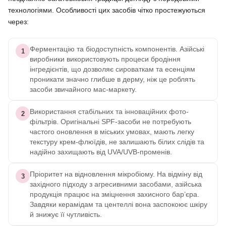
технологіями. Особливості цих засобів чітко простежуються
через:
Ферментацію та біодоступність компонентів. Азійські
1
виробники використовують процеси бродіння
інгредієнтів, що дозволяє сироваткам та есенціям
проникати значно глибше в дерму, ніж це роблять
засоби звичайного мас-маркету.
Використання стабільних та інноваційних фото-
2
фільтрів. Оригінальні SPF-засоби не потребують
частого оновлення в міських умовах, мають легку
текстуру крем-флюїдів, не залишають білих слідів та
надійно захищають від UVA/UVB-променів.
Пріоритет на відновлення мікробіому. На відміну від
3
західного підходу з агресивними засобами, азійська
продукція працює на зміцнення захисного бар’єра.
Завдяки керамідам та центеллі вона заспокоює шкіру
й знижує її чутливість.