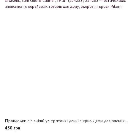
Прокладки гігієнічні ультратонкі денні з крильцями для рясних виділень, Slim Guard Laurier, 19 шт (254283)
480 грн