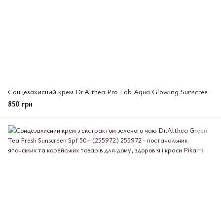
Сонцезахисний крем Dr.Althea Pro Lab Aqua Glowing Sunscreen зволожувальний Spf 50+ 45 мл (255989)
850 грн