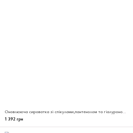
Оновлююча сироватка зі спікулами,пантенолом та гіалуроною кислотою CU SKIN,30 мл (225252)
1 392 грн