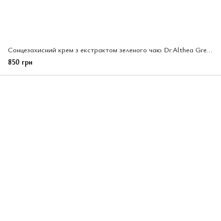
Сонцезахисний крем з екстрактом зеленого чаю Dr.Althea Green Tea Fresh Sunscreen Spf 50+ (255972)
850 грн