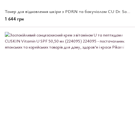
Тонер для відновлення шкіри з PDRN та бакучіолом CU Dr. Solution, 300 мл (225207)
1 644 грн