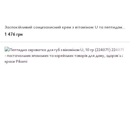
Заспокійливий сонцезахисний крем з вітаміном U та пептидами CUSKIN Vitamin U SPF 50,50 мл (224095)
1 476 грн