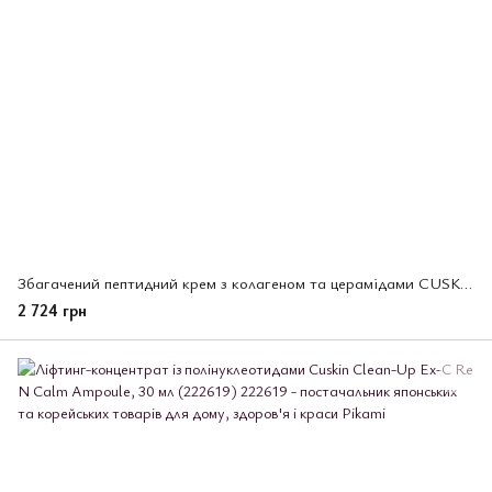
Збагачений пептидний крем з колагеном та церамідами CUSKIN Clean-Up, 50 мл (222848)
2 724 грн