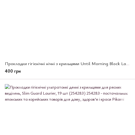
Прокладки гігієнічні нічні з крильцями Until Morning Block Laurier, KAO, 30 см 18 шт (254511)
400 грн