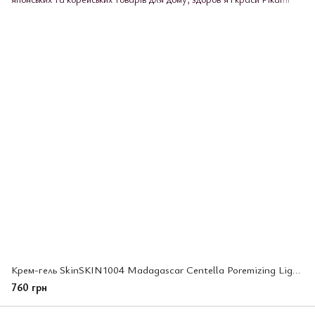
Крем-гель SkinSKIN1004 Madagascar Centella Poremizing Light Gel Cream для звуження пор, 75 мл (261646)
760 грн