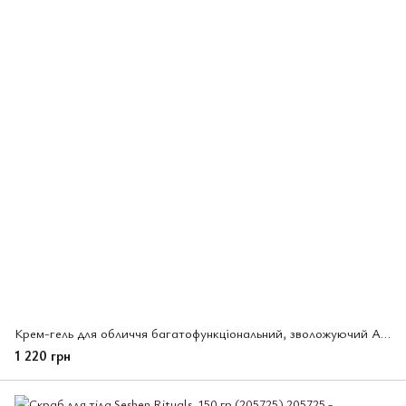
Крем-гель для обличчя багатофункціональний, зволожуючий Aqualabel Shiseido, 111 г (221539)
1 220 грн