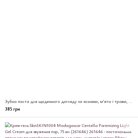
Зубна паста для щоденного догляду за яснами, м’ята і трави, Dental Systema EX, Lion, 130 г (268925)
385 грн