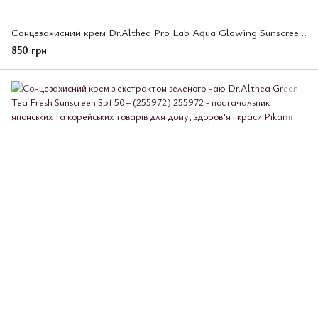
Сонцезахисний крем Dr.Althea Pro Lab Aqua Glowing Sunscreen зволожувальний Spf 50+ 45 мл (255989)
850 грн