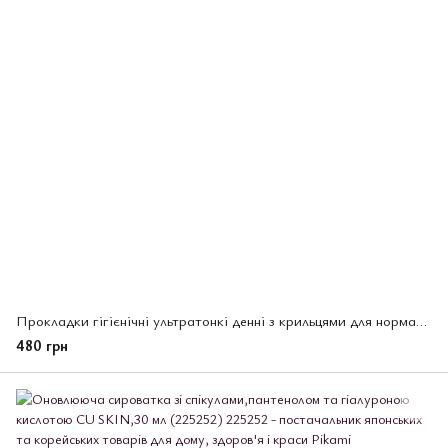
Прокладки гігієнічні ультратонкі денні з крильцями для нормальних та рясних виділень, Slim Guard Laurier, 28 шт, (254252)
480 грн