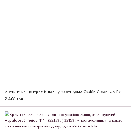
Ліфтинг-концентрат із полінуклеотидами Cuskin Clean-Up Ex-C Re N Calm Ampoule, 30 мл (222619)
2 466 грн