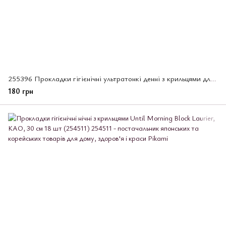
255396 Прокладки гігієнічні ультратонкі денні з крильцями для нормальних та рясних виділень, Slim G
180 грн