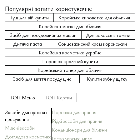
Популярні запити користувачів:
Туш для вій купити
Корейська сироватка для обличчя
Корейська маска для обличчя
Засіб для посудомийних машин
Для волосся вітаміни
Дитяча паста
Сонцезахисний крем корейський
Корейська косметика україна
Порошок пральний купити
Корейський тонер для обличчя
Засіб для миття посуду ціна
Купити зубну щітку
ТОП Меню
ТОП Картки
Засоби для прання і
Порошки для прання
За
За
Ш
За
Кр
Зу
Ол
По
прасування
Рідкі засоби для прання
За
Ба
Д
До
Миючі засоби
Зу
Кондиціонери для білизни
За
Ма
За
Ма
Ди
То
Доглядова косметика
Господарське мило
За
Ск