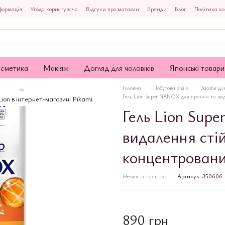
формація
Угода користувача
Відгуки про магазин
Бренди
Блог
Політика ко
осметика
Макіяж
Догляд для чоловіків
Японські товари
Головна
Побутова хімія
Засоби дл
Гель Lion Super NANOX для прання та вид
Гель Lion Sup
видалення сті
концентровани
Немає в наявності
Артикул: 350606
890 грн