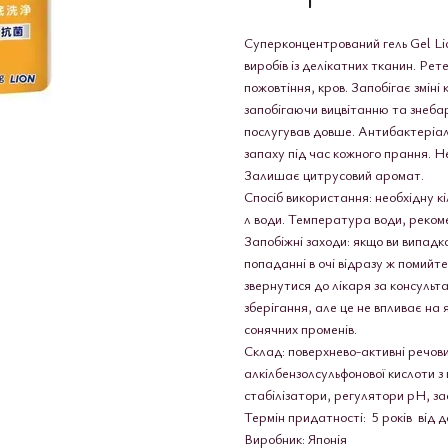
Суперконцентрований гель Gel Li
виробів із делікатних тканин. Рет
пожовтіння, кров. Запобігає зміні
запобігаючи вицвітанню та знеба
послугував довше. Антибактеріал
запаху під час кожного прання. Не
Залишає цитрусовий аромат.
Спосіб використання: необхідну кі
л води. Температура води, рекоме
Запобіжні заходи: якщо ви випадк
попаданні в очі відразу ж помийте
звернутися до лікаря за консульта
зберігання, але це не впливає на 
сонячних променів.
Склад: поверхнево-активні речови
алкілбензолсульфонової кислоти з
стабілізатори, регулятори рН, з
Термін придатності: 5 років від д
Виробник: Японія