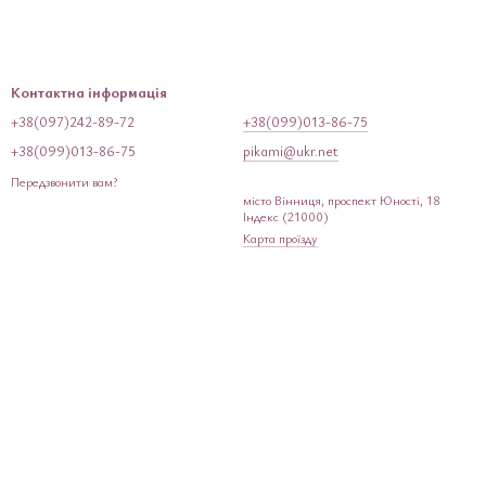
Контактна інформація
+38(097)242-89-72
+38(099)013-86-75
+38(099)013-86-75
pikami@ukr.net
Передзвонити вам?
місто Вінниця, проспект Юності, 18
Індекс (21000)
Карта проїзду