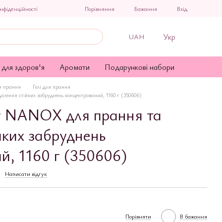
Порівняння
нфіденційності
Бажання
Вхід
Укр
UAH
 для здоров'я
Аромати
Подарункові набори
я прання
Гелі для прання
алення стійких забруднень концентрований, 1160 г (350606)
er NANOX для прання та
йких забруднень
й, 1160 г (350606)
Написати відгук
Порівняти
В бажання