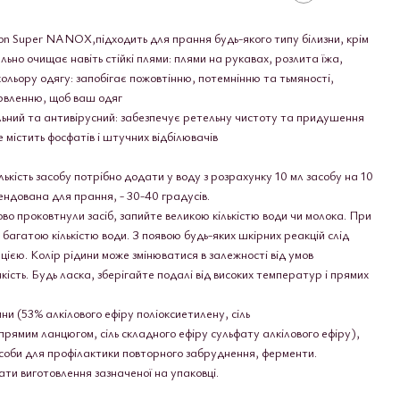
on Super NANOX,підходить для прання будь-якого типу білизни, крім
ельно очищає навіть стійкі плями: плями на рукавах, розлита їжа,
 кольору одягу: запобігає пожовтінню, потемнінню та тьмяності,
рвленню, щоб ваш одяг
ьний та антивірусний: забезпечує ретельну чистоту та придушення
 містить фосфатів і штучних відбілювачів
лькість засобу потрібно додати у воду з розрахунку 10 мл засобу на 10
ндована для прання, - 30-40 градусів.
ово проковтнули засіб, запийте великою кількістю води чи молока. При
 багатою кількістю води. З появою будь-яких шкірних реакцій слід
цією. Колір рідини може змінюватися в залежності від умов
якість. Будь ласка, зберігайте подалі від високих температур і прямих
ни (53% алкілового ефіру поліоксиетилену, сіль
 прямим ланцюгом, сіль складного ефіру сульфату алкілового ефіру),
асоби для профілактики повторного забруднення, ферменти.
ати виготовлення зазначеної на упаковці.