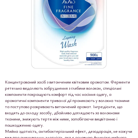
Концентрований засіб з витонченим квітковим ароматом. Ферменти
ретельно видаляють забруднення з глибини волокон, спеціальні
компоненти покращують комфорт під час носіння одягу, а
ароматичні компоненти тривалої дії проникають у волокна тканини
та поступово розкривають витончений аромат. Інгредієнти, що
входять до складу засобу, дбайливо доглядають за волокнами
тканини, знижують тертя між ними, запобігаючи вицвітанню і
пошкодженню одягу.
Мийна здатність, антибактеріальний ефект, дезодорація, не кажучи
вже про очищувальну здатність, яка є основною функцією мийного