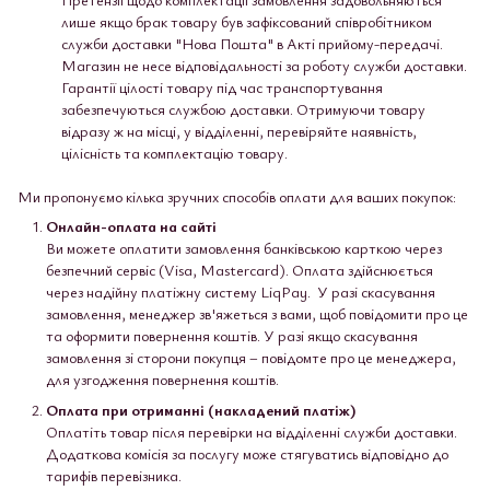
лише якщо брак товару був зафіксований співробітником
служби доставки "Нова Пошта" в Акті прийому-передачі.
Магазин не несе відповідальності за роботу служби доставки.
Гарантії цілості товару під час транспортування
забезпечуються службою доставки. Отримуючи товару
відразу ж на місці, у відділенні, перевіряйте наявність,
цілісність та комплектацію товару.
Ми пропонуємо кілька зручних способів оплати для ваших покупок:
Онлайн-оплата на сайті
Ви можете оплатити замовлення банківською карткою через
безпечний сервіс (Visa, Mastercard). Оплата здійснюється
через надійну платіжну систему LiqPay. У разі скасування
замовлення, менеджер зв'яжеться з вами, щоб повідомити про це
та оформити повернення коштів. У разі якщо скасування
замовлення зі сторони покупця – повідомте про це менеджера,
для узгодження повернення коштів.
Оплата при отриманні (накладений платіж)
Оплатіть товар після перевірки на відділенні служби доставки.
Додаткова комісія за послугу може стягуватись відповідно до
тарифів перевізника.