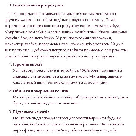
Безготівковий розрахунок
Після оформлення замовлення з вами зв'яжеться менеджер і
зручним для вас способом надішле рахунок на оплату. Після
отримання грошових коштів за рахунком ваше замовлення буде
відправлене вам згідно із зазначеними реквізитами. Увага, можлива
комісія з боку вашого банку. У разі скасування замовлення,
менеджер зробить повернення грошових коштів протягом 30 днів.
Ми прагнемо, щоб кожна покупка в
Pikami
приносила вам радість і
задоволення. Тому пропонуємо гарантії на нашу продукцію:
Гарантія якості
Усі товари, представлені на сайті, є 100% оригінальними та
відповідають високим стандартам якості. Ми співпрацюємо
лише з надійними постачальниками та виробниками.
Обмін та повернення коштів
Ми оперативно обмінюємо товар або повертаємо кошти у разі
браку чи невідповідності замовлення.
Підтримка клієнтів
Наша команда завжди готова допомогти вирішити будь-які
питання, пов’язані з гарантією чи поверненням. Звертайтеся
через форму зворотного зв’язку або за телефоном служби
підтримки.