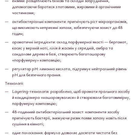
ензими: розщеплюють білкові та складні забруднення,
допомагаючи боротися з потовими, жировими й органічними
частинками;
антибактеріальні компоненти: пригнічують ріст мікроорганізмів,
що викликають неприємні запахи, забезпечуючи захист до 48
годин;
ароматичні інгредієнти: склад парфумерної якості — бергамот,
касис у верхній ноті, лілія й жасмін у середній, амбра та
сандалове дерево в базі, створюють багатошарову
«парфумерну» композицію;
регулятор pH: лимонна кислота, підтримує нейтральний рівень
рН для безпечного прання.
Технології:
Layering-технологія: розроблено, щоб аромати прального засобу
й кондиціонера «нашаровувалися» й створювали багатовимірну,
парфумерну композицію;
48-годинний антибактеріальний захист: компоненти засобу
пригнічують бактерії, знижуючи ризик появи запаху навіть після
сушіння в кімнаті;
одне полоскання: формула дозволяє досягати чистоти без