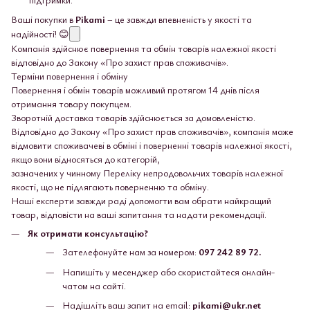
Ваші покупки в
Pikami
– це завжди впевненість у якості та
надійності! 😊
Компанія здійснює повернення та обмін товарів належної якості
відповідно до Закону «Про захист прав споживачів».
Терміни повернення і обміну
Повернення і обмін товарів можливий протягом 14 днів після
отримання товару покупцем.
Зворотній доставка товарів здійснюється за домовленістю.
Відповідно до Закону «Про захист прав споживачів», компанія може
відмовити споживачеві в обміні і поверненні товарів належної якості,
якщо вони відносяться до категорій,
зазначених у чинному Переліку непродовольчих товарів належної
якості, що не підлягають поверненню та обміну.
Наші експерти завжди раді допомогти вам обрати найкращий
товар, відповісти на ваші запитання та надати рекомендації.
Як отримати консультацію?
Зателефонуйте нам за номером:
097 242 89 72.
Напишіть у месенджер або скористайтеся онлайн-
чатом на сайті.
Надішліть ваш запит на email:
pikami@ukr.net