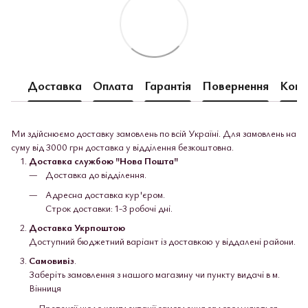
Доставка
Оплата
Гарантія
Повернення
Конс
Ми здійснюємо доставку замовлень по всій Україні. Для замовлень на
суму від 3000 грн доставка у відділення безкоштовна.
Доставка службою "Нова Пошта"
Доставка до відділення.
Адресна доставка кур'єром.
Строк доставки: 1-3 робочі дні.
Доставка Укрпоштою
Доступний бюджетний варіант із доставкою у віддалені райони.
Самовивіз
.
Заберіть замовлення з нашого магазину чи пункту видачі в м.
Вінниця
Претензії щодо комплектації замовлення задовольняються