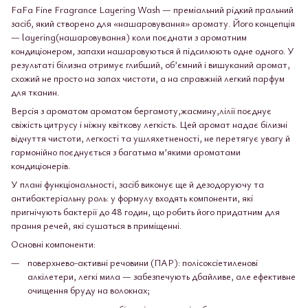
FaFa Fine Fragrance Layering Wash — преміальний рідкий пральний
засіб, який створено для «нашаровування» аромату. Його концепція
— layering(нашаровування) коли поєднати з ароматним
кондиціонером, запахи нашаровуються й підсилюють одне одного. У
результаті білизна отримує глибший, об’ємний і вишуканий аромат,
схожий не просто на запах чистоти, а на справжній легкий парфум
для тканин.
Версія з ароматом ароматом бергамоту,жасмину,лілії поєднує
свіжість цитрусу і ніжну квіткову легкість. Цей аромат надає білизні
відчуття чистоти, легкості та ушляхетненості, не перетягує увагу й
гармонійно поєднується з багатьма м’якими ароматами
кондиціонерів.
У плані функціональності, засіб виконує ще й дезодоруючу та
антибактеріальну роль: у формулу входять компоненти, які
пригнічують бактерії до 48 годин, що робить його придатним для
прання речей, які сушаться в приміщенні.
Основні компоненти:
поверхнево-активні речовини (ПАР): полісоксіетиленові
алкілетери, легкі мила — забезпечують дбайливе, але ефективне
очищення бруду на волокнах;