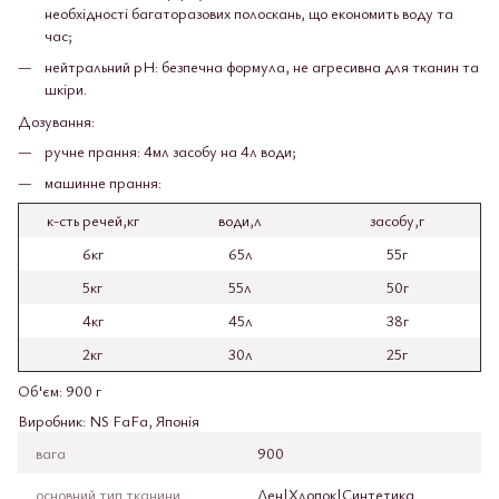
необхідності багаторазових полоскань, що економить воду та
час;
нейтральний pH: безпечна формула, не агресивна для тканин та
шкіри.
Дозування:
ручне прання: 4мл засобу на 4л води;
машинне прання:
к-сть речей,кг
води,л
засобу,г
6кг
65л
55г
5кг
55л
50г
4кг
45л
38г
2кг
30л
25г
Об'єм: 900 г
Виробник: NS FaFa, Японія
вага
900
основний тип тканини
Лен|Хлопок|Синтетика