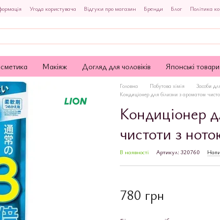
формація
Угода користувача
Відгуки про магазин
Бренди
Блог
Політика ко
осметика
Макіяж
Догляд для чоловіків
Японські товари
Головна
Побутова хімія
Засоби дл
Кондиціонер для білизни з ароматом чист
Кондиціонер д
чистоти з нот
В наявності
Артикул: 320760
Напи
780 грн