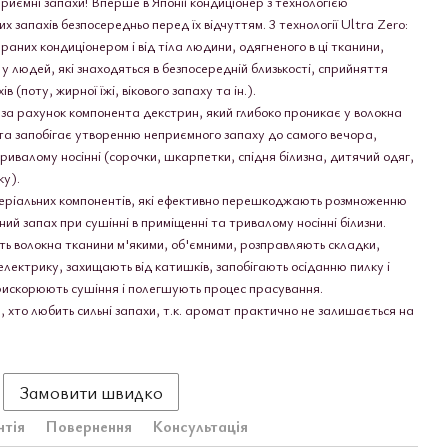
риємні запахи! Вперше в Японії кондиціонер з технологією
запахів безпосередньо перед їх відчуттям. 3 технології Ultra Zero:
праних кондиціонером і від тіла людини, одягненого в ці тканини,
людей, які знаходяться в безпосередній близькості, сприйняття
 (поту, жирної їжі, вікового запаху та ін.).
ії за рахунок компонента декстрин, який глибоко проникає у волокна
 та запобігає утворенню неприємного запаху до самого вечора,
ривалому носінні (сорочки, шкарпетки, спідня білизна, дитячий одяг,
ку).
ктеріальних компонентів, які ефективно перешкоджають розмноженню
ий запах при сушінні в приміщенні та тривалому носінні білизни.
ь волокна тканини м'якими, об'ємними, розправляють складки,
лектрику, захищають від катишків, запобігають осіданню пилку і
прискорюють сушіння і полегшують процес прасування.
хто любить сильні запахи, т.к. аромат практично не залишається на
Замовити швидко
нтія
Повернення
Консультація