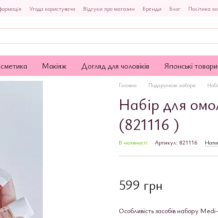
формація
Угода користувача
Відгуки про магазин
Бренди
Блог
Політика ко
осметика
Макіяж
Догляд для чоловіків
Японські товари
Головна
Подарункові набори
Набі
Набір для омо
(821116 )
В наявності
Артикул: 821116
Напи
599 грн
Особливість засобів набору Medi-