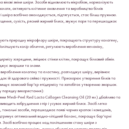
на вікові зміни шкіри. Засоби відновлюють мікробіом, нормалізують
логи, активують клітинне оновлення та виробництво білків
ті шкіра всебічно омолоджується, підтягується, стає більш пружною.
щення, сухість, рясний жирний блиск, звужує пори та перешкоджає
ують природну мікрофлору шкіри, покращують структуру колагену,
Поліпшують колір обличчя, регулюють вироблення меланіну,
ермісу зсередини, зміцнює стінки клітин, покращує білковий обмін.
джує зморшки та злами.
 вироблення колагену та еластину, розгладжує шкіру, вирівнює
дає їй здорового сяйва і пружності. Прискорює утворення білків та
вищує захисний бар'єр епідермісу та запобігає утворенню зморшок.
у порядку використання):
ріями Medi-Peel Red Lacto Collagen Cleansing Oil (20 мл) дбайливо та
виводить забруднення з пір і усуває жирний блиск. Засіб легко
, тональні засоби, перешкоджає появі чорних крапок і комедонів,
ідтримує оптимальний водно-ліпідний баланс, покращує бар'єрні
ом. Засіб всебічно працює над поліпшенням стану шкіри з
либину та вираженість, знижує області та частоту прояву пір,