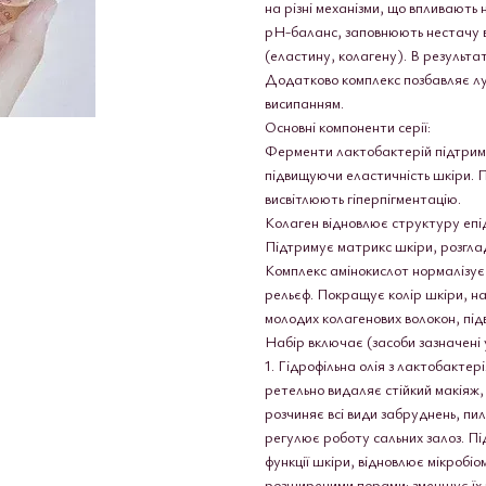
на різні механізми, що впливають 
pH-баланс, заповнюють нестачу во
(еластину, колагену). В результа
Додатково комплекс позбавляє лу
висипанням.
Основні компоненти серії:
Ферменти лактобактерій підтрим
підвищуючи еластичність шкіри. 
висвітлюють гіперпігментацію.
Колаген відновлює структуру епід
Підтримує матрикс шкіри, розгла
Комплекс амінокислот нормалізує
рельєф. Покращує колір шкіри, на
молодих колагенових волокон, під
Набір включає (засоби зазначені 
1. Гідрофільна олія з лактобакте
ретельно видаляє стійкий макіяж, 
розчиняє всі види забруднень, пил
регулює роботу сальних залоз. П
функції шкіри, відновлює мікробі
розширеними порами: зменшує їх г