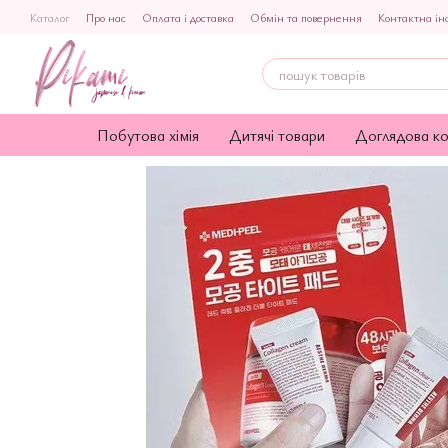
Перейти до основного контенту
Каталог
Про нас
Оплата і доставка
Обмін та повернення
Контактна ін
Публічна оферта
Побутова хімія
Дитячі товари
Доглядова к