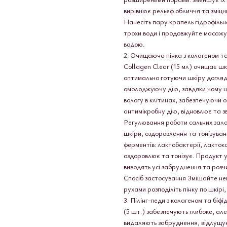
вирівнює рельєф обличчя та зміцн
Нанесіть пару крапель гідрофіль
трохи води і продовжуйте масажу
водою.
2. Очищаюча пінка з колагеном 
Collagen Clear (15 мл) очищає шк
оптимально готуючи шкіру догляду
омолоджуючу дію, завдяки чому ш
вологу в клітинах, забезпечуючи 
антимікробну дію, відновлює та з
Регулювання роботи сальних залоз
шкіри, оздоровлення та тонізуван
ферментів: лактобактерії, лактоко
оздоровлює та тонізує. Продукт у
виводять усі забруднення та розч
Спосіб застосування Змішайте нев
рухами розподіліть пінку по шкір
3. Пілінг-педи з колагеном та бі
(5 шт.) забезпечують глибоке, ал
видаляють забруднення, відлущуют