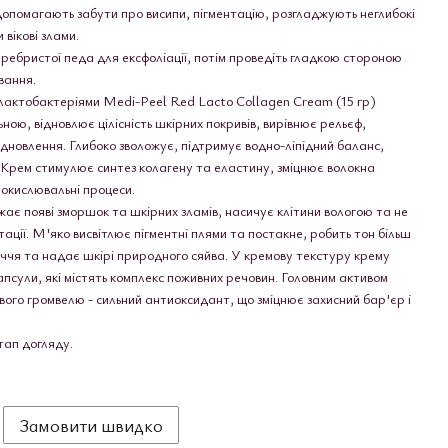
допомагають забути про висипи, пігментацію, розгладжують неглибокі
 вікові злами.
ребристої педа для ексфоліації, потім проведіть гладкою стороною
вання.
і лактобактеріями Medi-Peel Red Lacto Collagen Cream (15 гр)
ною, відновлює цілісність шкірних покривів, вирівнює рельєф,
дновлення. Глибоко зволожує, підтримує водно-ліпідний баланс,
. Крем стимулює синтез колагену та еластину, зміцнює волокна
 окислювальні процеси.
є появі зморшок та шкірних зламів, насичує клітини вологою та не
ації. М'яко висвітлює пігментні плями та постакне, робить тон більш
иччя та надає шкірі природного сяйва. У кремову текстуру крему
апсули, які містять комплекс поживних речовин. Головним активом
вого громвелю - сильний антиоксидант, що зміцнює захисний бар'єр і
тап догляду.
Замовити швидко