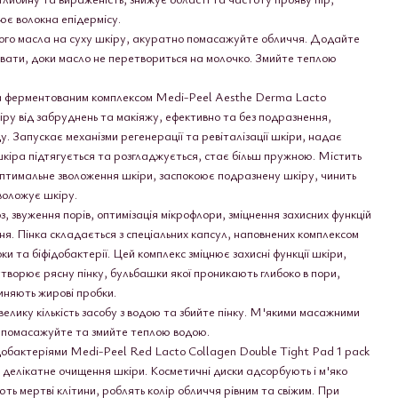
ює волокна епідермісу.
ного масла на суху шкіру, акуратно помасажуйте обличчя. Додайте
вати, доки масло не перетвориться на молочко. Змийте теплою
та ферментованим комплексом Medi-Peel Aesthe Derma Lacto
іру від забруднень та макіяжу, ефективно та без подразнення,
. Запускає механізми регенерації та ревіталізації шкіри, надає
кіра підтягується та розгладжується, стає більш пружною. Містить
оптимальне зволоження шкіри, заспокоює подразнену шкіру, чинить
воложує шкіру.
, звуження порів, оптимізація мікрофлори, зміцнення захисних функцій
ня. Пінка складається з спеціальних капсул, наповнених комплексом
ки та біфідобактерії. Цей комплекс зміцнює захисні функції шкіри,
творює рясну пінку, бульбашки якої проникають глибоко в пори,
иняють жирові пробки.
елику кількість засобу з водою та збийте пінку. М'якими масажними
і, помасажуйте та змийте теплою водою.
фідобактеріями Medi-Peel Red Lacto Collagen Double Tight Pad 1 pack
е делікатне очищення шкіри. Косметичні диски адсорбують і м'яко
ь мертві клітини, роблять колір обличчя рівним та свіжим. При