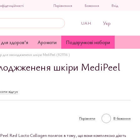
Порівняння
нфіденційності
Бажання
Вхід
Укр
UAH
 для здоров'я
Аромати
Подарункові набори
р для омолоджжененя шкіри MediPeel (821116 )
лоджжененя шкіри MediPeel
сати відгук
Порівняти
В бажання
Peel Red Lacto Collagen полягає в тому, що вони комплексно діють