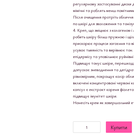
регулярному застосуванні диски 
мімічні та роблять менш помітними
Після очищення протріть обличчя 
по шкірі для зволоження та тонізу
4. Креп, що зміцнює з колагеном 
робить шкіру більш пружною і щіль
прискорює процеси загоєння та ві
усуває тьмяність та вирівнює тон
епідермісу та уповільнює руйнівні
Підвищує тонус шкіри, перешкоджа
допускає зневоднення та дегідрат
рівномірним, покращує колір обл
включені концентровані червоні к
капсул є екстракт кореня фіолето
підвищує імунітет шкіри.
Нанесіть крем як завершальний е
Купити