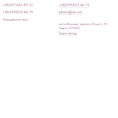
+38(097)242-89-72
+38(099)013-86-75
+38(099)013-86-75
pikami@ukr.net
Передзвонити вам?
місто Вінниця, проспект Юності, 18
Індекс (21000)
Карта проїзду