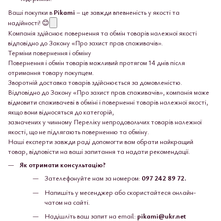
Ваші покупки в
Pikami
– це завжди впевненість у якості та
надійності! 😊
Компанія здійснює повернення та обмін товарів належної якості
відповідно до Закону «Про захист прав споживачів».
Терміни повернення і обміну
Повернення і обмін товарів можливий протягом 14 днів після
отримання товару покупцем.
Зворотній доставка товарів здійснюється за домовленістю.
Відповідно до Закону «Про захист прав споживачів», компанія може
відмовити споживачеві в обміні і поверненні товарів належної якості,
якщо вони відносяться до категорій,
зазначених у чинному Переліку непродовольчих товарів належної
якості, що не підлягають поверненню та обміну.
Наші експерти завжди раді допомогти вам обрати найкращий
товар, відповісти на ваші запитання та надати рекомендації.
Як отримати консультацію?
Зателефонуйте нам за номером:
097 242 89 72.
Напишіть у месенджер або скористайтеся онлайн-
чатом на сайті.
Надішліть ваш запит на email:
pikami@ukr.net