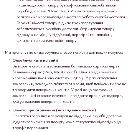
лише якщо брак товару був зафіксований співробітником
служби доставки "Нова Пошта" в Акті прийому-передачі.
Магазин не несе відповідальності за роботу служби доставки.
Гарантії цілості товару під час транспортування
забезпечуються службою доставки. Отримуючи товару
відразу ж на місці, у відділенні, перевіряйте наявність,
цілісність та комплектацію товару.
Ми пропонуємо кілька зручних способів оплати для ваших покупок:
Онлайн-оплата на сайті
Ви можете оплатити замовлення банківською карткою через
безпечний сервіс (Visa, Mastercard). Оплата здійснюється
через надійну платіжну систему LiqPay. У разі скасування
замовлення, менеджер зв'яжеться з вами, щоб повідомити про це
та оформити повернення коштів. У разі якщо скасування
замовлення зі сторони покупця – повідомте про це менеджера,
для узгодження повернення коштів.
Оплата при отриманні (накладений платіж)
Оплатіть товар після перевірки на відділенні служби доставки.
Додаткова комісія за послугу може стягуватись відповідно до
тарифів перевізника.