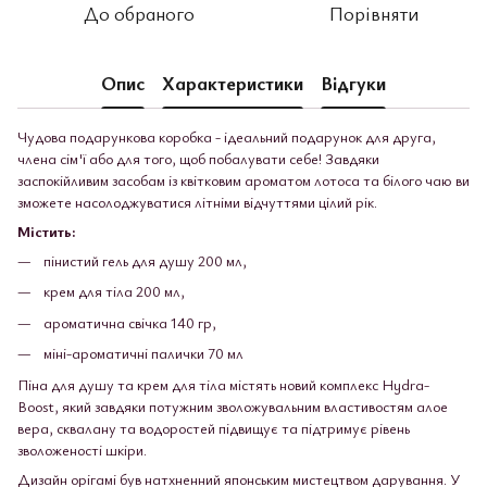
До обраного
Порівняти
Опис
Характеристики
Відгуки
Чудова подарункова коробка - ідеальний подарунок для друга,
члена сім'ї або для того, щоб побалувати себе! Завдяки
заспокійливим засобам із квітковим ароматом лотоса та білого чаю ви
зможете насолоджуватися літніми відчуттями цілий рік.
Містить:
пінистий гель для душу 200 мл,
крем для тіла 200 мл,
ароматична свічка 140 гр,
міні-ароматичні палички 70 мл
Піна для душу та крем для тіла містять новий комплекс Hydra-
Boost, який завдяки потужним зволожувальним властивостям алое
вера, сквалану та водоростей підвищує та підтримує рівень
зволоженості шкіри.
Дизайн орігамі був натхненний японським мистецтвом дарування. У