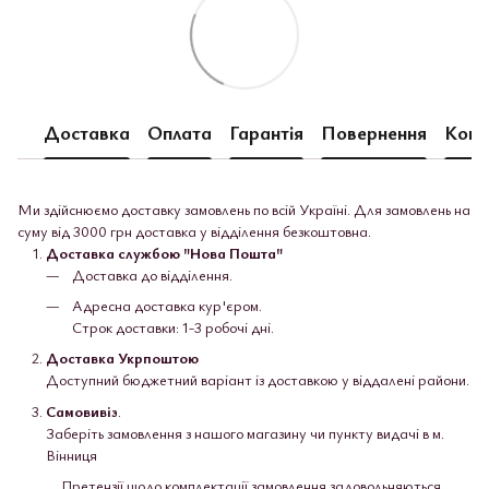
Доставка
Оплата
Гарантія
Повернення
Конс
Ми здійснюємо доставку замовлень по всій Україні. Для замовлень на
суму від 3000 грн доставка у відділення безкоштовна.
Доставка службою "Нова Пошта"
Доставка до відділення.
Адресна доставка кур'єром.
Строк доставки: 1-3 робочі дні.
Доставка Укрпоштою
Доступний бюджетний варіант із доставкою у віддалені райони.
Самовивіз
.
Заберіть замовлення з нашого магазину чи пункту видачі в м.
Вінниця
Претензії щодо комплектації замовлення задовольняються