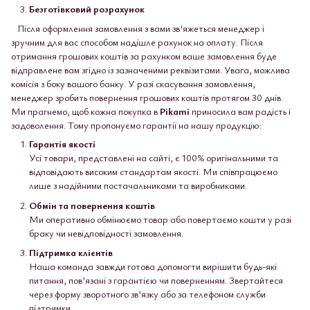
Безготівковий розрахунок
Після оформлення замовлення з вами зв'яжеться менеджер і
зручним для вас способом надішле рахунок на оплату. Після
отримання грошових коштів за рахунком ваше замовлення буде
відправлене вам згідно із зазначеними реквізитами. Увага, можлива
комісія з боку вашого банку. У разі скасування замовлення,
менеджер зробить повернення грошових коштів протягом 30 днів.
Ми прагнемо, щоб кожна покупка в
Pikami
приносила вам радість і
задоволення. Тому пропонуємо гарантії на нашу продукцію:
Гарантія якості
Усі товари, представлені на сайті, є 100% оригінальними та
відповідають високим стандартам якості. Ми співпрацюємо
лише з надійними постачальниками та виробниками.
Обмін та повернення коштів
Ми оперативно обмінюємо товар або повертаємо кошти у разі
браку чи невідповідності замовлення.
Підтримка клієнтів
Наша команда завжди готова допомогти вирішити будь-які
питання, пов’язані з гарантією чи поверненням. Звертайтеся
через форму зворотного зв’язку або за телефоном служби
підтримки.