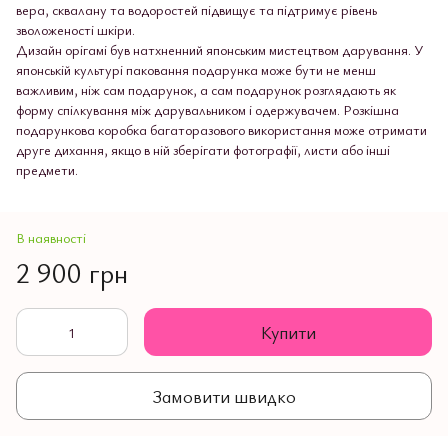
вера, сквалану та водоростей підвищує та підтримує рівень
зволоженості шкіри.
Дизайн орігамі був натхненний японським мистецтвом дарування. У
японській культурі паковання подарунка може бути не менш
важливим, ніж сам подарунок, а сам подарунок розглядають як
форму спілкування між дарувальником і одержувачем. Розкішна
подарункова коробка багаторазового використання може отримати
друге дихання, якщо в ній зберігати фотографії, листи або інші
предмети.
В наявності
2 900 грн
Купити
Замовити швидко