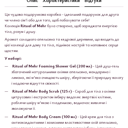
Ця чудова подарункова коробка - ідеальний подарунок для друга
чи члена сім'ї або для того, щоб побалувати себе!
Колекція
Ritual of Mehr
була створена, щоб заряджати енергією
тіло, розум і душу.
Аромат солодкого апельсина та кедрової деревини, що входить до
цієї колекції для дому та тіла, піднімає настрій та наповнює серце
щастям.
У наборі:
Ritual of Mehr Foaming Shower Gel (200 мл)
- Цей душ-гель
збагачений натуральними оліями апельсина, мандарина і
лимона, які м'яко очищають шкіру, зберігаючи її природну вологу
і надаючи відчуття свіжості.
Ritual of Mehr Body Scrub (125 г)
- Скраб для тіла з оліями
цитрусових і екстрактом імбиру видаляє змертвілі клітини,
роблячи шкіру м'якою і гладенькою, водночас живлячи і
зволожуючи її.
Ritual of Mehr Body Cream (100 мл)
- Цей крем для тіла з
антиоксидантними і захисними властивостями олій апельсина,
мандарина і лимона, а також екстрактом імбиру, інтенсивно