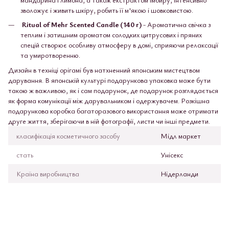
зволожує і живить шкіру, робить її м'якою і шовковистою.
Ritual of Mehr Scented Candle (140 г)
- Ароматична свічка з
теплим і затишним ароматом солодких цитрусових і пряних
спецій створює особливу атмосферу в домі, сприяючи релаксації
та умиротворенню.
Дизайн в техніці орігамі був натхненний японським мистецтвом
дарування. В японській культурі подарункова упаковка може бути
такою ж важливою, як і сам подарунок, де подарунок розглядається
як форма комунікації між дарувальником і одержувачем. Розкішна
подарункова коробка багаторазового використання може отримати
друге життя, зберігаючи в ній фотографії, листи чи інші предмети.
класифікація косметичного засобу
Мідл маркет
стать
Унісекс
Країна виробництва
Нідерланди