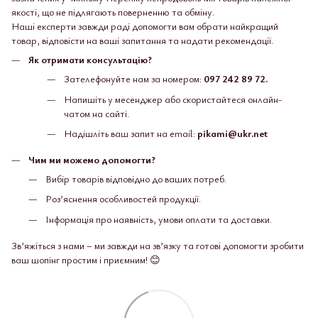
якості, що не підлягають поверненню та обміну.
Наші експерти завжди раді допомогти вам обрати найкращий
товар, відповісти на ваші запитання та надати рекомендації.
Як отримати консультацію?
Зателефонуйте нам за номером:
097 242 89 72.
Напишіть у месенджер або скористайтеся онлайн-
чатом на сайті.
Надішліть ваш запит на email:
pikami@ukr.net
Чим ми можемо допомогти?
Вибір товарів відповідно до ваших потреб.
Роз’яснення особливостей продукції.
Інформація про наявність, умови оплати та доставки.
Зв’яжіться з нами – ми завжди на зв’язку та готові допомогти зробити
ваш шопінг простим і приємним! 😊