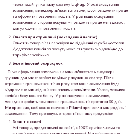
через надійну платіжну систему LiqPay. У разі скасування
замовлення, менеджер зв'яжеться з вами, щоб повідомити про це
та оформити повернення коштів. У разі якщо скасування
замовлення зі сторони покупця – повідомте про це менеджера,
для узгодження повернення коштів.
Оплата при отриманні (накладений платіж)
Оплатіть товар після перевірки на відділенні служби доставки.
Додаткова комісія за послугу може стягуватись відповідно до
тарифів перевізника.
Безготівковий розрахунок
Після оформлення замовлення з вами зв'яжеться менеджер і
зручним для вас способом надішле рахунок на оплату. Після
отримання грошових коштів за рахунком ваше замовлення буде
відправлене вам згідно із зазначеними реквізитами. Увага, можлива
комісія з боку вашого банку. У разі скасування замовлення,
менеджер зробить повернення грошових коштів протягом 30 днів.
Ми прагнемо, щоб кожна покупка в
Pikami
приносила вам радість і
задоволення. Тому пропонуємо гарантії на нашу продукцію:
Гарантія якості
Усі товари, представлені на сайті, є 100% оригінальними та
відповідають високим стандартам якості. Ми співпрацюємо