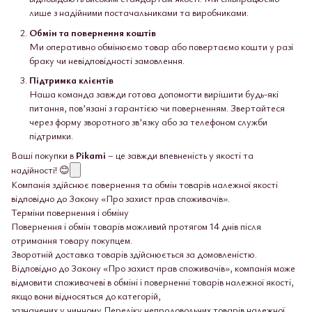
лише з надійними постачальниками та виробниками.
Обмін та повернення коштів
Ми оперативно обмінюємо товар або повертаємо кошти у разі
браку чи невідповідності замовлення.
Підтримка клієнтів
Наша команда завжди готова допомогти вирішити будь-які
питання, пов’язані з гарантією чи поверненням. Звертайтеся
через форму зворотного зв’язку або за телефоном служби
підтримки.
Ваші покупки в
Pikami
– це завжди впевненість у якості та
надійності! 😊
Компанія здійснює повернення та обмін товарів належної якості
відповідно до Закону «Про захист прав споживачів».
Терміни повернення і обміну
Повернення і обмін товарів можливий протягом 14 днів після
отримання товару покупцем.
Зворотній доставка товарів здійснюється за домовленістю.
Відповідно до Закону «Про захист прав споживачів», компанія може
відмовити споживачеві в обміні і поверненні товарів належної якості,
якщо вони відносяться до категорій,
зазначених у чинному Переліку непродовольчих товарів належної