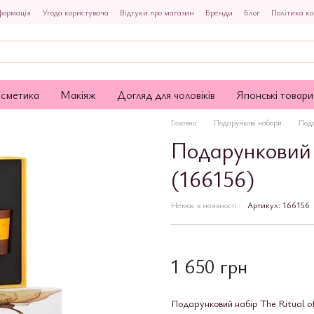
формація
Угода користувача
Відгуки про магазин
Бренди
Блог
Політика ко
осметика
Макіяж
Догляд для чоловіків
Японські товари
Головна
Подарункові набори
Пода
Подарунковий 
(166156)
Немає в наявності
Артикул: 166156
1 650 грн
Подарунковий набір The Ritual of 