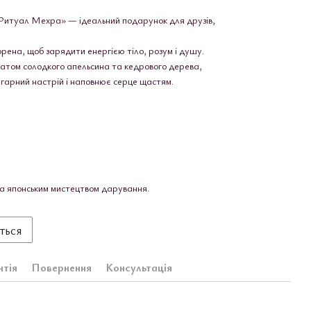
«Ритуал Мехра» — ідеальний подарунок для друзів,
орена, щоб зарядити енергією тіло, розум і душу.
атом солодкого апельсина та кедрового дерева,
є гарний настрій і наповнює серце щастям.
на японським мистецтвом дарування.
ться
нтія
Повернення
Консультація