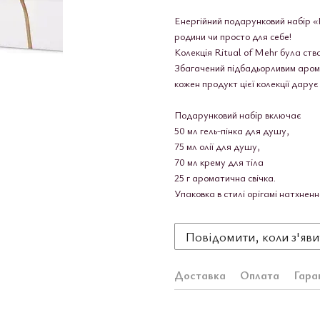
Енергійний подарунковий набір 
родини чи просто для себе!
Колекція Ritual of Mehr була ств
Збагачений підбадьорливим аром
кожен продукт цієї колекції дару
Подарунковий набір включає
50 мл гель-пінка для душу,
75 мл олії для душу,
70 мл крему для тіла
25 г ароматична свічка.
Упаковка в стилі орігамі натхнен
Повідомити, коли з'яви
Доставка
Оплата
Гара