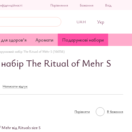
Порівняння
нфіденційності
Бажання
Вхід
Укр
UAH
 для здоров'я
Аромати
Подарункові набори
рунковий набір The Ritual of Mehr S (166156)
набір The Ritual of Mehr S
Написати відгук
Порівняти
В бажання
Mehr від Rituals size S