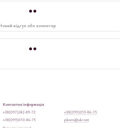
Новий відгук або коментар
Контактна інформація
+38(097)242-89-72
+38(099)013-86-75
+38(099)013-86-75
pikami@ukr.net
Передзвонити вам?