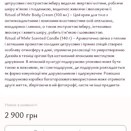
цитрусових і екстрактом імбиру видаляє змертвілі клітини, роблячи
шкіру м’якою і гладенькою, водночас живлячи і зволожуючи її.
Ritual of Mehr Body Cream (100 мл) – Цей крем для тіла з
антиоксидантними і захисними властивостями олій апельсина,
мандарина і лимона, а також екстрактом імбиру, інтенсивно
зволожує і живить шкіру, робить її м’якою і шовковистою.
Ritual of Mehr Scented Candle (140 г) – Ароматична свічка з теплим
і затишним ароматом солодких цитрусових і пряних спецій створює
особливу атмосферу в домі, сприяючи релаксації та умиротворенню.
Дизайн в техніці орігамі був натхненний японським мистецтвом
дарування. В японській культурі подарункова упаковка може бути
такою ж важливою, як і сам подарунок, де подарунок розглядається
як форма комунікації між дарувальником і одержувачем. Розкішна
подарункова коробка багаторазового використання може отримати
друге життя, зберігаючи в ній фотографії, листи чи інші предмети.
Немає в наявності
2 900 грн