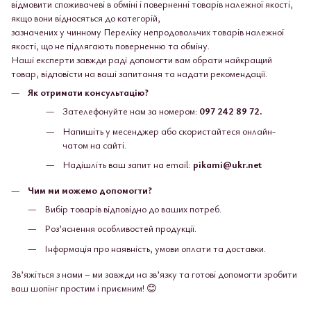
відмовити споживачеві в обміні і поверненні товарів належної якості,
якщо вони відносяться до категорій,
зазначених у чинному Переліку непродовольчих товарів належної
якості, що не підлягають поверненню та обміну.
Наші експерти завжди раді допомогти вам обрати найкращий
товар, відповісти на ваші запитання та надати рекомендації.
Як отримати консультацію?
Зателефонуйте нам за номером:
097 242 89 72.
Напишіть у месенджер або скористайтеся онлайн-
чатом на сайті.
Надішліть ваш запит на email:
pikami@ukr.net
Чим ми можемо допомогти?
Вибір товарів відповідно до ваших потреб.
Роз’яснення особливостей продукції.
Інформація про наявність, умови оплати та доставки.
Зв’яжіться з нами – ми завжди на зв’язку та готові допомогти зробити
ваш шопінг простим і приємним! 😊