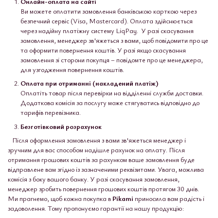
Онлайн-оплата на сайті
Ви можете оплатити замовлення банківською карткою через
безпечний сервіс (Visa, Mastercard). Оплата здійснюється
через надійну платіжну систему LiqPay. У разі скасування
замовлення, менеджер зв'яжеться з вами, щоб повідомити про це
та оформити повернення коштів. У разі якщо скасування
замовлення зі сторони покупця – повідомте про це менеджера,
для узгодження повернення коштів.
Оплата при отриманні (накладений платіж)
Оплатіть товар після перевірки на відділенні служби доставки.
Додаткова комісія за послугу може стягуватись відповідно до
тарифів перевізника.
Безготівковий розрахунок
Після оформлення замовлення з вами зв'яжеться менеджер і
зручним для вас способом надішле рахунок на оплату. Після
отримання грошових коштів за рахунком ваше замовлення буде
відправлене вам згідно із зазначеними реквізитами. Увага, можлива
комісія з боку вашого банку. У разі скасування замовлення,
менеджер зробить повернення грошових коштів протягом 30 днів.
Ми прагнемо, щоб кожна покупка в
Pikami
приносила вам радість і
задоволення. Тому пропонуємо гарантії на нашу продукцію: