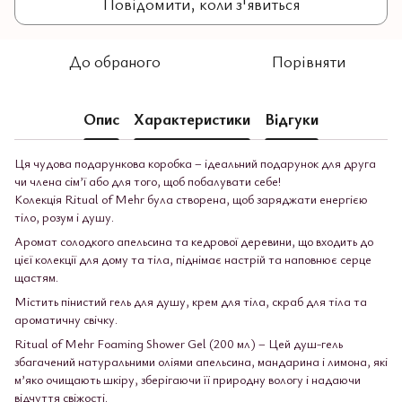
Повідомити, коли з'явиться
До обраного
Порівняти
Опис
Характеристики
Відгуки
Ця чудова подарункова коробка – ідеальний подарунок для друга
чи члена сім’ї або для того, щоб побалувати себе!
Колекція Ritual of Mehr була створена, щоб заряджати енергією
тіло, розум і душу.
Аромат солодкого апельсина та кедрової деревини, що входить до
цієї колекції для дому та тіла, піднімає настрій та наповнює серце
щастям.
Містить пінистий гель для душу, крем для тіла, скраб для тіла та
ароматичну свічку.
Ritual of Mehr Foaming Shower Gel (200 мл) – Цей душ-гель
збагачений натуральними оліями апельсина, мандарина і лимона, які
м’яко очищають шкіру, зберігаючи її природну вологу і надаючи
відчуття свіжості.