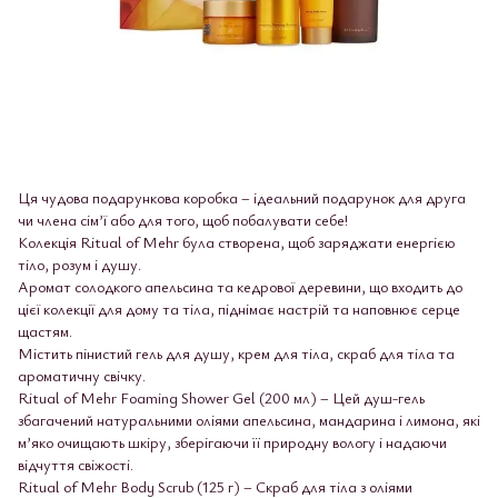
Ця чудова подарункова коробка – ідеальний подарунок для друга
чи члена сім’ї або для того, щоб побалувати себе!
Колекція Ritual of Mehr була створена, щоб заряджати енергією
тіло, розум і душу.
Аромат солодкого апельсина та кедрової деревини, що входить до
цієї колекції для дому та тіла, піднімає настрій та наповнює серце
щастям.
Містить пінистий гель для душу, крем для тіла, скраб для тіла та
ароматичну свічку.
Ritual of Mehr Foaming Shower Gel (200 мл) – Цей душ-гель
збагачений натуральними оліями апельсина, мандарина і лимона, які
м’яко очищають шкіру, зберігаючи її природну вологу і надаючи
відчуття свіжості.
Ritual of Mehr Body Scrub (125 г) – Скраб для тіла з оліями