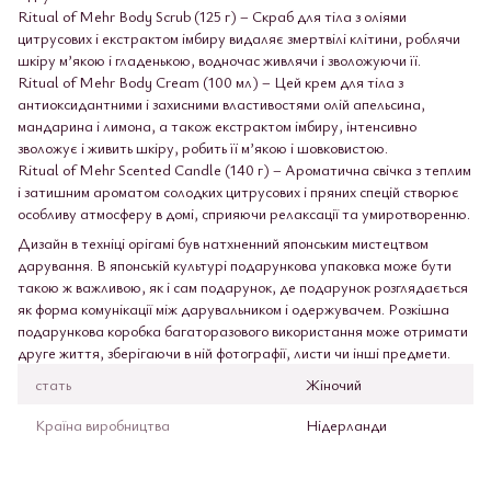
Ritual of Mehr Body Scrub (125 г) – Скраб для тіла з оліями
цитрусових і екстрактом імбиру видаляє змертвілі клітини, роблячи
шкіру м’якою і гладенькою, водночас живлячи і зволожуючи її.
Ritual of Mehr Body Cream (100 мл) – Цей крем для тіла з
антиоксидантними і захисними властивостями олій апельсина,
мандарина і лимона, а також екстрактом імбиру, інтенсивно
зволожує і живить шкіру, робить її м’якою і шовковистою.
Ritual of Mehr Scented Candle (140 г) – Ароматична свічка з теплим
і затишним ароматом солодких цитрусових і пряних спецій створює
особливу атмосферу в домі, сприяючи релаксації та умиротворенню.
Дизайн в техніці орігамі був натхненний японським мистецтвом
дарування. В японській культурі подарункова упаковка може бути
такою ж важливою, як і сам подарунок, де подарунок розглядається
як форма комунікації між дарувальником і одержувачем. Розкішна
подарункова коробка багаторазового використання може отримати
друге життя, зберігаючи в ній фотографії, листи чи інші предмети.
стать
Жіночий
Країна виробництва
Нідерланди