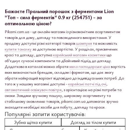
Бажаєте Пральний порошок з ферментами Lion
"Топ - сила ферментів" 0.9 кг (254751) - за
оптимальною ціною?
Pikami.com.ua - це онлайн-магазин із різноманітним асортиментом
товарів для дому, догляду та повсякденного використання. У
продажу доступні різні категорії товарів
шампуня
та можливість
купити тоналку
за доступною вартістю. У розділах, присвячених
красі та догляду, доступна
корейський магазин косметики
що
об’єднує сучасні компоненти та дбайливий підхід до догляду.
Додатково в каталозі можна обрати
мило господарське ціна
вартість
яких визначається брендом, складом і форматом, що дає змогу
обрати найкращий варіант відповідно до індивідуальних потреб. До
того ж у нашому магазині доступні -
корейські патчі під очі
,
автоматичний освіжувач повітря
, з орієнтацією на різні потреби та
смаки. Завдяки зручному пошуку, широкому асортименту та
стабільному оновленню товарів, pikami.com.ua допомагає зручно
знаходити необхідні засоби для побуту, догляду та краси.
Популярні запити користувачів:
Зубна щітка купити
Догляд за тілом купити