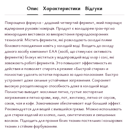
Опис
Характеристики
Відгуки
Покращена формула - доданий четвертий фермент, який покращує
відпирання рукавів і комірців. Продукт є володарем гран-прі на
міжнародних виставках за використання природоохоронних
технологій. Містить ферменти, які розкладають складні плями
білкового походження навіть у холодній воді. Входить до складу
даного засобу компонент ЕАА (засіб, що стимулює активність
ферментів) блокує містяться у водопровідній воді хлор і солі, які
заважають роботі ферментів. Это повышает эффективность их
действия и позволяет стирать в режиме «Быстрой стирки» и
полностью удалять остатки порошка за одно полоскание. Быстро
устраняет даже сильные устойчивые загрязнения. Сохраняет
высокую расщепляющую способность даже в холодной воде.
Полностью выводит: масляные пятна, густые застарелые
загрязнения и пятна крови, жир, пот, желтизну, пятна от соусов,
соков, чая и кофе. Замачивание обеспечивает ещё больший эффект.
Рекомендуется для вещей с въевшейся грязью. Можно использовать
для стирки изделий из хлопка, льна, синтетических и смешанных
волокон. Підходить для прання білих тканин пастельних і кольорових
тканин з стійким фарбуванням.