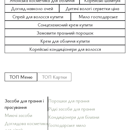
Японська косметика для обличчя
Корейські шампуні
Догляд навколо очей
Дитячі вологі серветки ціна
Спрей для волосся купити
Мило господарське
Сонцезахисний крем купити
Замовити пральний порошок
Крем для обличчя купити
Корейські кондиціонери для волосся
ТОП Меню
ТОП Картки
Засоби для прання і
Порошки для прання
За
За
Ш
За
Кр
Зу
Ол
По
прасування
Рідкі засоби для прання
За
Ба
Д
До
Миючі засоби
Зу
Кондиціонери для білизни
За
Ма
За
Ма
Бл
Ди
То
Доглядова косметика
Господарське мило
За
Ск
для дітей
Оп