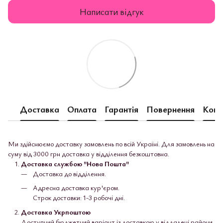
Написати відгук
Пі
Ск
Доставка
Оплата
Гарантія
Повернення
Конс
Ми здійснюємо доставку замовлень по всій Україні. Для замовлень на
суму від 3000 грн доставка у відділення безкоштовна.
Доставка службою "Нова Пошта"
Доставка до відділення.
Адресна доставка кур'єром.
Строк доставки: 1-3 робочі дні.
Доставка Укрпоштою
Доступний бюджетний варіант із доставкою у віддалені райони.