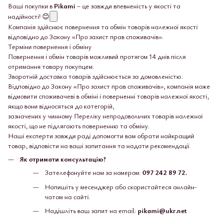
Ваші покупки в
Pikami
– це завжди впевненість у якості та
надійності! 😊
Компанія здійснює повернення та обмін товарів належної якості
відповідно до Закону «Про захист прав споживачів».
Терміни повернення і обміну
Повернення і обмін товарів можливий протягом 14 днів після
отримання товару покупцем.
Зворотній доставка товарів здійснюється за домовленістю.
Відповідно до Закону «Про захист прав споживачів», компанія може
відмовити споживачеві в обміні і поверненні товарів належної якості,
якщо вони відносяться до категорій,
зазначених у чинному Переліку непродовольчих товарів належної
якості, що не підлягають поверненню та обміну.
Наші експерти завжди раді допомогти вам обрати найкращий
товар, відповісти на ваші запитання та надати рекомендації.
Як отримати консультацію?
Зателефонуйте нам за номером:
097 242 89 72.
Напишіть у месенджер або скористайтеся онлайн-
чатом на сайті.
Надішліть ваш запит на email:
pikami@ukr.net