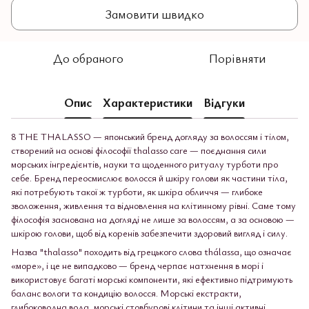
Замовити швидко
До обраного
Порівняти
Опис
Характеристики
Відгуки
8 THE THALASSO — японський бренд догляду за волоссям і тілом,
створений на основі філософії thalasso care — поєднання сили
морських інгредієнтів, науки та щоденного ритуалу турботи про
себе. Бренд переосмислює волосся й шкіру голови як частини тіла,
які потребують такої ж турботи, як шкіра обличчя — глибоке
зволоження, живлення та відновлення на клітинному рівні. Саме тому
філософія заснована на догляді не лише за волоссям, а за основою —
шкірою голови, щоб від коренів забезпечити здоровий вигляд і силу.
Назва "thalasso" походить від грецького слова thálassa, що означає
«море», і це не випадково — бренд черпає натхнення в морі і
використовує багаті морські компоненти, які ефективно підтримують
баланс вологи та кондицію волосся. Морські екстракти,
глибоководна вода, морські стовбурові клітини та інші активні