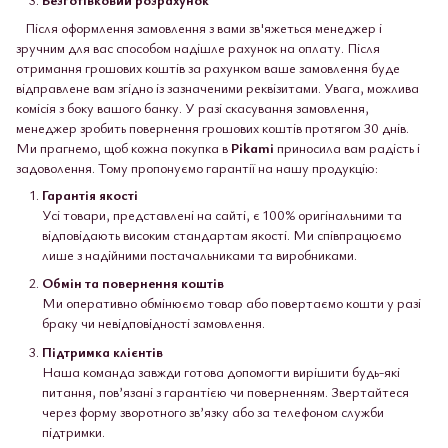
Після оформлення замовлення з вами зв'яжеться менеджер і
зручним для вас способом надішле рахунок на оплату. Після
отримання грошових коштів за рахунком ваше замовлення буде
відправлене вам згідно із зазначеними реквізитами. Увага, можлива
комісія з боку вашого банку. У разі скасування замовлення,
менеджер зробить повернення грошових коштів протягом 30 днів.
Ми прагнемо, щоб кожна покупка в
Pikami
приносила вам радість і
задоволення. Тому пропонуємо гарантії на нашу продукцію:
Гарантія якості
Усі товари, представлені на сайті, є 100% оригінальними та
відповідають високим стандартам якості. Ми співпрацюємо
лише з надійними постачальниками та виробниками.
Обмін та повернення коштів
Ми оперативно обмінюємо товар або повертаємо кошти у разі
браку чи невідповідності замовлення.
Підтримка клієнтів
Наша команда завжди готова допомогти вирішити будь-які
питання, пов’язані з гарантією чи поверненням. Звертайтеся
через форму зворотного зв’язку або за телефоном служби
підтримки.