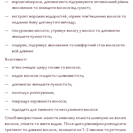
морські мінерали, допомагають підтримувати оптимальний рівень
зволоження та захищати волосся від сухості;
екстракт морських водоростей, сприяє пом’якшенню волосся та
наданню йому доглянутого вигляду;
гіалуронова кислота, утримує вологу у волоссі та допомагає
зменшити пухнастість;
гліцерин, підтримує зволоження та комфортний стан волосся по
всій довжині.
Властивості:
м’яко очищає шкіру голови та волосся;
надає волоссю гладкість і шовковистість;
допомагає зменшити пухнастість;
полегшує розчісування;
покращує керованість волосся;
підходить для тьмяного та неслухняного волосся.
Спосіб використання: нанести невелику кількість шампуню на вологе
волосся, спінити та змити водою. Після цього рівномірно розподілити
тритмент по довжині волосся, залишити на 1–2 хвилини та ретельно