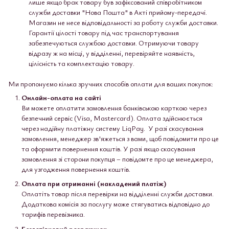
лише якщо брак товару був зафіксований співробітником
служби доставки "Нова Пошта" в Акті прийому-передачі.
Магазин не несе відповідальності за роботу служби доставки.
Гарантії цілості товару під час транспортування
забезпечуються службою доставки. Отримуючи товару
відразу ж на місці, у відділенні, перевіряйте наявність,
цілісність та комплектацію товару.
Ми пропонуємо кілька зручних способів оплати для ваших покупок:
Онлайн-оплата на сайті
Ви можете оплатити замовлення банківською карткою через
безпечний сервіс (Visa, Mastercard). Оплата здійснюється
через надійну платіжну систему LiqPay. У разі скасування
замовлення, менеджер зв'яжеться з вами, щоб повідомити про це
та оформити повернення коштів. У разі якщо скасування
замовлення зі сторони покупця – повідомте про це менеджера,
для узгодження повернення коштів.
Оплата при отриманні (накладений платіж)
Оплатіть товар після перевірки на відділенні служби доставки.
Додаткова комісія за послугу може стягуватись відповідно до
тарифів перевізника.
Безготівковий розрахунок