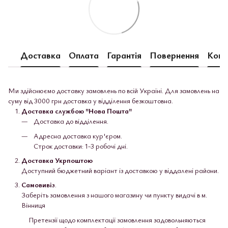
Доставка
Оплата
Гарантія
Повернення
Конс
Ми здійснюємо доставку замовлень по всій Україні. Для замовлень на
суму від 3000 грн доставка у відділення безкоштовна.
Доставка службою "Нова Пошта"
Доставка до відділення.
Адресна доставка кур'єром.
Строк доставки: 1-3 робочі дні.
Доставка Укрпоштою
Доступний бюджетний варіант із доставкою у віддалені райони.
Самовивіз
.
Заберіть замовлення з нашого магазину чи пункту видачі в м.
Вінниця
Претензії щодо комплектації замовлення задовольняються