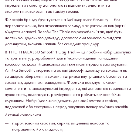
інгредієнти з океану допомагають відновити, очистити та
зволожити як волосся, так і шкіру голови.
Філософія бренду ґрунтується на ідеї здорового балансу — без
перевантаження, без агресивного впливу, з акцентом на комфорт і
відчуття легкості. Засоби The Thalasso розроблені так, щоб бути
частиною щоденного догляду, допомагаючи волоссю виглядати
доглянутим, гладким і живим без складних процедур.
8 THE THALASSO Smooth 1 Day Trial — це пробний набір шампуню
та тритменту, розроблений для м’якого очищення та надання
волоссю гладкості й шовковистості вже після першого застосування.
Лінійка Smooth створена на основі філософії догляду за волоссям як
за шкірою: збереження вологи, підтримка внутрішнього балансу та
захист від щоденних пошкоджень. Формула поєднує таласо-
компоненти та зволожувальні інгредієнти, які допомагають зменшити
пухнастість, полегшують розчісування та роблять волосся більш
слухняним. Набір ідеально підходить для знайомства з серією,
подорожей або тестування перед покупкою повнорозмірних засобів.
Активні компоненти:
гідролізований кератин, сприяє зміцненню волосся та
покращенню його гладкості;