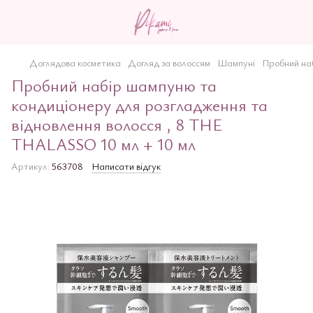
Доглядова косметика
Догляд за волоссям
Шампуні
Пробний наб
Пробний набір шампуню та
кондиціонеру для розгладження та
відновлення волосся , 8 THE
THALASSO 10 мл + 10 мл
Артикул:
563708
Написати відгук