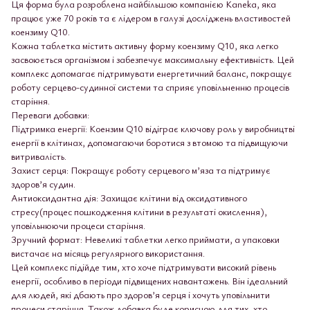
Ця форма була розроблена найбільшою компанією Kaneka, яка
працює уже 70 років та є лідером в галузі досліджень властивостей
коензиму Q10.
Кожна таблетка містить активну форму коензиму Q10, яка легко
засвоюється організмом і забезпечує максимальну ефективність. Цей
комплекс допомагає підтримувати енергетичний баланс, покращує
роботу серцево-судинної системи та сприяє уповільненню процесів
старіння.
Переваги добавки:
Підтримка енергії: Коензим Q10 відіграє ключову роль у виробництві
енергії в клітинах, допомагаючи боротися з втомою та підвищуючи
витривалість.
Захист серця: Покращує роботу серцевого м’яза та підтримує
здоров’я судин.
Антиоксидантна дія: Захищає клітини від оксидативного
стресу(процес пошкодження клітини в результаті окислення),
уповільнюючи процеси старіння.
Зручний формат: Невеликі таблетки легко приймати, а упаковки
вистачає на місяць регулярного використання.
Цей комплекс підійде тим, хто хоче підтримувати високий рівень
енергії, особливо в періоди підвищених навантажень. Він ідеальний
для людей, які дбають про здоров’я серця і хочуть уповільнити
процеси старіння. Також добавка буде корисною для тих, хто