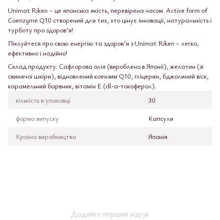
Unimat Riken – це японська якість, перевірена часом. Active form of
Coenzyme Q10 створений для тих, хто цінує інновації, натуральність і
турботу про здоров’я!
Піклуйтеся про свою енергію та здоров’я з Unimat Riken – легко,
ефективно і надійно!
Склад продукту: Сафлорова олія (вироблено в Японії), желатин (зі
свинячої шкіри), відновлений коензим Q10, гліцерин, бджолиний віск,
карамельний барвник, вітамін Е (dl-α-токоферол).
кількість в упаковці
30
форма випуску
Капсули
Країна виробництва
Японія
Додайте перший відгук