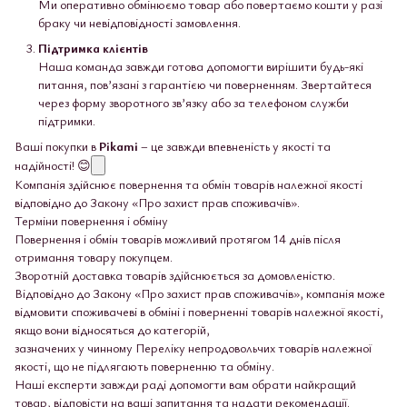
Ми оперативно обмінюємо товар або повертаємо кошти у разі
браку чи невідповідності замовлення.
Підтримка клієнтів
Наша команда завжди готова допомогти вирішити будь-які
питання, пов’язані з гарантією чи поверненням. Звертайтеся
через форму зворотного зв’язку або за телефоном служби
підтримки.
Ваші покупки в
Pikami
– це завжди впевненість у якості та
надійності! 😊
Компанія здійснює повернення та обмін товарів належної якості
відповідно до Закону «Про захист прав споживачів».
Терміни повернення і обміну
Повернення і обмін товарів можливий протягом 14 днів після
отримання товару покупцем.
Зворотній доставка товарів здійснюється за домовленістю.
Відповідно до Закону «Про захист прав споживачів», компанія може
відмовити споживачеві в обміні і поверненні товарів належної якості,
якщо вони відносяться до категорій,
зазначених у чинному Переліку непродовольчих товарів належної
якості, що не підлягають поверненню та обміну.
Наші експерти завжди раді допомогти вам обрати найкращий
товар, відповісти на ваші запитання та надати рекомендації.