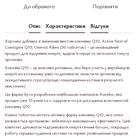
До обраного
Порівняти
Опис
Характеристики
Відгуки
Харчова добавка зі зниженим вмістом коензиму Q10, Active form of
Coenzyme Q10, Unimat Riken (30 таблеток) – це інноваційний
продукт для підтримки енергії, здоров’я серця та загального тонусу
організму.
Коензим Q10 – це важлива речовина, яка бере участь у виробництві
енергії на клітинному рівні та допомагає захистити організм від
оксидативного стресу(процес пошкодження клітини в результаті
окислення).
Ця форма була розроблена найбільшою компанією Kaneka, яка
працює уже 70 років та є лідером в галузі досліджень властивостей
коензиму Q10.
Кожна таблетка містить активну форму коензиму Q10, яка легко
засвоюється організмом і забезпечує максимальну ефективність. Цей
комплекс допомагає підтримувати енергетичний баланс, покращує
роботу серцево-судинної системи та сприяє уповільненню процесів