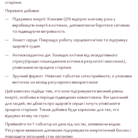
старіння.
Переваги добавки:
Підтримка енергії: Коензим Q10 відіграє ключову роль у
виробництві енергії в клітинах, допомагаючи боротися з втомою
та підвищуючи витривалість.
Захист серця: Покращує роботу серцевого м’яза та підтримує
здоров’я судин.
Антиоксидантна дія: Захищає клітини від оксидативного
стресу(процес пошкодження клітини в результаті окислення),
уповільнюючи процеси старіння.
Зручний формат: Невеликі таблетки легко приймати, а упаковки
вистачає на місяць регулярного використання.
Цей комплекс підійде тим, хто хоче підтримувати високий рівень
енергії, особливо в періоди підвищених навантажень. Він ідеальний
для людей, які дбають про здоров’я серця і хочуть уповільнити
процеси старіння. Також добавка буде корисною для тих, хто
відчуває втому чи стрес.
Приймайте по 1 таблетці на день під час їжі, запиваючи водою.
Регулярне вживання допоможе підтримувати енергетичний баланс і
покращити загальний стан організму.