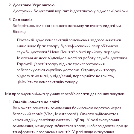
Доставка Укрпоштою
Доступний бюджетний варіант із доставкою у віддалені райони.
Самовивіз
.
Заберіть замовлення з нашого магазину чи пункту видачі в м.
Вінниця
Претензії щодо комплектації замовлення задовольняються
лише якщо брак товару був зафіксований співробітником
служби доставки "Нова Пошта" в Акті прийому-передачі.
Магазин не несе відповідальності за роботу служби доставки.
Гарантії цілості товару під час транспортування
забезпечуються службою доставки. Отримуючи товару
відразу ж на місці, у відділенні, перевіряйте наявність,
цілісність та комплектацію товару.
Ми пропонуємо кілька зручних способів оплати для ваших покупок:
Онлайн-оплата на сайті
Ви можете оплатити замовлення банківською карткою через
безпечний сервіс (Visa, Mastercard). Оплата здійснюється
через надійну платіжну систему LiqPay. У разі скасування
замовлення, менеджер зв'яжеться з вами, щоб повідомити про це
та оформити повернення коштів. У разі якщо скасування