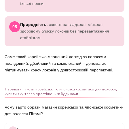
їхньої появи.
Природність:
акцент на гладкості, м’якості,
05
здоровому блиску локонів без перевантаження
стайлінгом.
Саме такий корейсько-японський догляд за волоссям –
послідовний, дбайливий та комплексний – допомагає
підтримувати красу локонів у довгостроковій перспективі.
Переваги Пікамі: корейська та японська косметика для волосся,
купити яку тепер простіше, ніж будь-коли
Чому варто обрати магазин корейської та японської косметики
для волосся Пікамі?