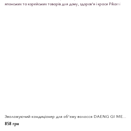
Зволожуючий кондиціонер для об'єму волосся DAENG GI MEO RI GLAMO Keratin Treatment(095570)
858 грн