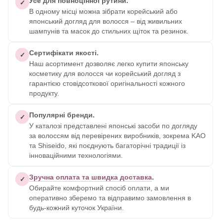
Усе для повноцінної рутини.
✓
В одному місці можна зібрати корейський або
японський догляд для волосся – від живильних
шампунів та масок до стильних щіток та резинок.
Сертифікати якості.
✓
Наш асортимент дозволяє легко купити японську
косметику для волосся чи корейський догляд з
гарантією стовідсоткової оригінальності кожного
продукту.
Популярні бренди.
✓
У каталозі представлені японські засоби по догляду
за волоссям від перевірених виробників, зокрема KAO
та Shiseido, які поєднують багаторічні традиції із
інноваційними технологіями.
Зручна оплата та швидка доставка
.
✓
Обирайте комфортний спосіб оплати, а ми
оперативно зберемо та відправимо замовлення в
будь-кожний куточок України.