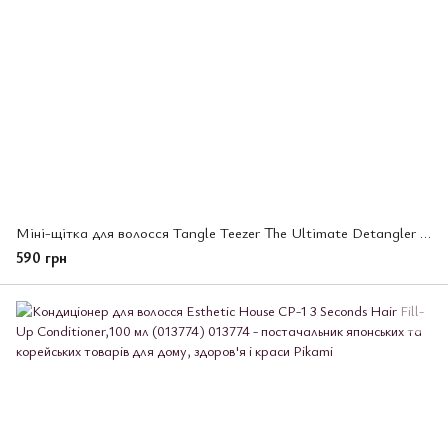
Міні-щітка для волосся Tangle Teezer The Ultimate Detangler Mini Millennial Pink (686844)
590 грн