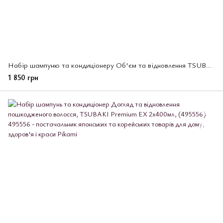
Набір шампуню та кондиціонеру Об'єм та відновлення TSUBAKI Premium 2 шт *450 мл (502827)
1 850 грн