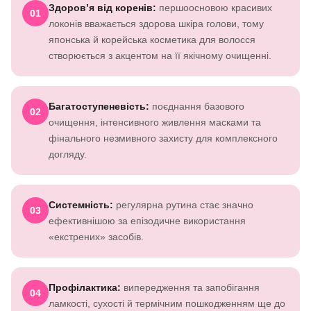
Здоров’я від коренів:
першоосновою красивих
01
локонів вважається здорова шкіра голови, тому
японська й корейська косметика для волосся
створюється з акцентом на її якічному очищенні.
Багатоступеневість:
поєднання базового
02
очищення, інтенсивного живлення масками та
фінального незмивного захисту для комплексного
догляду.
Системність:
регулярна рутина стає значно
03
ефективнішою за епізодичне використання
«екстрених» засобів.
Профілактика:
випередження та запобігання
04
ламкості, сухості й термічним пошкодженням ще до