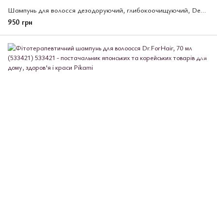
Шампунь для волосся дезодоруючий, глибокоочищуючий, DeOu, Rohto, 400 мл (148783)
950 грн