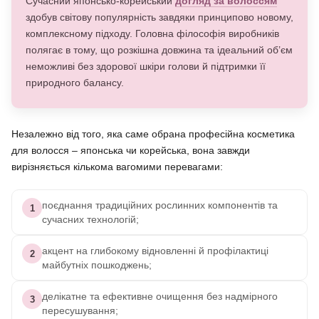
Сучасний японсько-корейський
догляд за волоссям
здобув світову популярність завдяки принципово новому,
комплексному підходу. Головна філософія виробників
полягає в тому, що розкішна довжина та ідеальний об’єм
неможливі без здорової шкіри голови й підтримки її
природного балансу.
Незалежно від того, яка саме обрана професійна косметика
для волосся – японська чи корейська, вона завжди
вирізняється кількома вагомими перевагами:
поєднання традиційних рослинних компонентів та
1
сучасних технологій;
акцент на глибокому відновленні й профілактиці
2
майбутніх пошкоджень;
делікатне та ефективне очищення без надмірного
3
пересушування;