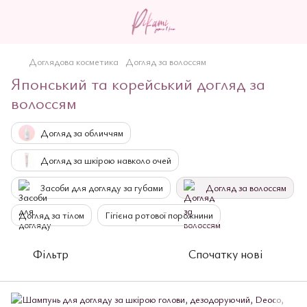
Доглядова косметика
Догляд за волоссям
Японський та корейський догляд за
волоссям
Догляд за обличчям
Догляд за шкірою навколо очей
3асоби для догляду за губами
Догляд за волоссям
Догляд за тілом
Гігієна ротової порожнини
Фільтр
Спочатку нові