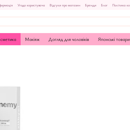
формація
Угода користувача
Відгуки про магазин
Бренди
Блог
Політика ко
осметика
Макіяж
Догляд для чоловіків
Японські товари