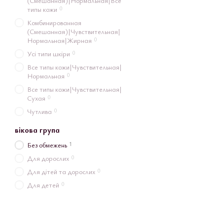
(Смешанная)|Нормальная|Все
0
типы кожи
Комбинированная
(Смешанная)|Чувствительная|
0
Нормальная|Жирная
0
Усі типи шкіри
Все типы кожи|Чувствительная|
0
Нормальная
Все типы кожи|Чувствительная|
0
Сухая
0
Чутлива
вікова група
1
Без обмежень
0
Для дорослих
0
Для дітей та дорослих
0
Для детей