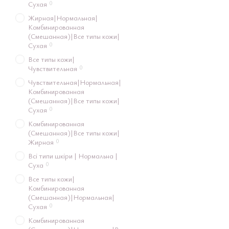
0
Сухая
Ароматизатор в автомоб
Жирная|Нормальная|
Подарункове пакування
Комбинированная
(Смешанная)|Все типы кожи|
0
Сухая
Все типы кожи|
0
Чувствительная
Чувствительная|Нормальная|
Комбинированная
(Смешанная)|Все типы кожи|
0
Сухая
Комбинированная
(Смешанная)|Все типы кожи|
0
Жирная
Всі типи шкіри | Нормальна |
0
Суха
Все типы кожи|
Комбинированная
(Смешанная)|Нормальная|
0
Сухая
Комбинированная