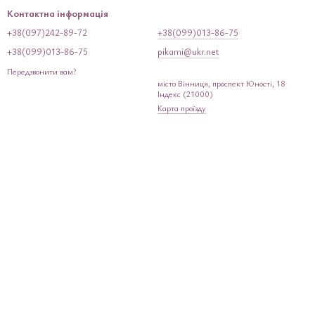
Контактна інформація
+38(097)242-89-72
+38(099)013-86-75
+38(099)013-86-75
pikami@ukr.net
Передзвонити вам?
місто Вінниця, проспект Юності, 18
Індекс (21000)
Карта проїзду