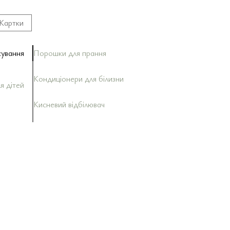
Картки
сування
Порошки для прання
Кондиціонери для білизни
я дітей
Кисневий відбілювач
чя
ожниною