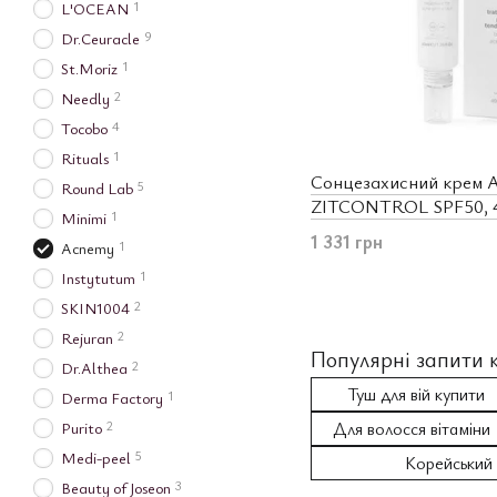
1
L'OCEAN
9
Dr.Ceuracle
1
St.Moriz
2
Needly
4
Tocobo
1
Rituals
Сонцезахисний крем 
5
Round Lab
ZITCONTROL SPF50, 4
1
Minimi
1 331 грн
1
Acnemy
1
Instytutum
2
SKIN1004
2
Rejuran
Популярні запити к
2
Dr.Althea
Туш для вій купити
1
Derma Factory
Для волосся вітаміни
2
Purito
5
Medi-peel
Корейський 
3
Beauty of Joseon