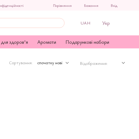
Порівняння
нфіденційності
Бажання
Вхід
Укр
UAH
 для здоров'я
Аромати
Подарункові набори
Сортування:
спочатку нові
Відображення: