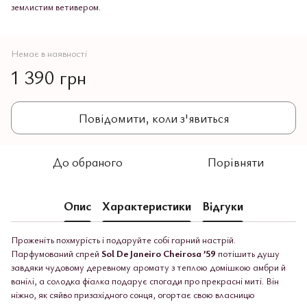
землистим ветивером.
Немає в наявності
1 390 грн
Повідомити, коли з'явиться
До обраного
Порівняти
Опис
Характеристики
Відгуки
Проженіть похмурість і подаруйте собі гарний настрій.
Парфумований спрей
Sol De Janeiro Cheirosa ’59
потішить душу
завдяки чудовому деревному аромату з теплою домішкою амбри й
ванілі, а солодка фіалка подарує спогади про прекрасні миті. Він
ніжно, як сяйво призахідного сонця, огортає свою власницю