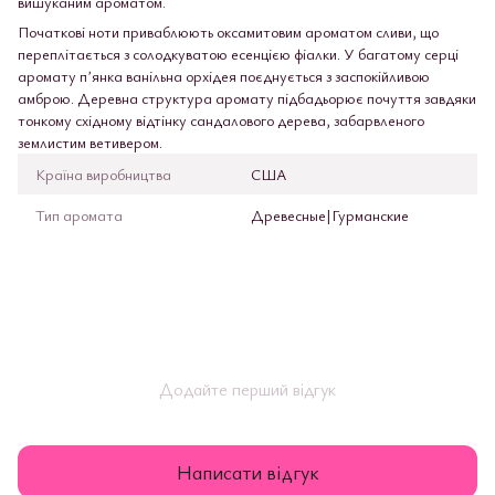
вишуканим ароматом.
Початкові ноти приваблюють оксамитовим ароматом сливи, що
переплітається з солодкуватою есенцією фіалки. У багатому серці
аромату пʼянка ванільна орхідея поєднується з заспокійливою
амброю. Деревна структура аромату підбадьорює почуття завдяки
тонкому східному відтінку сандалового дерева, забарвленого
землистим ветивером.
Країна виробництва
США
Тип аромата
Древесные|Гурманские
Додайте перший відгук
Написати відгук