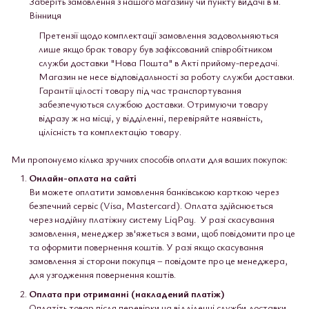
Заберіть замовлення з нашого магазину чи пункту видачі в м.
Вінниця
Претензії щодо комплектації замовлення задовольняються
лише якщо брак товару був зафіксований співробітником
служби доставки "Нова Пошта" в Акті прийому-передачі.
Магазин не несе відповідальності за роботу служби доставки.
Гарантії цілості товару під час транспортування
забезпечуються службою доставки. Отримуючи товару
відразу ж на місці, у відділенні, перевіряйте наявність,
цілісність та комплектацію товару.
Ми пропонуємо кілька зручних способів оплати для ваших покупок:
Онлайн-оплата на сайті
Ви можете оплатити замовлення банківською карткою через
безпечний сервіс (Visa, Mastercard). Оплата здійснюється
через надійну платіжну систему LiqPay. У разі скасування
замовлення, менеджер зв'яжеться з вами, щоб повідомити про це
та оформити повернення коштів. У разі якщо скасування
замовлення зі сторони покупця – повідомте про це менеджера,
для узгодження повернення коштів.
Оплата при отриманні (накладений платіж)
Оплатіть товар після перевірки на відділенні служби доставки.