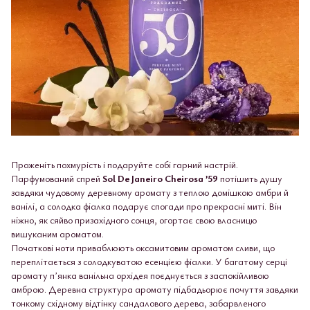
Проженіть похмурість і подаруйте собі гарний настрій.
Парфумований спрей
Sol De Janeiro Cheirosa ’59
потішить душу
завдяки чудовому деревному аромату з теплою домішкою амбри й
ванілі, а солодка фіалка подарує спогади про прекрасні миті. Він
ніжно, як сяйво призахідного сонця, огортає свою власницю
вишуканим ароматом.
Початкові ноти приваблюють оксамитовим ароматом сливи, що
переплітається з солодкуватою есенцією фіалки. У багатому серці
аромату пʼянка ванільна орхідея поєднується з заспокійливою
амброю. Деревна структура аромату підбадьорює почуття завдяки
тонкому східному відтінку сандалового дерева, забарвленого