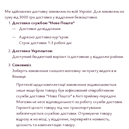
Ми здійснюємо доставку замовлень по всій Україні. Для замовлень на
суму від 3000 грн доставка у відділення безкоштовна.
Доставка службою "Нова Пошта"
Доставка до відділення.
Адресна доставка кур'єром.
Строк доставки: 1-3 робочі дні.
Доставка Укрпоштою
Доступний бюджетний варіант із доставкою у віддалені райони.
Самовивіз
.
Заберіть замовлення з нашого магазину чи пункту видачі в м.
Вінниця
Претензії щодо комплектації замовлення задовольняються
лише якщо брак товару був зафіксований співробітником
служби доставки "Нова Пошта" в Акті прийому-передачі.
Магазин не несе відповідальності за роботу служби доставки.
Гарантії цілості товару під час транспортування
забезпечуються службою доставки. Отримуючи товару
відразу ж на місці, у відділенні, перевіряйте наявність,
цілісність та комплектацію товару.