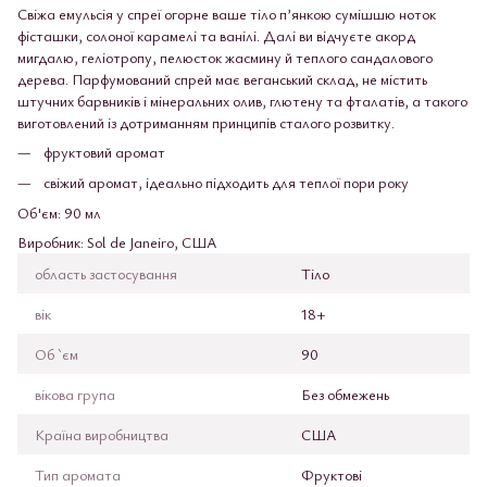
Свіжа емульсія у спреї огорне ваше тіло п’янкою сумішшю ноток
фісташки, солоної карамелі та ванілі. Далі ви відчуєте акорд
мигдалю, геліотропу, пелюсток жасмину й теплого сандалового
дерева. Парфумований спрей має веганський склад, не містить
штучних барвників і мінеральних олив, глютену та фталатів, а такого
виготовлений із дотриманням принципів сталого розвитку.
фруктовий аромат
свіжий аромат, ідеально підходить для теплої пори року
Об'єм: 90 мл
Виробник: Sol de Janeiro, США
область застосування
Тіло
вік
18+
Об `єм
90
вікова група
Без обмежень
Країна виробництва
США
Тип аромата
Фруктові