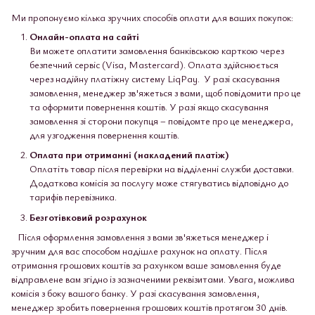
Ми пропонуємо кілька зручних способів оплати для ваших покупок:
Онлайн-оплата на сайті
Ви можете оплатити замовлення банківською карткою через
безпечний сервіс (Visa, Mastercard). Оплата здійснюється
через надійну платіжну систему LiqPay. У разі скасування
замовлення, менеджер зв'яжеться з вами, щоб повідомити про це
та оформити повернення коштів. У разі якщо скасування
замовлення зі сторони покупця – повідомте про це менеджера,
для узгодження повернення коштів.
Оплата при отриманні (накладений платіж)
Оплатіть товар після перевірки на відділенні служби доставки.
Додаткова комісія за послугу може стягуватись відповідно до
тарифів перевізника.
Безготівковий розрахунок
Після оформлення замовлення з вами зв'яжеться менеджер і
зручним для вас способом надішле рахунок на оплату. Після
отримання грошових коштів за рахунком ваше замовлення буде
відправлене вам згідно із зазначеними реквізитами. Увага, можлива
комісія з боку вашого банку. У разі скасування замовлення,
менеджер зробить повернення грошових коштів протягом 30 днів.