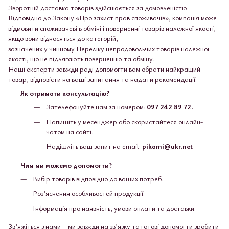
Зворотній доставка товарів здійснюється за домовленістю.
Відповідно до Закону «Про захист прав споживачів», компанія може
відмовити споживачеві в обміні і поверненні товарів належної якості,
якщо вони відносяться до категорій,
зазначених у чинному Переліку непродовольчих товарів належної
якості, що не підлягають поверненню та обміну.
Наші експерти завжди раді допомогти вам обрати найкращий
товар, відповісти на ваші запитання та надати рекомендації.
Як отримати консультацію?
Зателефонуйте нам за номером:
097 242 89 72.
Напишіть у месенджер або скористайтеся онлайн-
чатом на сайті.
Надішліть ваш запит на email:
pikami@ukr.net
Чим ми можемо допомогти?
Вибір товарів відповідно до ваших потреб.
Роз’яснення особливостей продукції.
Інформація про наявність, умови оплати та доставки.
Зв’яжіться з нами – ми завжди на зв’язку та готові допомогти зробити