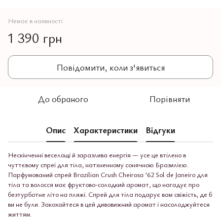
Немає в наявності
1 390 грн
Повідомити, коли з'явиться
До обраного
Порівняти
Опис
Характеристики
Відгуки
Нескінченні веселощі й заразлива енергія — усе це втілено в
чуттєвому спреї для тіла, натхненному сонячною Бразилією.
Парфумований спрей
Brazilian Crush Cheirosa ’62 Sol de Janeiro для
тіла та волосся має фруктово-солодкий аромат, що нагадує про
безтурботне літо на пляжі. Спрей для тіла подарує вам свіжість, де б
ви не були. Закохайтеся в цей дивовижний аромат і насолоджуйтеся
життям.