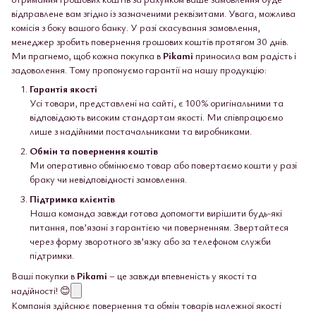
відправлене вам згідно із зазначеними реквізитами. Увага, можлива
комісія з боку вашого банку. У разі скасування замовлення,
менеджер зробить повернення грошових коштів протягом 30 днів.
Ми прагнемо, щоб кожна покупка в
Pikami
приносила вам радість і
задоволення. Тому пропонуємо гарантії на нашу продукцію:
Гарантія якості
Усі товари, представлені на сайті, є 100% оригінальними та
відповідають високим стандартам якості. Ми співпрацюємо
лише з надійними постачальниками та виробниками.
Обмін та повернення коштів
Ми оперативно обмінюємо товар або повертаємо кошти у разі
браку чи невідповідності замовлення.
Підтримка клієнтів
Наша команда завжди готова допомогти вирішити будь-які
питання, пов’язані з гарантією чи поверненням. Звертайтеся
через форму зворотного зв’язку або за телефоном служби
підтримки.
Ваші покупки в
Pikami
– це завжди впевненість у якості та
надійності! 😊
Компанія здійснює повернення та обмін товарів належної якості