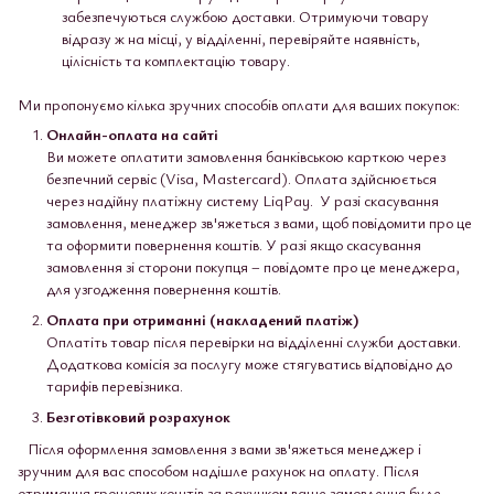
забезпечуються службою доставки. Отримуючи товару
відразу ж на місці, у відділенні, перевіряйте наявність,
цілісність та комплектацію товару.
Ми пропонуємо кілька зручних способів оплати для ваших покупок:
Онлайн-оплата на сайті
Ви можете оплатити замовлення банківською карткою через
безпечний сервіс (Visa, Mastercard). Оплата здійснюється
через надійну платіжну систему LiqPay. У разі скасування
замовлення, менеджер зв'яжеться з вами, щоб повідомити про це
та оформити повернення коштів. У разі якщо скасування
замовлення зі сторони покупця – повідомте про це менеджера,
для узгодження повернення коштів.
Оплата при отриманні (накладений платіж)
Оплатіть товар після перевірки на відділенні служби доставки.
Додаткова комісія за послугу може стягуватись відповідно до
тарифів перевізника.
Безготівковий розрахунок
Після оформлення замовлення з вами зв'яжеться менеджер і
зручним для вас способом надішле рахунок на оплату. Після
отримання грошових коштів за рахунком ваше замовлення буде