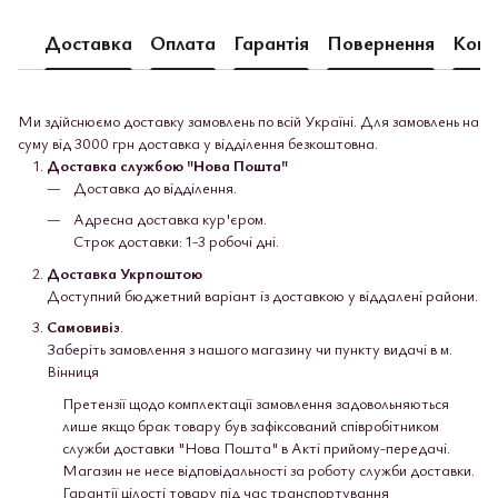
Доставка
Оплата
Гарантія
Повернення
Конс
Ми здійснюємо доставку замовлень по всій Україні. Для замовлень на
суму від 3000 грн доставка у відділення безкоштовна.
Доставка службою "Нова Пошта"
Доставка до відділення.
Адресна доставка кур'єром.
Строк доставки: 1-3 робочі дні.
Доставка Укрпоштою
Доступний бюджетний варіант із доставкою у віддалені райони.
Самовивіз
.
Заберіть замовлення з нашого магазину чи пункту видачі в м.
Вінниця
Претензії щодо комплектації замовлення задовольняються
лише якщо брак товару був зафіксований співробітником
служби доставки "Нова Пошта" в Акті прийому-передачі.
Магазин не несе відповідальності за роботу служби доставки.
Гарантії цілості товару під час транспортування