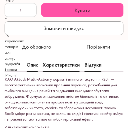
Купити
Замовити швидко
До обраного
Порівняти
Опис
Характеристики
Відгуки
KAO Attack Multi-Action у форматі змінного пакування 720 г —
високоефективний японський пральний порошок, розроблений для
глибокого очищення речей та видалення складних побутових
забруднень. Формула з підвищеним вмістом біоензимів та активних
очищувальних компонентів працює навіть у холодній воді,
забезпечуючи чистоту, свіжість та збереження яскравості тканин.
Засіб добре розчиняється, не залишає слідів і ефективно нейтралізує
неприємні запахи та має антибактеріальний ефект.
Дія ключових компонентів: