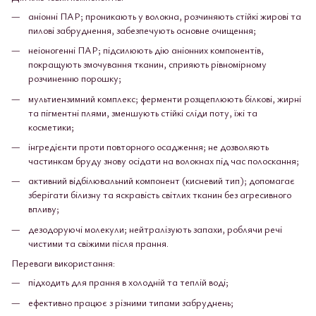
аніонні ПАР; проникають у волокна, розчиняють стійкі жирові та
пилові забруднення, забезпечують основне очищення;
неіоногенні ПАР; підсилюють дію аніонних компонентів,
покращують змочування тканин, сприяють рівномірному
розчиненню порошку;
мультиензимний комплекс; ферменти розщеплюють білкові, жирні
та пігментні плями, зменшують стійкі сліди поту, їжі та
косметики;
інгредієнти проти повторного осадження; не дозволяють
частинкам бруду знову осідати на волокнах під час полоскання;
активний відбілювальний компонент (кисневий тип); допомагає
зберігати білизну та яскравість світлих тканин без агресивного
впливу;
дезодоруючі молекули; нейтралізують запахи, роблячи речі
чистими та свіжими після прання.
Переваги використання:
підходить для прання в холодній та теплій воді;
ефективно працює з різними типами забруднень;