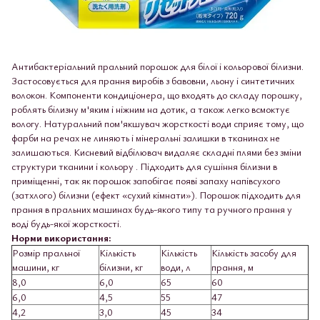
Антибактеріальний пральний порошок для білої і кольорової білизни.
Застосовується для прання виробів з бавовни, льону і синтетичних
волокон. Компоненти кондиціонера, що входять до складу порошку,
роблять білизну м'яким і ніжним на дотик, а також легко всмоктує
вологу. Натуральний пом'якшувач жорсткості води сприяє тому, що
фарби на речах не линяють і мінеральні залишки в тканинах не
залишаються. Кисневий відбілювач видаляє складні плями без зміни
структури тканини і кольору . Підходить для сушіння білизни в
приміщенні, так як порошок запобігає появі запаху напівсухого
(затхлого) білизни (ефект «сухий кімнати»). Порошок підходить для
прання в пральних машинах будь-якого типу та ручного прання у
воді будь-якої жорсткості.
Норми використання:
Розмір пральної
Кількість
Кількість
Кількість засобу для
машини, кг
білизни, кг
води, л
прання, м
8,0
6,0
65
60
6,0
4,5
55
47
4,2
3,0
45
34