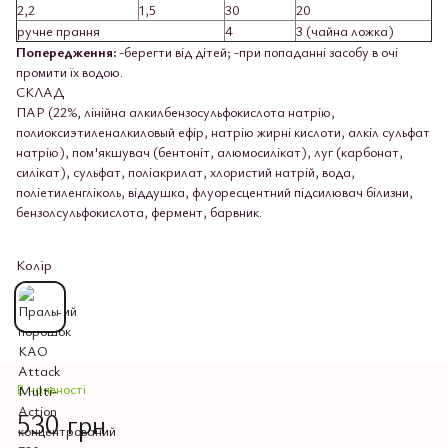
2,2
1,5
30
20
ручне прання
4
3 (чайна ложка)
Попередження:
-берегти від дітей; -при попаданні засобу в очі
промити їх водою.
СКЛАД
ПАР (22%, лінійна алкилбензосульфокислота натрію,
полиоксиэтиленалкиловый ефір, натрію жирні кислоти, алкіл сульфат
натрію), пом'якшувач (бентоніт, алюмосилікат), луг (карбонат,
силікат), сульфат, поліакрилат, хлористий натрій, вода,
поліетиленгліколь, віддушка, флуоресцентний підсилювач білизни,
бензолсульфокислота, фермент, барвник.
Колір
В наявності
530 грн