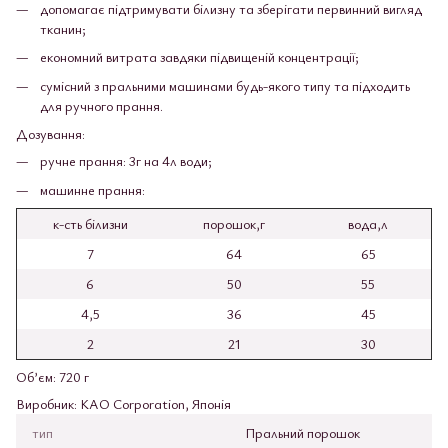
допомагає підтримувати білизну та зберігати первинний вигляд
тканин;
економний витрата завдяки підвищеній концентрації;
сумісний з пральними машинами будь-якого типу та підходить
для ручного прання.
Дозування:
ручне прання: 3г на 4л води;
машинне прання:
к-сть білизни
порошок,г
вода,л
7
64
65
6
50
55
4,5
36
45
2
21
30
Об’єм: 720 г
Виробник: KAO Corporation, Японія
тип
Пральний порошок