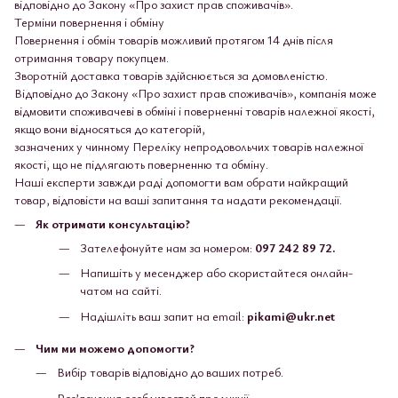
відповідно до Закону «Про захист прав споживачів».
Терміни повернення і обміну
Повернення і обмін товарів можливий протягом 14 днів після
отримання товару покупцем.
Зворотній доставка товарів здійснюється за домовленістю.
Відповідно до Закону «Про захист прав споживачів», компанія може
відмовити споживачеві в обміні і поверненні товарів належної якості,
якщо вони відносяться до категорій,
зазначених у чинному Переліку непродовольчих товарів належної
якості, що не підлягають поверненню та обміну.
Наші експерти завжди раді допомогти вам обрати найкращий
товар, відповісти на ваші запитання та надати рекомендації.
Як отримати консультацію?
Зателефонуйте нам за номером:
097 242 89 72.
Напишіть у месенджер або скористайтеся онлайн-
чатом на сайті.
Надішліть ваш запит на email:
pikami@ukr.net
Чим ми можемо допомогти?
Вибір товарів відповідно до ваших потреб.
Роз’яснення особливостей продукції.