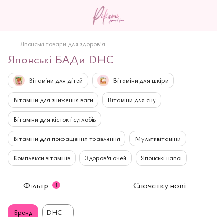
Японські товари для здоров'я
Японські БАДи DHC
Вітаміни для дітей
Вітаміни для шкіри
Вітаміни для зниження ваги
Вітаміни для сну
Вітаміни для кісток і суглобів
Вітаміни для покращення травлення
Мультивітаміни
Комплекси вітамінів
Здоров'я очей
Японські напої
Фільтр
Спочатку нові
1
Бренд
DHC