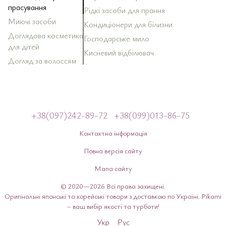
прасування
Рідкі засоби для прання
За
Ба
Д
До
Миючі засоби
Зу
Кондиціонери для білизни
За
Ма
За
Ма
Ди
То
Доглядова косметика
Господарське мило
За
Ск
для дітей
Оп
Кисневий відбілювач
За
Ла
До
За
Тк
Ко
Догляд за волоссям
Антистатики
За
Ак
До
Со
Sh
Догляд за тілом
Ос
Ба
Догляд за шкірою
За
То
Зу
обличчя
Па
Догляд за зубами і
+38(097)242-89-72
+38(099)013-86-75
Си
порожниною рота
Контактна інформація
Ло
Декоративна
косметика
Повна версія сайту
Для чоловіків
Мапа сайту
Вітаміни з Японії
© 2020—2026 Всі права захищені.
Японські краплі для
Оригінальні японські та корейські товари з доставкою по Україні. Pikami
очей
– ваш вибір якості та турботи!
Ароматизатор в
Укр
Рус
Ло