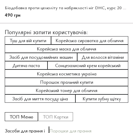
Біодобавка проти целюліту та набряклості ніг DHC, курс 20 днів, 40 капсул (407998)
490 грн
Популярні запити користувачів:
Туш для вій купити
Корейська сироватка для обличчя
Корейська маска для обличчя
Засіб для посудомийних машин
Для волосся вітаміни
Дитяча паста
Сонцезахисний крем корейський
Корейська косметика україна
Порошок пральний купити
Корейський тонер для обличчя
Засіб для миття посуду ціна
Купити зубну щітку
ТОП Меню
ТОП Картки
Засоби для прання і
Порошки для прання
За
За
Ш
За
Кр
Зу
Ол
По