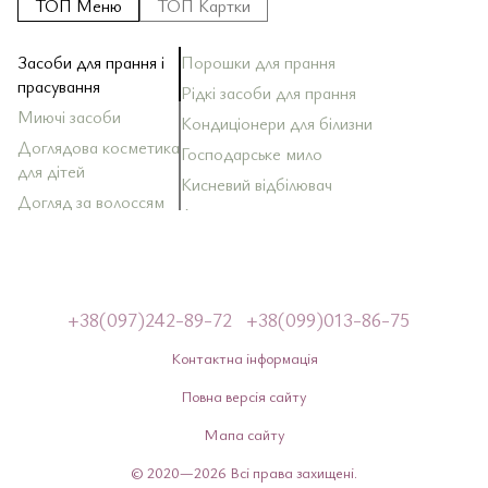
ТОП Меню
ТОП Картки
Засоби для прання і
Порошки для прання
За
За
Ш
За
Кр
Зу
Ол
По
прасування
Рідкі засоби для прання
За
Ба
Д
До
Миючі засоби
Зу
Кондиціонери для білизни
За
Ма
За
Ма
Ди
То
Доглядова косметика
Господарське мило
За
Ск
для дітей
Оп
Кисневий відбілювач
За
Ла
До
За
Тк
Ко
Догляд за волоссям
Антистатики
За
Ак
До
Со
Sh
Догляд за тілом
Ос
Ба
Догляд за шкірою
За
То
Зу
обличчя
Па
Догляд за зубами і
+38(097)242-89-72
+38(099)013-86-75
Си
порожниною рота
Контактна інформація
Ло
Декоративна
косметика
Повна версія сайту
Для чоловіків
Мапа сайту
Вітаміни з Японії
© 2020—2026 Всі права захищені.
Японські краплі для