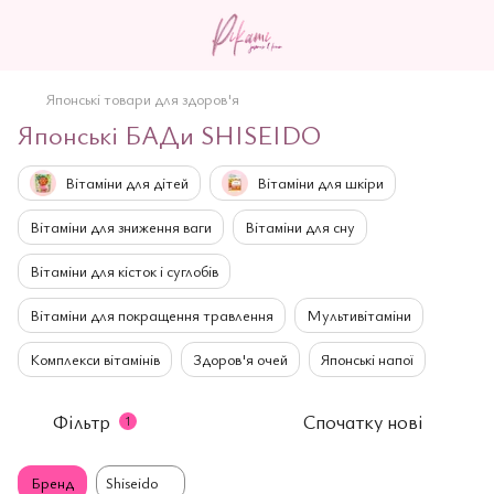
Японські товари для здоров'я
Японські БАДи SHISEIDO
Вітаміни для дітей
Вітаміни для шкіри
Вітаміни для зниження ваги
Вітаміни для сну
Вітаміни для кісток і суглобів
Вітаміни для покращення травлення
Мультивітаміни
Комплекси вітамінів
Здоров'я очей
Японські напої
Фільтр
Спочатку нові
1
Бренд
Shiseido