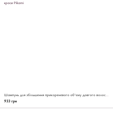
Шампунь для збільшення прикореневого об'єму довгого волосся KAO «Segreta» аромат троянди 430 мл (357656)
933 грн