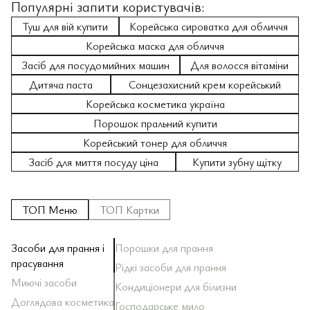
Популярні запити користувачів:
Туш для вій купити
Корейська сироватка для обличчя
Корейська маска для обличчя
Засіб для посудомийних машин
Для волосся вітаміни
Дитяча паста
Сонцезахисний крем корейський
Корейська косметика україна
Порошок пральний купити
Корейський тонер для обличчя
Засіб для миття посуду ціна
Купити зубну щітку
ТОП Меню
ТОП Картки
Засоби для прання і
Порошки для прання
За
За
Ш
За
Кр
Зу
Ол
По
прасування
Рідкі засоби для прання
За
Ба
Д
До
Миючі засоби
Зу
Кондиціонери для білизни
За
Ма
За
Ма
Ди
То
Доглядова косметика
Господарське мило
За
Ск