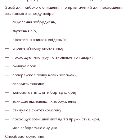
Засіб для глибокого очищення пір призначений для покращення
зовнішнього вигляду шкіри.
видалення забруднень;
звуження пір;
ефективно очищає епідерміс;
сприяє м’якому оновленню;
покращує текстуру та вирівнює тон шкіри;
очищує пори;
попереджає появу нових запалень;
виводить токсини;
допомагає зміцнити бар’єр шкіри;
захищає від зовнішніх забруднень;
стимулює синтез колагену;
покращує зовнішній вигляд та пружність шкіри;
має себорегулюючу дію.
Спосіб застосування: