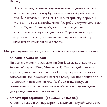
Вінниця
Претензії щодо комплектації замовлення задовольняються
лише якщо брак товару був зафіксований співробітником
служби доставки "Нова Пошта" в Акті прийому-передачі.
Магазин не несе відповідальності за роботу служби доставки.
Гарантії цілості товару під час транспортування
забезпечуються службою доставки. Отримуючи товару
відразу ж на місці, у відділенні, перевіряйте наявність,
цілісність та комплектацію товару.
Ми пропонуємо кілька зручних способів оплати для ваших покупок:
Онлайн-оплата на сайті
Ви можете оплатити замовлення банківською карткою через
безпечний сервіс (Visa, Mastercard). Оплата здійснюється
через надійну платіжну систему LiqPay. У разі скасування
замовлення, менеджер зв'яжеться з вами, щоб повідомити про це
та оформити повернення коштів. У разі якщо скасування
замовлення зі сторони покупця – повідомте про це менеджера,
для узгодження повернення коштів.
Оплата при отриманні (накладений платіж)
Оплатіть товар після перевірки на відділенні служби доставки.