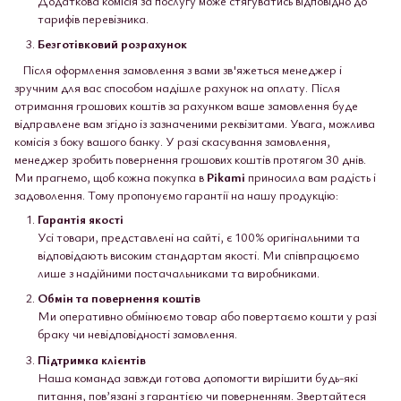
Додаткова комісія за послугу може стягуватись відповідно до
тарифів перевізника.
Безготівковий розрахунок
Після оформлення замовлення з вами зв'яжеться менеджер і
зручним для вас способом надішле рахунок на оплату. Після
отримання грошових коштів за рахунком ваше замовлення буде
відправлене вам згідно із зазначеними реквізитами. Увага, можлива
комісія з боку вашого банку. У разі скасування замовлення,
менеджер зробить повернення грошових коштів протягом 30 днів.
Ми прагнемо, щоб кожна покупка в
Pikami
приносила вам радість і
задоволення. Тому пропонуємо гарантії на нашу продукцію:
Гарантія якості
Усі товари, представлені на сайті, є 100% оригінальними та
відповідають високим стандартам якості. Ми співпрацюємо
лише з надійними постачальниками та виробниками.
Обмін та повернення коштів
Ми оперативно обмінюємо товар або повертаємо кошти у разі
браку чи невідповідності замовлення.
Підтримка клієнтів
Наша команда завжди готова допомогти вирішити будь-які
питання, пов’язані з гарантією чи поверненням. Звертайтеся