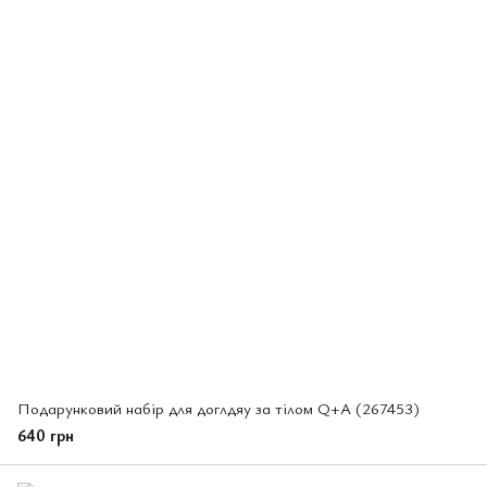
Подарунковий набір для доглдяу за тілом Q+A (267453)
640 грн