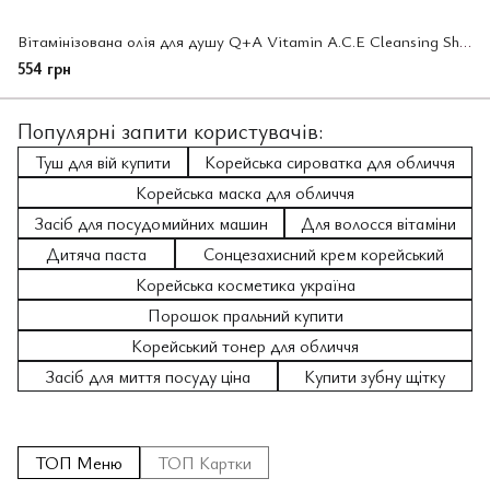
Вітамінізована олія для душу Q+A Vitamin A.C.E Cleansing Shower Oil 250 мл (266296)
554 грн
Популярні запити користувачів:
Туш для вій купити
Корейська сироватка для обличчя
Корейська маска для обличчя
Засіб для посудомийних машин
Для волосся вітаміни
Дитяча паста
Сонцезахисний крем корейський
Корейська косметика україна
Порошок пральний купити
Корейський тонер для обличчя
Засіб для миття посуду ціна
Купити зубну щітку
ТОП Меню
ТОП Картки