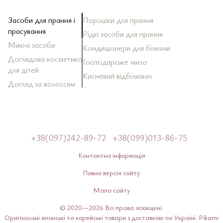
Засоби для прання і
Порошки для прання
За
За
Ш
За
Кр
Зу
Ол
По
прасування
Рідкі засоби для прання
За
Ба
Д
До
Миючі засоби
Зу
Кондиціонери для білизни
За
Ма
За
Ма
Ди
То
Доглядова косметика
Господарське мило
За
Ск
для дітей
Оп
Кисневий відбілювач
За
Ла
До
За
Тк
Ко
Догляд за волоссям
Антистатики
За
Ак
До
Со
Sh
Догляд за тілом
Ос
Ба
Догляд за шкірою
За
То
Зу
обличчя
Па
Догляд за зубами і
+38(097)242-89-72
+38(099)013-86-75
Си
порожниною рота
Контактна інформація
Ло
Декоративна
косметика
Повна версія сайту
Для чоловіків
Мапа сайту
Вітаміни з Японії
© 2020—2026 Всі права захищені.
Японські краплі для
Оригінальні японські та корейські товари з доставкою по Україні. Pikami