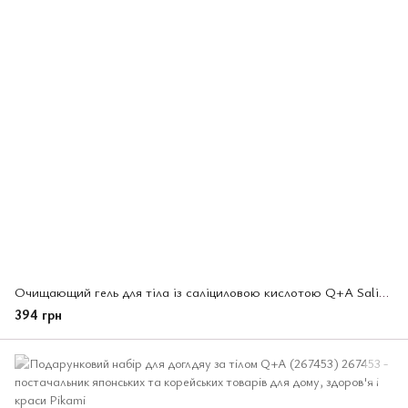
Очищающий гель для тіла із саліциловою кислотою Q+A Salicylic Acid Body Wash 250 мл (266234)
394 грн