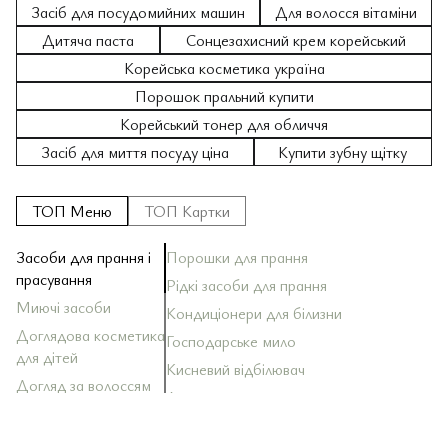
Засіб для посудомийних машин
Для волосся вітаміни
Дитяча паста
Сонцезахисний крем корейський
Корейська косметика україна
Порошок пральний купити
Корейський тонер для обличчя
Засіб для миття посуду ціна
Купити зубну щітку
ТОП Меню
ТОП Картки
Засоби для прання і
Порошки для прання
За
За
Ш
За
Кр
Зу
Ол
По
прасування
Рідкі засоби для прання
За
Ба
Д
До
Миючі засоби
Зу
Кондиціонери для білизни
За
Ма
За
Ма
Ди
То
Доглядова косметика
Господарське мило
За
Ск
для дітей
Оп
Кисневий відбілювач
За
Ла
До
За
Тк
Ко
Догляд за волоссям
Антистатики
За
Ак
До
Со
Sh
Догляд за тілом
Ос
Ба
Догляд за шкірою