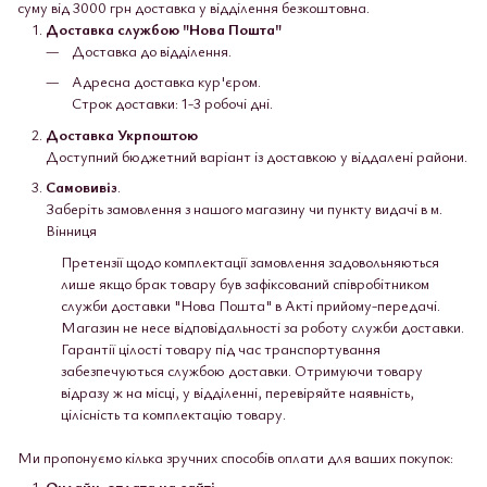
суму від 3000 грн доставка у відділення безкоштовна.
Доставка службою "Нова Пошта"
Доставка до відділення.
Адресна доставка кур'єром.
Строк доставки: 1-3 робочі дні.
Доставка Укрпоштою
Доступний бюджетний варіант із доставкою у віддалені райони.
Самовивіз
.
Заберіть замовлення з нашого магазину чи пункту видачі в м.
Вінниця
Претензії щодо комплектації замовлення задовольняються
лише якщо брак товару був зафіксований співробітником
служби доставки "Нова Пошта" в Акті прийому-передачі.
Магазин не несе відповідальності за роботу служби доставки.
Гарантії цілості товару під час транспортування
забезпечуються службою доставки. Отримуючи товару
відразу ж на місці, у відділенні, перевіряйте наявність,
цілісність та комплектацію товару.
Ми пропонуємо кілька зручних способів оплати для ваших покупок:
Онлайн-оплата на сайті