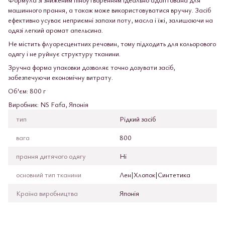
машинного прання, а також може використовуватися вручну. Засіб
ефективно усуває неприємні запахи поту, масла і їжі, залишаючи на
одязі легкий аромат апельсина.
Не містить флуоресцентних речовин, тому підходить для кольорового
одягу і не руйнує структуру тканини.
Зручна форма упаковки дозволяє точно дозувати засіб,
забезпечуючи економічну витрату.
Об'єм: 800 г
Виробник: NS Fafa, Японія
тип
Рідкий засіб
вага
800
прання дитячого одягу
Ні
основний тип тканини
Лен|Хлопок|Синтетика
Країна виробництва
Японія