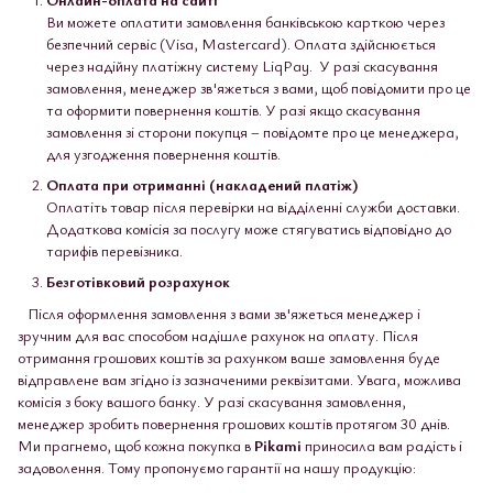
Ви можете оплатити замовлення банківською карткою через
безпечний сервіс (Visa, Mastercard). Оплата здійснюється
через надійну платіжну систему LiqPay. У разі скасування
замовлення, менеджер зв'яжеться з вами, щоб повідомити про це
та оформити повернення коштів. У разі якщо скасування
замовлення зі сторони покупця – повідомте про це менеджера,
для узгодження повернення коштів.
Оплата при отриманні (накладений платіж)
Оплатіть товар після перевірки на відділенні служби доставки.
Додаткова комісія за послугу може стягуватись відповідно до
тарифів перевізника.
Безготівковий розрахунок
Після оформлення замовлення з вами зв'яжеться менеджер і
зручним для вас способом надішле рахунок на оплату. Після
отримання грошових коштів за рахунком ваше замовлення буде
відправлене вам згідно із зазначеними реквізитами. Увага, можлива
комісія з боку вашого банку. У разі скасування замовлення,
менеджер зробить повернення грошових коштів протягом 30 днів.
Ми прагнемо, щоб кожна покупка в
Pikami
приносила вам радість і
задоволення. Тому пропонуємо гарантії на нашу продукцію: