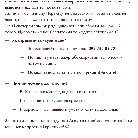
відмовити споживачеві в обміні і поверненні товарів належної якості,
якщо вони відносяться до категорій,
зазначених у чинному Переліку непродовольчих товарів належної
якості, що не підлягають поверненню та обміну.
Наші експерти завжди раді допомогти вам обрати найкращий
товар, відповісти на ваші запитання та надати рекомендації.
Як отримати консультацію?
Зателефонуйте нам за номером:
097 242 89 72.
Напишіть у месенджер або скористайтеся онлайн-
чатом на сайті.
Надішліть ваш запит на email:
pikami@ukr.net
Чим ми можемо допомогти?
Вибір товарів відповідно до ваших потреб.
Роз’яснення особливостей продукції.
Інформація про наявність, умови оплати та доставки.
Зв’яжіться з нами – ми завжди на зв’язку та готові допомогти зробити
ваш шопінг простим і приємним! 😊