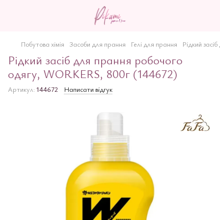
Побутова хімія
Засоби для прання
Гелі для прання
Рідкий засі
Рідкий засіб для прання робочого
одягу, WORKERS, 800г (144672)
Артикул:
144672
Написати відгук