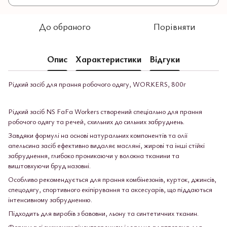
До обраного
Порівняти
Опис
Характеристики
Відгуки
Рідкий засіб для прання робочого одягу, WORKERS, 800г
Рідкий засіб NS FaFa Workers створений спеціально для прання
робочого одягу та речей, схильних до сильних забруднень.
Завдяки формулі на основі натуральних компонентів та олії
апельсина засіб ефективно видаляє масляні, жирові та інші стійкі
забруднення, глибоко проникаючи у волокна тканини та
виштовхуючи бруд назовні.
Особливо рекомендується для прання комбінезонів, курток, джинсів,
спецодягу, спортивного екіпірування та аксесуарів, що піддаються
інтенсивному забрудненню.
Підходить для виробів з бавовни, льону та синтетичних тканин.
Формула зі зниженим піноутворенням ідеально адаптована для