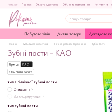
Перейти до основного контенту
Каталог
Про нас
Оплата і доставка
Обмін та повернення
Контактна ін
Публічна оферта
Побутова хімія
Дитячі товари
Доглядова к
Головна
Доглядова косметика
Гігієна ротової порожнини
Зубні пасти
Зубні пасти - KAO
Бренд:
KAO
Очистити фільтр
тип гігієнічної зубної пасти
5
Очищуюча
0
Дезодорирующая
тип зубної пасти