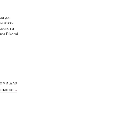
лами для
і смаком