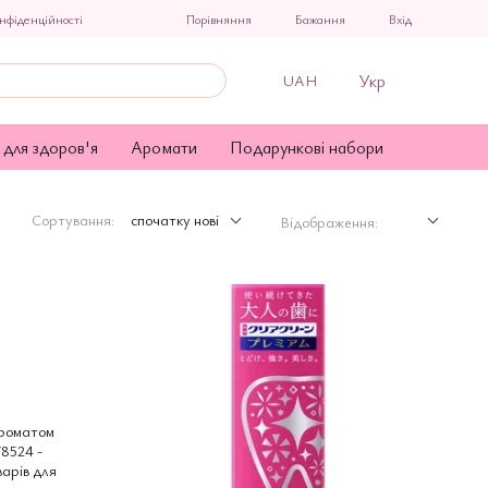
Порівняння
нфіденційності
Бажання
Вхід
Укр
UAH
 для здоров'я
Аромати
Подарункові набори
Сортування:
спочатку нові
Відображення: