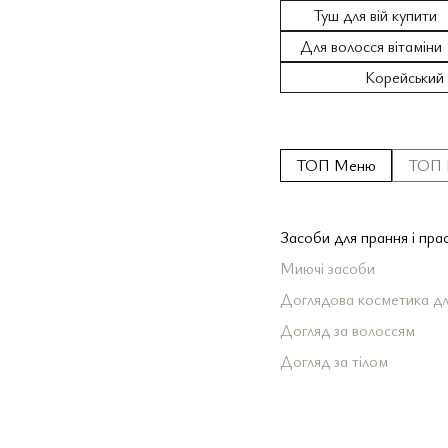
Туш для вій купити
Для волосся вітаміни
Корейський 
ТОП Меню
ТОП 
Засоби для прання і пра
Миючі засоби
Доглядова косметика дл
Догляд за волоссям
Догляд за тілом
Догляд за шкірою облич
Догляд за зубами і пор
рота