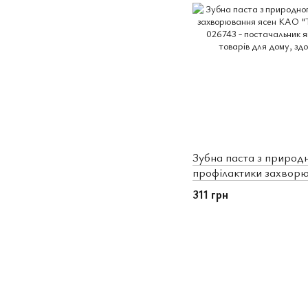
Зубна паста з природн
профілактики захвор
"Tsubushio" 180 г (026
311 грн