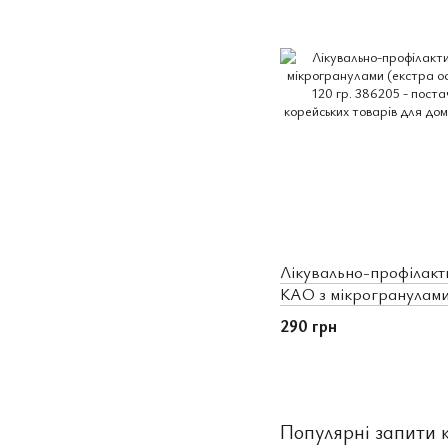
Лікувально-профілакт
KAO з мікрогранулами
м'ятний смак), 120 гр.
290 грн
Популярні запити к