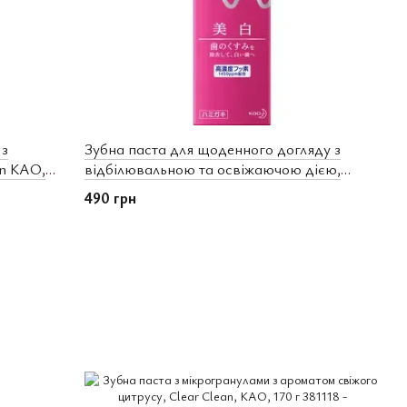
 з
Зубна паста для щоденного догляду з
an КАО,
відбілювальною та освіжаючою дією,
м’ята, Clear Clean, КАО, 100 г
490 грн