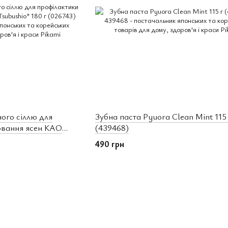
ого сіллю для
Зубна паста Pyuora Clean Mint 115 
ювання ясен КАО
(439468)
743)
490 грн