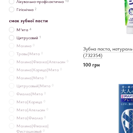
10
Лікувально-профілактична
2
Гігієнічна
смак зубної пасти
4
М'ята
1
Цитрусовий
0
Малина
Зубна паста, натуральн
0
Травы|Мята
(732354)
0
Малина|Фиалка|Апельсин
100 грн
0
Малина|Корица|Мята
0
Малина|Мята
0
Цитрусовый|Мята
0
Фиалка|Мята
0
Мята|Корица
0
Мята|Апельсин
0
Мята|Фиалка
Малина|Фиалка|
0
Фисташковый