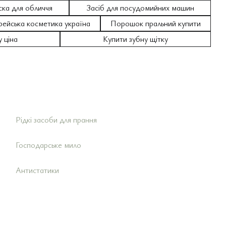
ска для обличчя
Засіб для посудомийних машин
рейська косметика україна
Порошок пральний купити
 ціна
Купити зубну щітку
Рідкі засоби для прання
Засо
Засо
Шам
Засо
Кре
Зубн
Олівц
Под
Мас
Засо
Господарське мило
Маск
Засо
Засо
Засо
Дитя
Опо
Баль
Антистатики
Лаки
Догл
Осві
Патч
Лока