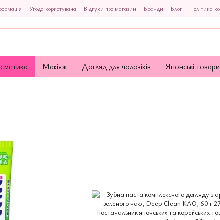
формація
Угода користувача
Відгуки про магазин
Бренди
Блог
Політика ко
осметика
Макіяж
Догляд для чоловіків
Японські товари