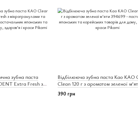
ична зубна паста
Відбілююча зубна паста Kao KAO 
ENT Extra Fresh з
Clean 120 г з ароматом зеленої м’я
ором (334176)
390 грн