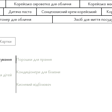
Корейська сироватка для обличчя
Корейська ма
Дитяча паста
Сонцезахисний крем корейський
Ко
тонер для обличчя
Засіб для миття посуду
Картки
сування
Порошки для прання
Кондиціонери для білизни
я дітей
Кисневий відбілювач
чя
ожниною