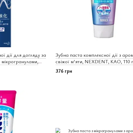
ої дії для догляду за
Зубна паста комплексної дії з аро
з мікрогранулами,
свіжої м'яти, NEXDENT, КАО, 110 
r Clean, КАО, 110 г
376 грн