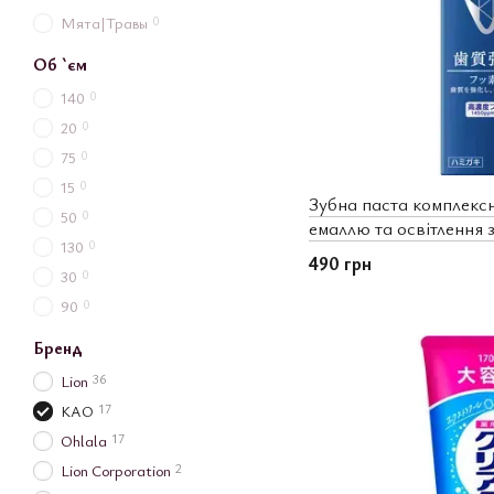
0
Мята|Травы
Об `єм
0
140
0
20
0
75
0
15
Зубна паста комплексн
0
50
емаллю та освітлення 
0
130
прохолодна м’ята Clea
490 грн
0
30
0
90
Бренд
36
Lion
17
KAO
17
Ohlala
2
Lion Corporation