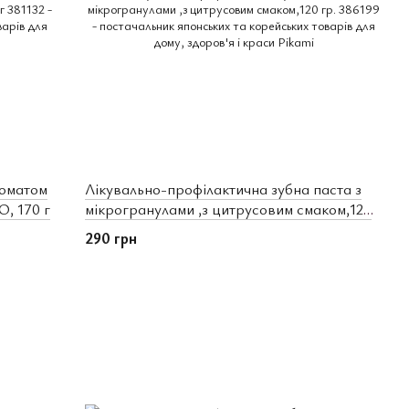
роматом
Лікувально-профілактична зубна паста з
О, 170 г
мікрогранулами ,з цитрусовим смаком,120
гр.
290 грн