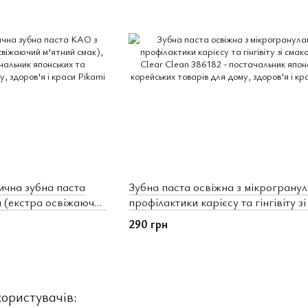
ична зубна паста
Зубна паста освіжна з мікрограну
 (екстра освіжаючий
профілактики карієсу та гінгівіту з
м'яти Clear Clean
290 грн
ористувачів: