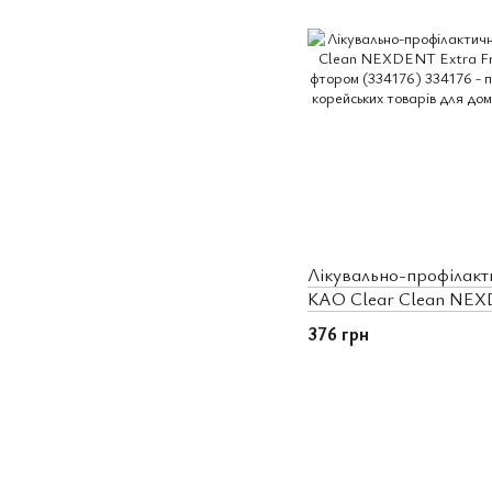
Лікувально-профілакт
KAO Clear Clean NEXD
мікрогранулами та фт
376 грн