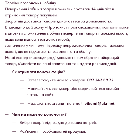
Терміни повернення і обміну
Повернення і обмін товарів можливий протягом 14 днів після
отримання товару покупцем.
Зворотній доставка товарів здійснюється за домовленістю.
Відповідно до Закону «Про захист прав споживачів», компанія може
відмовити споживачеві в обміні і поверненні товарів належної якості,
якщо вони відносяться до категорій,
зазначених у чинному Переліку непродовольчих товарів належної
якості, що не підлягають поверненню та обміну.
Наші експерти завжди раді допомогти вам обрати найкращий
товар, відповісти на ваші запитання та надати рекомендації.
Як отримати консультацію?
Зателефонуйте нам за номером:
097 242 89 72.
Напишіть у месенджер або скористайтеся онлайн-
чатом на сайті.
Надішліть ваш запит на email:
pikami@ukr.net
Чим ми можемо допомогти?
Вибір товарів відповідно до ваших потреб.
Роз’яснення особливостей продукції.