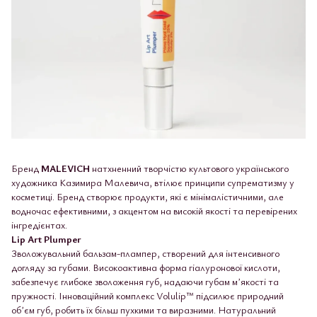
Бренд
MALEVICH
натхненний творчістю культового українського
художника Казимира Малевича, втілює принципи супрематизму у
косметиці. Бренд створює продукти, які є мінімалістичними, але
водночас ефективними, з акцентом на високій якості та перевірених
інгредієнтах.
Lip Art Plumper
Зволожувальний бальзам-плампер, створений для інтенсивного
догляду за губами. Високоактивна форма гіалуронової кислоти,
забезпечує глибоке зволоження губ, надаючи губам мʼякості та
пружності. Інноваційний комплекс Volulip™ підсилює природний
обʼєм губ, робить їх більш пухкими та виразними. Натуральний