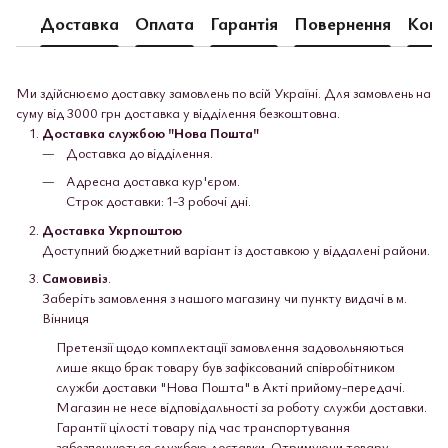
Доставка
Оплата
Гарантія
Повернення
Конс
Ми здійснюємо доставку замовлень по всій Україні. Для замовлень на
суму від 3000 грн доставка у відділення безкоштовна.
Доставка службою "Нова Пошта"
Доставка до відділення.
Адресна доставка кур'єром.
Строк доставки: 1-3 робочі дні.
Доставка Укрпоштою
Доступний бюджетний варіант із доставкою у віддалені райони.
Самовивіз
.
Заберіть замовлення з нашого магазину чи пункту видачі в м.
Вінниця
Претензії щодо комплектації замовлення задовольняються
лише якщо брак товару був зафіксований співробітником
служби доставки "Нова Пошта" в Акті прийому-передачі.
Магазин не несе відповідальності за роботу служби доставки.
Гарантії цілості товару під час транспортування
забезпечуються службою доставки. Отримуючи товару