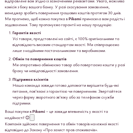
відправлене вам згідно із зазначеними реквізитами. Увага, можлива
комісія з боку вашого банку. У разі скасування замовлення,
менеджер зробить повернення грошових коштів протягом 30 днів.
Ми прагнемо, щоб кожна покупка в
Pikami
приносила вам радість і
задоволення. Тому пропонуємо гарантії на нашу продукцію:
Гарантія якості
Усі товари, представлені на сайті, є 100% оригінальними та
відповідають високим стандартам якості. Ми співпрацюємо
лише з надійними постачальниками та виробниками.
Обмін та повернення коштів
Ми оперативно обмінюємо товар або повертаємо кошти у разі
браку чи невідповідності замовлення.
Підтримка клієнтів
Наша команда завжди готова допомогти вирішити будь-які
питання, пов’язані з гарантією чи поверненням. Звертайтеся
через форму зворотного зв’язку або за телефоном служби
підтримки.
Ваші покупки в
Pikami
– це завжди впевненість у якості та
надійності! 😊
Компанія здійснює повернення та обмін товарів належної якості
відповідно до Закону «Про захист прав споживачів».