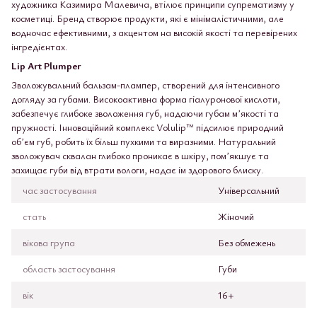
художника Казимира Малевича, втілює принципи супрематизму у
косметиці. Бренд створює продукти, які є мінімалістичними, але
водночас ефективними, з акцентом на високій якості та перевірених
інгредієнтах.
Lip Art Plumper
Зволожувальний бальзам-плампер, створений для інтенсивного
догляду за губами. Високоактивна форма гіалуронової кислоти,
забезпечує глибоке зволоження губ, надаючи губам мʼякості та
пружності. Інноваційний комплекс Volulip™ підсилює природний
обʼєм губ, робить їх більш пухкими та виразними. Натуральний
зволожувач сквалан глибоко проникає в шкіру, помʼякшує та
захищає губи від втрати вологи, надає ім здорового блиску.
час застосування
Універсальний
стать
Жіночий
вікова група
Без обмежень
область застосування
Губи
вік
16+