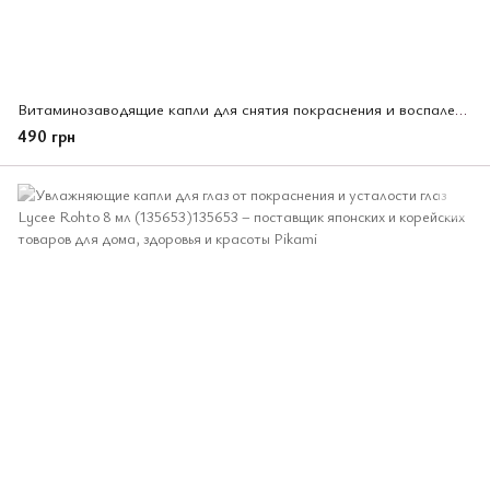
Витаминозаводящие капли для снятия покраснения и воспаления глаз Sante de U Plus E Alpha 12mL (410801)
490 грн