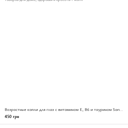
Возрастные капли для глаз с витамином E, B6 и таурином Sante 40 Plus 12мл (411266)
450 грн