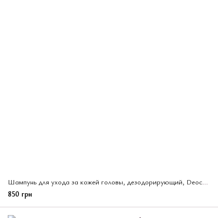
Шампунь для ухода за кожей головы, дезодорирующий, Deoco, Rohto, 450 мл (193943)
850 грн