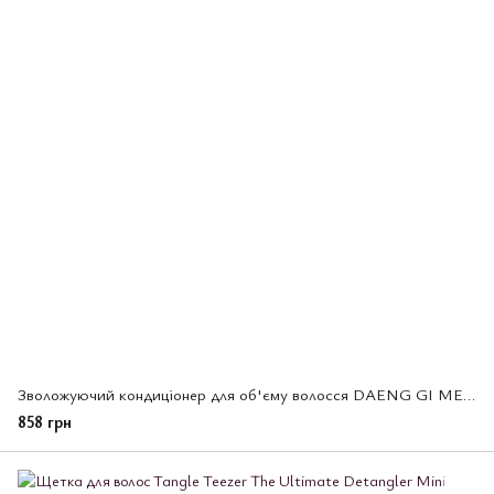
Зволожуючий кондиціонер для об'єму волосся DAENG GI MEO RI GLAMO Keratin Treatment(095570)
858 грн