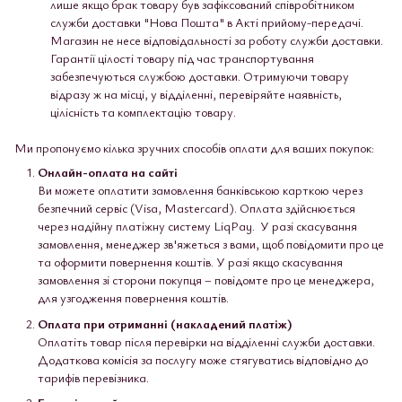
лише якщо брак товару був зафіксований співробітником
служби доставки "Нова Пошта" в Акті прийому-передачі.
Магазин не несе відповідальності за роботу служби доставки.
Гарантії цілості товару під час транспортування
забезпечуються службою доставки. Отримуючи товару
відразу ж на місці, у відділенні, перевіряйте наявність,
цілісність та комплектацію товару.
Ми пропонуємо кілька зручних способів оплати для ваших покупок:
Онлайн-оплата на сайті
Ви можете оплатити замовлення банківською карткою через
безпечний сервіс (Visa, Mastercard). Оплата здійснюється
через надійну платіжну систему LiqPay. У разі скасування
замовлення, менеджер зв'яжеться з вами, щоб повідомити про це
та оформити повернення коштів. У разі якщо скасування
замовлення зі сторони покупця – повідомте про це менеджера,
для узгодження повернення коштів.
Оплата при отриманні (накладений платіж)
Оплатіть товар після перевірки на відділенні служби доставки.
Додаткова комісія за послугу може стягуватись відповідно до
тарифів перевізника.