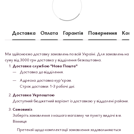
Доставка
Оплата
Гарантія
Повернення
Конс
Ми здійснюємо доставку замовлень по всій Україні. Для замовлень на
суму від 3000 грн доставка у відділення безкоштовна.
Доставка службою "Нова Пошта"
Доставка до відділення.
Адресна доставка кур'єром.
Строк доставки: 1-3 робочі дні.
Доставка Укрпоштою
Доступний бюджетний варіант із доставкою у віддалені райони.
Самовивіз
.
Заберіть замовлення з нашого магазину чи пункту видачі в м.
Вінниця
Претензії щодо комплектації замовлення задовольняються