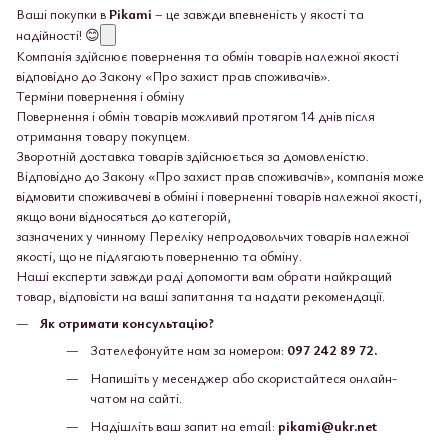
Ваші покупки в
Pikami
– це завжди впевненість у якості та
надійності! 😊
Компанія здійснює повернення та обмін товарів належної якості
відповідно до Закону «Про захист прав споживачів».
Терміни повернення і обміну
Повернення і обмін товарів можливий протягом 14 днів після
отримання товару покупцем.
Зворотній доставка товарів здійснюється за домовленістю.
Відповідно до Закону «Про захист прав споживачів», компанія може
відмовити споживачеві в обміні і поверненні товарів належної якості,
якщо вони відносяться до категорій,
зазначених у чинному Переліку непродовольчих товарів належної
якості, що не підлягають поверненню та обміну.
Наші експерти завжди раді допомогти вам обрати найкращий
товар, відповісти на ваші запитання та надати рекомендації.
Як отримати консультацію?
Зателефонуйте нам за номером:
097 242 89 72.
Напишіть у месенджер або скористайтеся онлайн-
чатом на сайті.
Надішліть ваш запит на email:
pikami@ukr.net