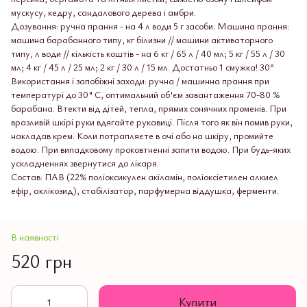
мускусу, кедру, сандалового дерева і амбри.
Дозування: ручна прання - на 4 л води 5 г засоби. Машина прання:
машина барабанного типу, кг білизни // машини активаторного
типу, л води // кількість коштів - на 6 кг / 65 л / 40 мл; 5 кг / 55 л / 30
мл; 4 кг / 45 л / 25 мл; 2 кг / 30 л / 15 мл. Достатньо 1 смужка! 30°
Використання і запобіжні заходи: ручна / машинна прання при
температурі до 30" C, оптимальний об'єм завантаження 70-80 %
барабана. Втекти від дітей, тепла, прямих сонячних променів. При
вразливій шкірі руки вдягайте рукавиці. Після того як він помив руки,
накладав крем. Коли потрапляєте в очі або на шкіру, промийте
водою. При випадковому проковтненні запити водою. При будь-яких
ускладненнях звернутися до лікаря.
Состав: ПАВ (22% поліоксикулен акіламін, поліоксіетилен алкиел
ефір, аклікозид), стабілізатор, парфумерна віддушка, ферменти.
В наявності
520 грн
Купити