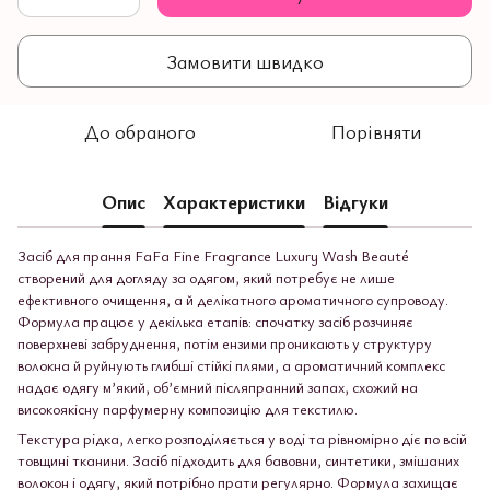
Замовити швидко
До обраного
Порівняти
Опис
Характеристики
Відгуки
Засіб для прання FaFa Fine Fragrance Luxury Wash Beauté
створений для догляду за одягом, який потребує не лише
ефективного очищення, а й делікатного ароматичного супроводу.
Формула працює у декілька етапів: спочатку засіб розчиняє
поверхневі забруднення, потім ензими проникають у структуру
волокна й руйнують глибші стійкі плями, а ароматичний комплекс
надає одягу м’який, об’ємний післяпранний запах, схожий на
високоякісну парфумерну композицію для текстилю.
Текстура рідка, легко розподіляється у воді та рівномірно діє по всій
товщині тканини. Засіб підходить для бавовни, синтетики, змішаних
волокон і одягу, який потрібно прати регулярно. Формула захищає