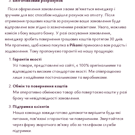
Безготівковий розрахунок
Після оформлення замовлення з вами зв'яжеться менеджер і
зручним для вас способом надішле рахунок на оплату. Після
отримання грошових коштів за рахунком ваше замовлення буде
відправлене вам згідно із зазначеними реквізитами. Увага, можлива
комісія з боку вашого банку. У разі скасування замовлення,
менеджер зробить повернення грошових коштів протягом 30 днів.
Ми прагнемо, щоб кожна покупка в
Pikami
приносила вам радість і
задоволення. Тому пропонуємо гарантії на нашу продукцію:
Гарантія якості
Усі товари, представлені на сайті, є 100% оригінальними та
відповідають високим стандартам якості. Ми співпрацюємо
лише з надійними постачальниками та виробниками.
Обмін та повернення коштів
Ми оперативно обмінюємо товар або повертаємо кошти у разі
браку чи невідповідності замовлення.
Підтримка клієнтів
Наша команда завжди готова допомогти вирішити будь-які
питання, пов’язані з гарантією чи поверненням. Звертайтеся
через форму зворотного зв’язку або за телефоном служби
підтримки.