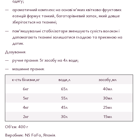
одягу;
ароматичний комплекс на основі м’яких квітково-фруктових
есенцій формує тонкий, багаторівневий запах, який довше
зберігається на тканині;
пом’якшувальні стабілізатори зменшують сухість волокон і
допомагають тканині залишатися гладкою та приємною на
дотик.
Дозування:
ручне прання: 5г засобу на 4л води;
машинне прання:
к-сть білизни,кг
води,л
засобу,мл
6кг
65л
40мл
5кг
55л
30мл
4кг
45л
25мл
2кг
30л
15мл
Об’єм: 400 г
Виробник: NS FaFa, Японія.