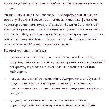
кольори від тьмяніння та зберігає м’якість навіть після частих циклів
прання.
Унікальність лінійки Fine Fragrance — це парфумерний підхід до
аромату. Варіант Beauté має чистий, світлий, м’яко-фруктовий
характер з акцентами мускусної свіжості. Завдяки багаторівневій
композиції аромат не здається різким і поступово розкривається під
час носіння. Якщо комбінувати засіб із кондиціонером Fine Fragrance,
запах стає глибшим і більш стійким — ефект «layering» створює
індивідуальний, об’ємний аромат на тканині.
Ключові компоненти та їх дія:
ензимний комплекс розщеплює різні типи плям: білкові (сліди
поту, їжі), жирові та пігментні; ензими працюють цілеспрямовано
в мікроструктурі волокна, зменшуючи накопичення стійких
забруднень;
поверхнево-активні речовини м’яко відокремлюють побутовий
бруд і забезпечують рівномірне змочування тканини, щоб
очищення залишалося делікатним і не ушкоджувало структура
волокна;
деодоруючі агенти нейтралізують молекули запахів,
перешкоджаючи повторному їх появленню після висихання