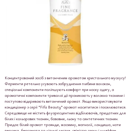
Концентрований засіб з витонченим ароматом христального мускусу!
Ферменти ретельно усувають забруднення глибини волокон,
спеціальні компоненти поліпшують комфорт при носку одягу, а
ароматичні компоненти тривалої дії проникають у волокна тканини і
поступово відкривають витончений аромат. Якщо використовувати
кондиціонер з серії "Fifa Beauty" аромат насититися і посилюватися.
Середовище не містить флуоресцентних відбілювачів, придатних для
білих і кольорових тканин, бавовни, льону та синтетичних тканин.
Придає білий аромат троянди, жасмину, магнолії, ландиша, ноти
персика, бергамота та літньої листки, свіжістю озону і шлейфом