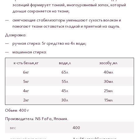
эссенций формирует тонкий, многоуровневый запах, который
дольше сохраняется на ткани;
смягчающие стабилизаторы уменьшают сухость волокон и
помогают ткани оставаться гладкой и приятной на ощупь.
Дозировка:
ручная стирка: 5г средства на 4л воды;
машинная стирка:
к-сть белья,кг
води,л
засобу,мл
6кг
65л
40мл
5кг
55л
30мл
4кг
45л
25мл
2кг
30л
15мл
Объем: 400 г
Производитель: NS FaFa, Япония.
вес
400
основной тип ткани
Лен|Хлопок|Синтетика