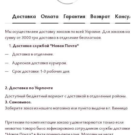
Доставка
Оплата
Гарантия
Возврат
Консуль
Мы осуществляем доставку заказов по всей Украине. Для заказов на
сумму от 3000 грн доставка в отделение бесплатная.
Доставка службой "Новая Почта"
Доставка в отделение.
Адресная доставка курьером.
Срок доставки: 1-3 рабочих дня.
2. Доставка по Укрпочте
Доступный бюджетный вариант с доставкой в ​​отдаленные районы.
3. Самовывоз.
Заберите заказ из нашего магазина или пункта выдачи в г. Винница
Претензии по комплектации заказа удовлетворяются только если
нехватка товара была зафиксирована сотрудником службы доставки
"Новая Почта" в Акте приема-передачи. Магазин не несет