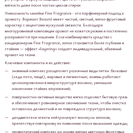
мягкость даже после частых циклов стирки.
Уникальность линейки Fine Fragrance - это парфюмерный подход к
аромату. Вариант Beauté имеет чистый, светлый, мягко-фруктовый
характер с акцентами мускусной свежести. Благодаря
многоуровневой композиции аромат не кажется резким и постепенно
раскрывается при ношении. Если комбинировать средство с
кондиционером Fine Fragrance, запах становится более глубоким и
стойким — эффект «layering» создает индивидуальный, объемный
аромат на ткани.
Ключевые компоненты и их действие:
энзимный комплекс расщепляет различные виды пятен: белковые
(леды пота, пищи), жировые и пигментные; энзимы работают
целенаправленно в микроструктуре волокна, уменьшая
накопление стойких загрязнений;
поверхностно-активные вещества мягко отделяют бытовую грязь
и обеспечивают равномерное смачивание ткани, чтобы очистка
оставалась деликатной и не повреждала структура волокна;
деодвигатели агенты нейтрализуют молекулы запахов,
препятствуя повторному их появлению после высыхания одежды;
ароматический комплекс на основе мягких цветочно-фруктовых