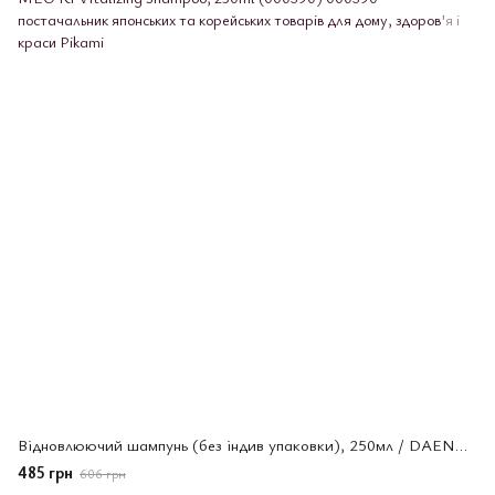
Відновлюючий шампунь (без індив упаковки), 250мл / DAENG GI MEO RI Vitalizing Shampoo, 250ml (000390)
485 грн
606 грн