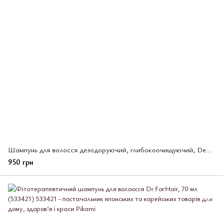
Шампунь для волосся дезодоруючий, глибокоочищуючий, DeOu, Rohto, 400 мл (148783)
950 грн