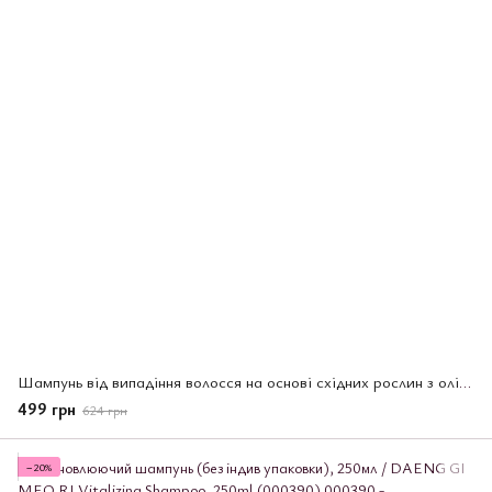
Шампунь від випадіння волосся на основі східних рослин з олією камелії (з індив упаковкою), 250мл / DAENG GI MEO RI Dlaе Soo
499 грн
624 грн
−20%