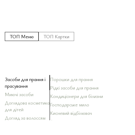
ТОП Меню
ТОП Картки
Засоби для прання і
Порошки для прання
За
За
Ш
За
Кр
Зу
Ол
По
прасування
Рідкі засоби для прання
За
Ба
Д
До
Миючі засоби
Зу
Кондиціонери для білизни
За
Ма
За
Ма
Ди
То
Доглядова косметика
Господарське мило
За
Ск
для дітей
Оп
Кисневий відбілювач
За
Ла
До
За
Тк
Ко
Догляд за волоссям
Антистатики
За
Ак
До
Со
Sh
Догляд за тілом
Ос
Ба
Догляд за шкірою