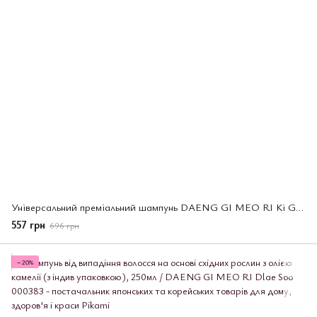
Універсальний преміальний шампунь DAENG GI MEO RI Ki Golg Premium shampoo, 250 мл (000406)
557 грн
696 грн
−20%