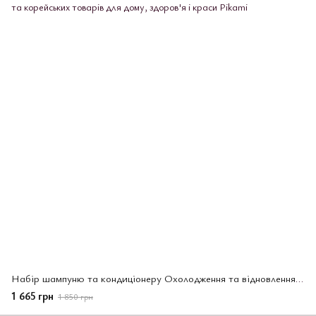
Набір шампуню та кондиціонеру Охолодження та відновлення TSUBAKI Premium 2 шт * 450 мл
1 665 грн
1 850 грн