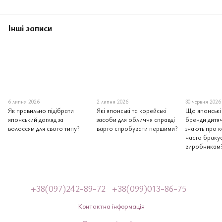
Інші записи
6 липня 2026
2 липня 2026
30 червня 2026
Як правильно підібрати
Які японські та корейські
Що японські 
японський догляд за
засоби для обличчя справді
бренди дитяч
волоссям для свого типу?
варто спробувати першими?
знають про 
часто браку
виробникам
+38(097)242-89-72
+38(099)013-86-75
Контактна інформація