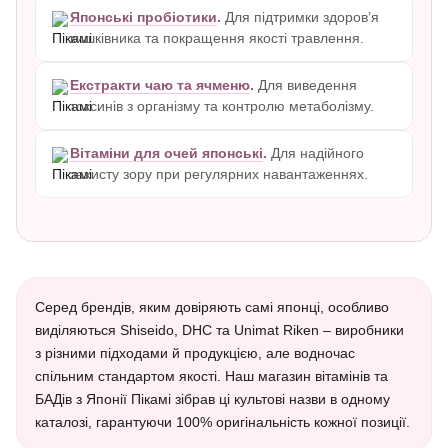
Японські пробіотики
.
Для підтримки здоров’я
кишківника та покращення якості травлення.
Екстракти чаю та ячменю
.
Для виведення
токсинів з організму та контролю метаболізму.
Вітаміни для очей японські
.
Для надійного
захисту зору при регулярних навантаженнях.
Серед брендів, яким довіряють самі японці, особливо
виділяються Shiseido, DHC та Unimat Riken – виробники
з різними підходами й продукцією, але водночас
спільним стандартом якості. Наш магазин вітамінів та
БАДів з Японії Пікамі зібрав ці культові назви в одному
каталозі, гарантуючи 100% оригінальність кожної позиції.