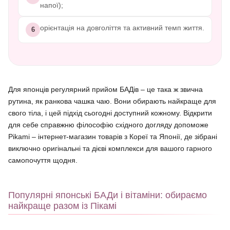
напої);
орієнтація на довголіття та активний темп життя.
6
Для японців регулярний прийом БАДів – це така ж звична
рутина, як ранкова чашка чаю. Вони обирають найкраще для
свого тіла, і цей підхід сьогодні доступний кожному. Відкрити
для себе справжню філософію східного догляду допоможе
Pikami – інтернет-магазин товарів з Кореї та Японії, де зібрані
виключно оригінальні та дієві комплекси для вашого гарного
самопочуття щодня.
Популярні японські БАДи і вітаміни: обираємо
найкраще разом із Пікамі