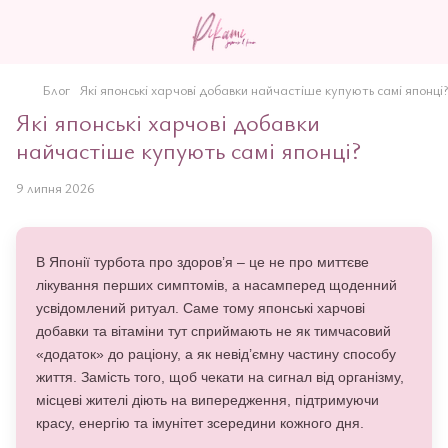
Блог
Які японські харчові добавки найчастіше купують самі японці?
Які японські харчові добавки
найчастіше купують самі японці?
9 липня 2026
В Японії турбота про здоров’я – це не про миттєве
лікування перших симптомів, а насамперед щоденний
усвідомлений ритуал. Саме тому японські харчові
добавки та вітаміни тут сприймають не як тимчасовий
«додаток» до раціону, а як невід’ємну частину способу
життя. Замість того, щоб чекати на сигнал від організму,
місцеві жителі діють на випередження, підтримуючи
красу, енергію та імунітет зсередини кожного дня.