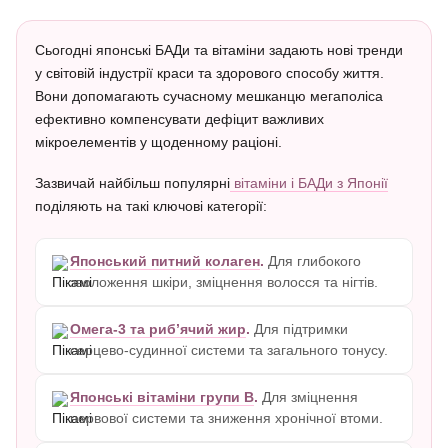
Сьогодні японські БАДи та вітаміни задають нові тренди
у світовій індустрії краси та здорового способу життя.
Вони допомагають сучасному мешканцю мегаполіса
ефективно компенсувати дефіцит важливих
мікроелементів у щоденному раціоні.
Зазвичай найбільш популярні
вітаміни і БАДи з Японії
поділяють на такі ключові категорії:
Японський питний колаген
.
Для глибокого
зволоження шкіри, зміцнення волосся та нігтів.
Омега-3 та риб’ячий жир
.
Для підтримки
серцево-судинної системи та загального тонусу.
Японські вітаміни групи B
.
Для зміцнення
нервової системи та зниження хронічної втоми.