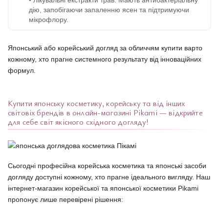
• Лікувальні екстракти трав. Мають антибактеріальну
дію, запобігаючи запаленню ясен та підтримуючи
мікрофлору.
Японський або корейський догляд за обличчям купити варто
кожному, хто прагне системного результату від інноваційних
формул.
Купити японську косметику, корейську та від інших
світовіх брендів в онлайн-магазині Pikami — відкрийте
для себе світ якісного східного догляду!
Сьогодні професійна корейська косметика та японські засоби
догляду доступні кожному, хто прагне ідеального вигляду. Наш
інтернет-магазин корейської та японської косметики Pikami
пропонує лише перевірені рішення: