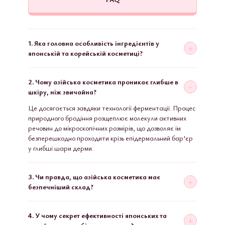
1. Яка головна особливість інгредієнтів у
японській та корейській косметиці?
2. Чому азійська косметика проникає глибше в
шкіру, ніж звичайна?
Це досягається завдяки технології ферментації. Процес
природного бродіння розщеплює молекули активних
речовин до мікроскопічних розмірів, що дозволяє їм
безперешкодно проходити крізь епідермальний бар'єр
у глибші шари дерми.
3. Чи правда, що азійська косметика має
безпечніший склад?
4. У чому секрет ефективності японських та