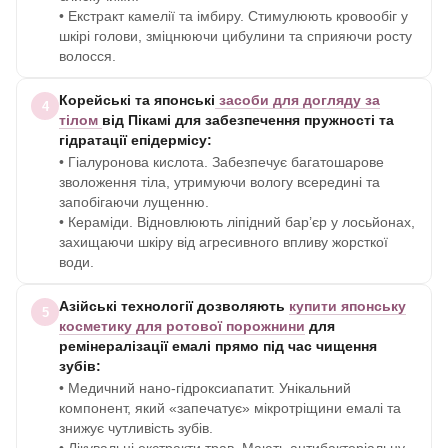
• Екстракт камелії та імбиру. Стимулюють кровообіг у
шкірі голови, зміцнюючи цибулини та сприяючи росту
волосся.
Корейські та японські
засоби для догляду за
4
тілом
від Пікамі для забезпечення пружності та
гідратації епідермісу:
• Гіалуронова кислота. Забезпечує багатошарове
зволоження тіла, утримуючи вологу всередині та
запобігаючи лущенню.
• Кераміди. Відновлюють ліпідний бар’єр у лосьйонах,
захищаючи шкіру від агресивного впливу жорсткої
води.
Азійські технології дозволяють
купити японську
5
косметику для ротової порожнини
для
ремінералізації емалі прямо під час чищення
зубів:
• Медичний нано-гідроксиапатит. Унікальний
компонент, який «запечатує» мікротріщини емалі та
знижує чутливість зубів.