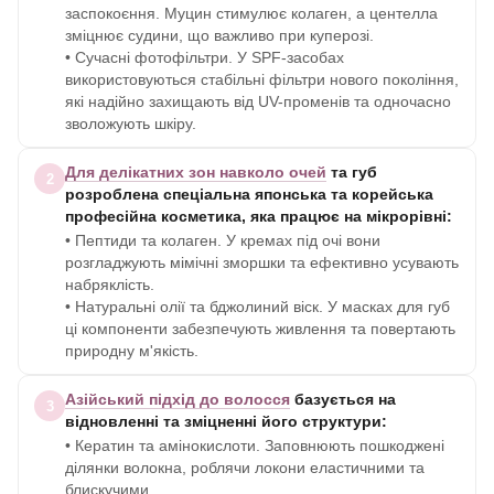
заспокоєння. Муцин стимулює колаген, а центелла
зміцнює судини, що важливо при куперозі.
• Сучасні фотофільтри. У SPF-засобах
використовуються стабільні фільтри нового покоління,
які надійно захищають від UV-променів та одночасно
зволожують шкіру.
Для делікатних зон навколо очей
та губ
2
розроблена спеціальна японська та корейська
професійна косметика, яка працює на мікрорівні:
• Пептиди та колаген. У кремах під очі вони
розгладжують мімічні зморшки та ефективно усувають
набряклість.
• Натуральні олії та бджолиний віск. У масках для губ
ці компоненти забезпечують живлення та повертають
природну м'якість.
Азійський підхід до волосся
базується на
3
відновленні та зміцненні його структури:
• Кератин та амінокислоти. Заповнюють пошкоджені
ділянки волокна, роблячи локони еластичними та
блискучими.