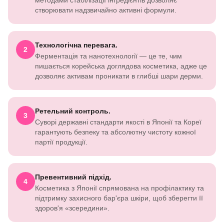
методами стабілізації інгредієнтів дозволяє
створювати надзвичайно активні формули.
Технологічна перевага.
2
Ферментація та нанотехнології — це те, чим
пишається корейська доглядова косметика, адже це
дозволяє активам проникати в глибші шари дерми.
Ретельний контроль.
3
Суворі державні стандарти якості в Японії та Кореї
гарантують безпеку та абсолютну чистоту кожної
партії продукції.
Превентивний підхід.
4
Косметика з Японії спрямована на профілактику та
підтримку захисного бар'єра шкіри, щоб зберегти її
здоров'я «зсередини».