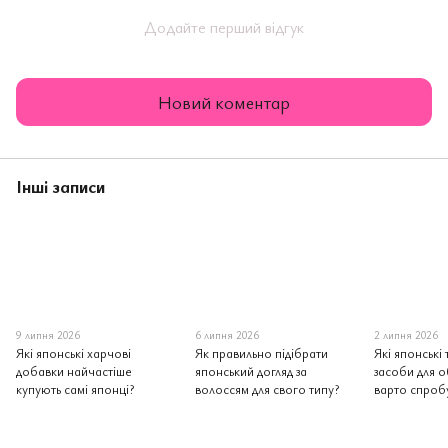
Додайте перший відгук
Новий коментар
Інші записи
9 липня 2026
6 липня 2026
2 липня 2026
Які японські харчові
Як правильно підібрати
Які японські 
добавки найчастіше
японський догляд за
засоби для о
купують самі японці?
волоссям для свого типу?
варто спроб