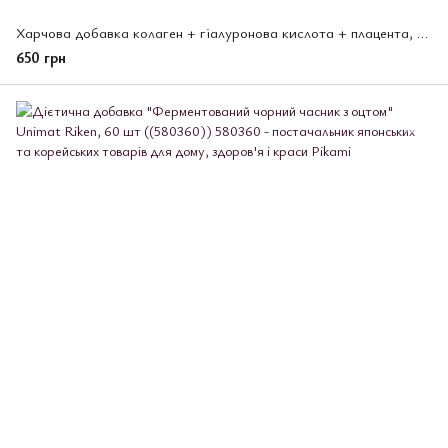
Харчова добавка колаген + гіалуронова кислота + плацента, Unimat Riken,150 таблеток (672908)
650 грн