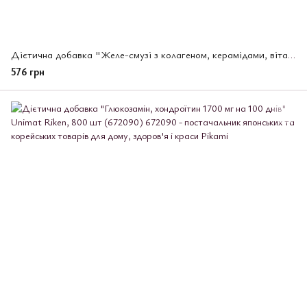
Дієтична добавка "Желе-смузі з колагеном, керамідами, вітаміном С , з граната та асаї" Unimat Riken, 140 г (10 г x 14 шт)
576 грн