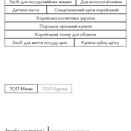
Засіб для посудомийних машин
Для волосся вітаміни
Дитяча паста
Сонцезахисний крем корейський
Корейська косметика україна
Порошок пральний купити
Корейський тонер для обличчя
Засіб для миття посуду ціна
Купити зубну щітку
ТОП Меню
ТОП Картки
Засоби для прання і
Порошки для прання
За
За
Ш
За
Кр
Зу
Ол
По