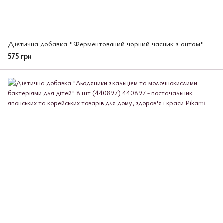
Дієтична добавка "Ферментований чорний часник з оцтом" Unimat Riken, 60 шт ((580360))
575 грн