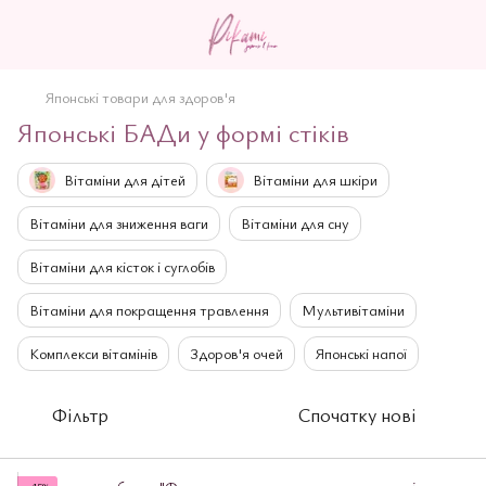
Японські товари для здоров'я
Японські БАДи у формі стіків
Вітаміни для дітей
Вітаміни для шкіри
Вітаміни для зниження ваги
Вітаміни для сну
Вітаміни для кісток і суглобів
Вітаміни для покращення травлення
Мультивітаміни
Комплекси вітамінів
Здоров'я очей
Японські напої
Фільтр
Спочатку нові