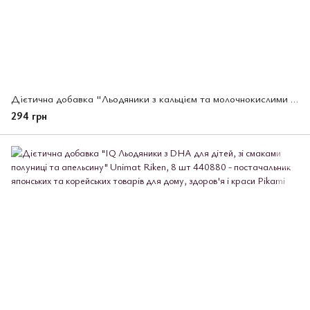
Дієтична добавка "Льодяники з кальцієм та молочнокислими бактеріями для дітей" 8 шт (440897)
294 грн