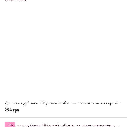
Дієтична добавка "Жувальні таблетки з колагеном та керамідами зі смаком персику ZOO Series" Unimat Riken, 40 шт
294 грн
−15%