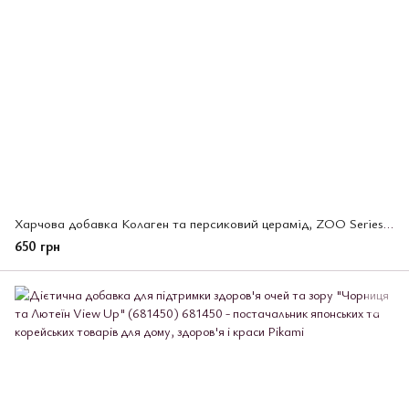
Харчова добавка Колаген та персиковий церамід, ZOO Series Unimat Riken 150 таб. (672960)
650 грн