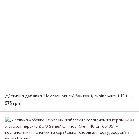
Дієтична добавка "Молочнокислі бактерії, еквівалентні 10 йогуртам", 62 шт (672038)
575 грн