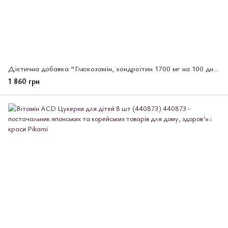
Дієтична добавка "Глюкозамін, хондроїтин 1700 мг на 100 днів" Unimat Riken, 800 шт (672090)
1 860 грн