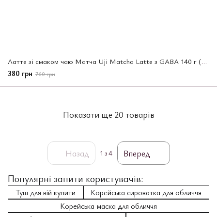
Латте зі смаком чаю Матча Uji Matcha Latte з GABA 140 г (10 г x 14 шт) (681610)
380 грн
760 грн
Показати ще 20 товарів
Назад
Вперед
1
з 4
Популярні запити користувачів:
Туш для вій купити
Корейська сироватка для обличчя
Корейська маска для обличчя