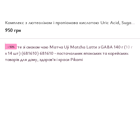
Комплекс з лютеоліном і пропіонова кислотою Uric Acid, Sugar, Fat Down (20 днів) Unimat Riken (681474)
950 грн
−50%