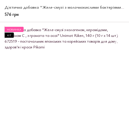
Дієтична добавка "Желе-смузі з молочнокислими бактеріями, вітаміном С з ківі та овочів" Unimat Riken, 140 г (10 г x 14 шт)
576 грн
НОВИНКА
ХІТ