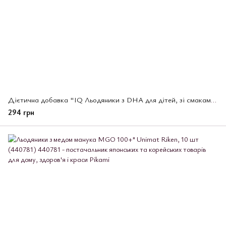
Дієтична добавка "IQ Льодяники з DHA для дітей, зі смаками полуниці та апельсину" Unimat Riken, 8 шт
294 грн