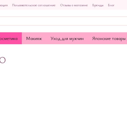
мация
Пользовательское соглашение
Отзывы о магазине
Бренды
Блог
осметика
Макияж
Уход для мужчин
Японские товары 
AO