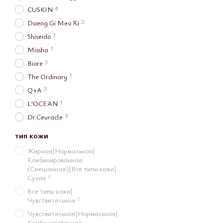
4
CUSKIN
3
Daeng Gi Meo Ri
3
Shiseido
1
Missha
3
Biore
1
The Ordinary
3
Q+A
1
L'OCEAN
9
Dr.Ceuracle
тип кожи
Жирная|Нормальная|
Комбинированная
(Смешанная)|Все типы кожи|
0
Сухая
Все типы кожи|
0
Чувствительная
Чувствительная|Нормальная|
Комбинированная