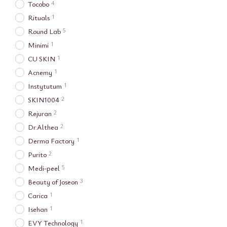
4
Tocobo
1
Rituals
5
Round Lab
1
Minimi
1
CU SKIN
1
Acnemy
1
Instytutum
2
SKIN1004
2
Rejuran
2
Dr.Althea
1
Derma Factory
2
Purito
5
Medi-peel
3
Beauty of Joseon
1
Carica
1
Isehan
1
EVY Technology