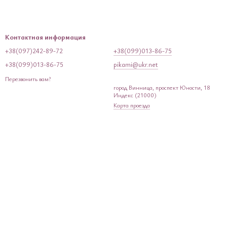
Контактная информация
+38(097)242-89-72
+38(099)013-86-75
+38(099)013-86-75
pikami@ukr.net
Перезвонить вам?
город Винница, проспект Юности, 18
Индекс (21000)
Карта проезда