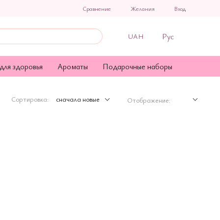
Сравнение
Желания
Вход
Рус
UAH
для здоровья
Ароматы
Подарочные наборы
Сортировка:
сначала новые
Отображение: