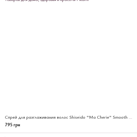
Спрей для разглаживания волос Shiseido "Ma Cherie" Smooth Hair Spray 250 мл. (447879)
795 грн