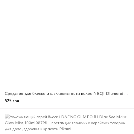
Средство для блеска и шелковистости волос NEQI Diamond Glass Styling Spray All 180 мл (078469)
525 грн