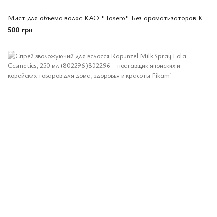
Мист для объема волос КАО "Tosero" Без ароматизаторов Kao Cape soft style 140 г (291707)
500 грн