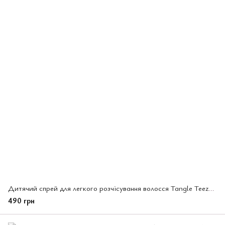
Дитячий спрей для легкого розчісування волосся Tangle Teezer Detangling Spray for Kids (046521)
490 грн