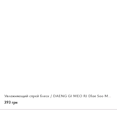
Увлажняющий спрєй блеск / DAENG GI MEO RI Dlae Soo Moist Glow Mist,100ml
393 грн