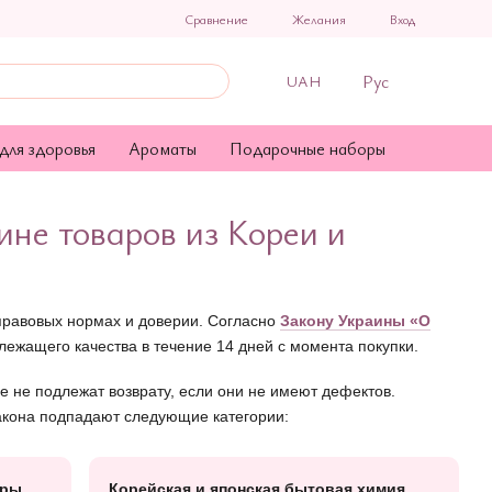
Сравнение
Желания
Вход
Рус
UAH
для здоровья
Ароматы
Подарочные наборы
ине товаров из Кореи и
 правовых нормах и доверии. Согласно
Закону Украины «О
лежащего качества в течение 14 дней с момента покупки.
ые не подлежат возврату, если они не имеют дефектов.
закона подпадают следующие категории:
ары
Корейская и японская бытовая химия