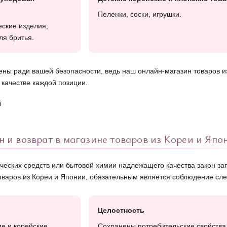
Пеленки, соски, игрушки.
ские изделия,
ля бритья.
ены ради вашей безопасности, ведь наш онлайн-магазин товаров и
 качестве каждой позиции.
н и возврат в магазине товаров из Кореи и Япо
ческих средств или бытовой химии надлежащего качества закон зап
оваров из Кореи и Японии, обязательным является соблюдение сл
Целостность
е и корейские
Сохранены потребительские свойства