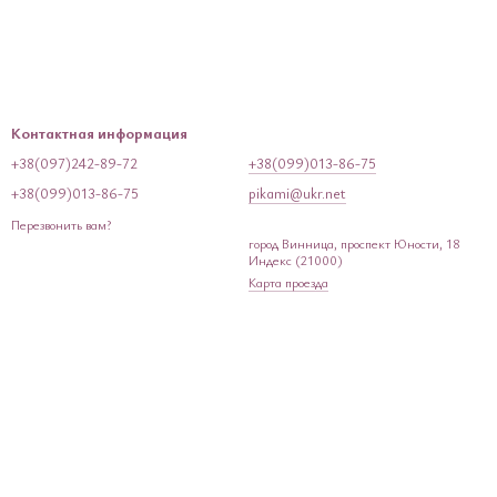
Контактная информация
+38(097)242-89-72
+38(099)013-86-75
+38(099)013-86-75
pikami@ukr.net
Перезвонить вам?
город Винница, проспект Юности, 18
Индекс (21000)
Карта проезда