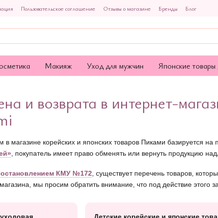
мация
Пользовательское соглашение
Отзывы о магазине
Бренды
Блог
осметика
Макияж
Уход для мужчин
Японские товары 
на и возврата в интернет-магаз
mi
м в магазине корейских и японских товаров Пиками базируется на
ей»
, покупатель имеет право обменять или вернуть продукцию над
остановлением КМУ №172
, существует перечень товаров, котор
магазина, мы просим обратить внимание, что под действие этого 
 уходовая
Детские корейские и японские тов