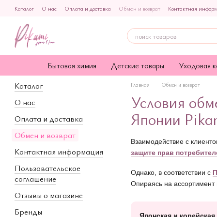
Перейти к основному контенту
Каталог
О нас
Оплата и доставка
Обмен и возврат
Контактная инфор
Политика конфиденциальности
Публичная оферта
Бытовая химия
Детские товары
Уходовая к
Каталог
Главная
Обмен и возврат
Условия обме
О нас
Японии Pika
Оплата и доставка
Обмен и возврат
Взаимодействие с клиенто
Контактная информация
защите прав потребител
Пользовательское
Однако, в соответствии с
П
соглашение
Опираясь на ассортимент 
Отзывы о магазине
Бренды
Японская и корейская