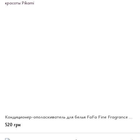
Кондиционер-ополаскиватель для белья FaFa Fine Fragrance Homme с антистатическим эффектом, 780 мл (672946)
520 грн