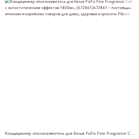
Кондиционер ополаскиватель для белья FaFa Fine Fragrance Ciel с антистатическим эффектом 1400мл, (672861)