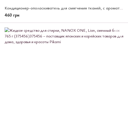
Кондиционер-ополаскиватель для смягчения тканей, с ароматом мускуса и ландыша, Humming Flare 510мл (437150)
460 грн