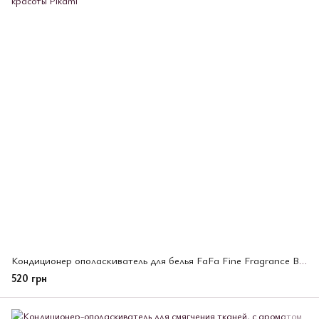
Кондиционер ополаскиватель для белья FaFa Fine Fragrance Beauté с антистатическим эффектом, 780 мл (672687)
520 грн