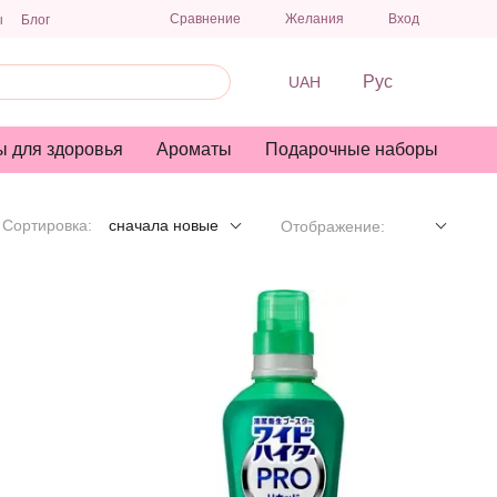
Сравнение
Желания
Вход
ы
Блог
Рус
UAH
ы для здоровья
Ароматы
Подарочные наборы
Сортировка:
сначала новые
Отображение: