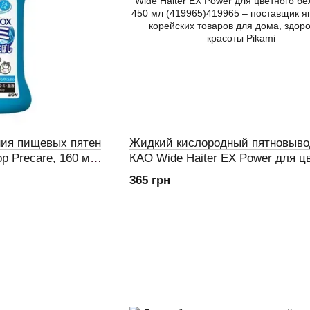
ния пищевых пятен
Жидкий кислородный пятновыво
op Precare, 160 мл
КАО Wide Haiter EX Power для ц
белья, зап, 450 мл (419965)
365 грн