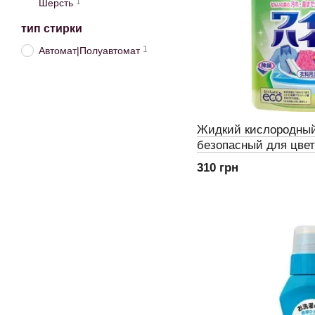
1
Шерсть
тип стирки
1
Автомат|Полуавтомат
Жидкий кислородный
безопасный для цве
Haiter, КАО, сменный
310 грн