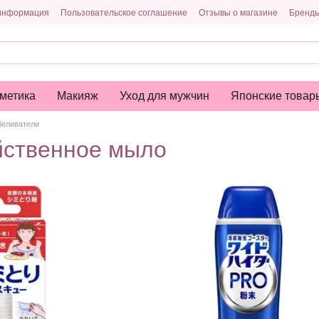
 информация
Пользовательское соглашение
Отзывы о магазине
Бренд
метика
Макияж
Уход для мужчин
Японские товар
беливатели
йственное мыло