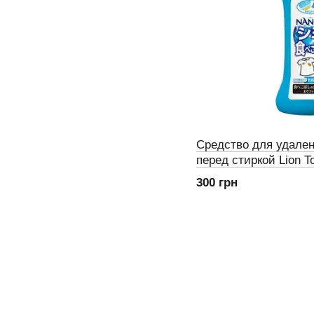
Средство для удале
перед стиркой Lion T
(527039)
300 грн