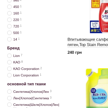
560
1
450
1
160
1
220
1
720
1
500
Впитывающие салфет
1
14
пятен,Top Stain Remo
Бренд
набор из 5 салфеток 
240 грн
7
Lion
8
KAO
2
KAO Corporation
1
Lion Corporation
основной тип ткани
3
Синтетика|Хлопок|Лен
3
Лен|Хлопок|Синтетика
Синтетика|Шелк|Хлопок|Лен|