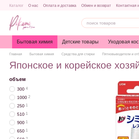
Перейти к основному контенту
Каталог
О нас
Оплата и доставка
Обмен и возврат
Контактная
Политика конфиденциальности
Публичная оферта
Бытовая химия
Детские товары
Уходовая кос
Главная
Бытовая химия
Средства для стирки
Пятновыводители и от
Японское и корейское хозя
объем
4
300
2
1000
1
250
1
510
1
900
1
650
2