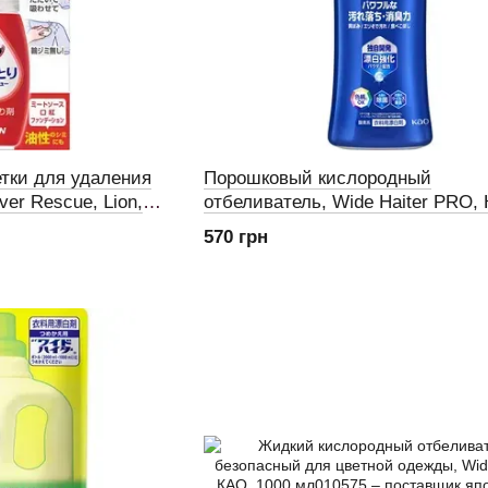
ки для удаления
Порошковый кислородный
ver Rescue, Lion,
отбеливатель, Wide Haiter PRO,
(723868)
500 г (452924)
570 грн